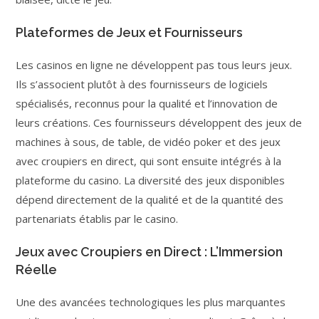
Plateformes de Jeux et Fournisseurs
Les casinos en ligne ne développent pas tous leurs jeux.
Ils s’associent plutôt à des fournisseurs de logiciels
spécialisés, reconnus pour la qualité et l’innovation de
leurs créations. Ces fournisseurs développent des jeux de
machines à sous, de table, de vidéo poker et des jeux
avec croupiers en direct, qui sont ensuite intégrés à la
plateforme du casino. La diversité des jeux disponibles
dépend directement de la qualité et de la quantité des
partenariats établis par le casino.
Jeux avec Croupiers en Direct : L’Immersion
Réelle
Une des avancées technologiques les plus marquantes