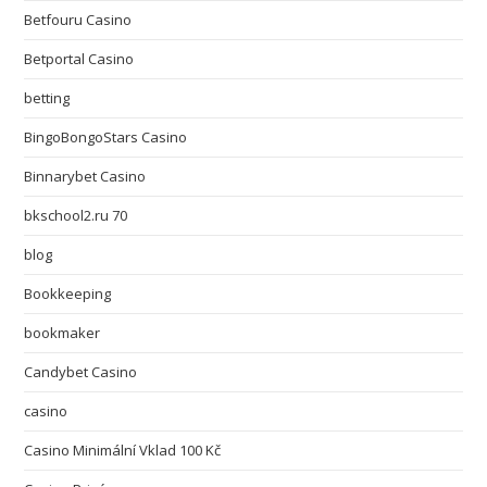
Betfouru Casino
Betportal Casino
betting
BingoBongoStars Casino
Binnarybet Casino
bkschool2.ru 70
blog
Bookkeeping
bookmaker
Candybet Casino
casino
Casino Minimální Vklad 100 Kč