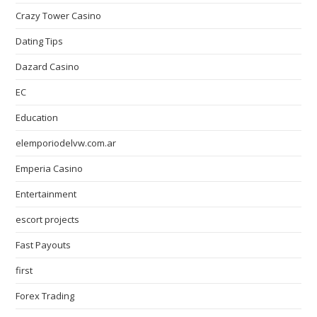
Crazy Tower Сasino
Dating Tips
Dazard Casino
EC
Education
elemporiodelvw.com.ar
Emperia Casino
Entertainment
escort projects
Fast Payouts
first
Forex Trading