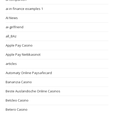
ai in finance examples 1
AI News
ai-girlfriend
all_BAz
Apple Pay Casino
Apple Pay Nettikasinot
articles
Automaty Online Paysafecard
Bananzia Casino
Beste Ausländische Online Casinos
Betcleo Casino
Betero Casino