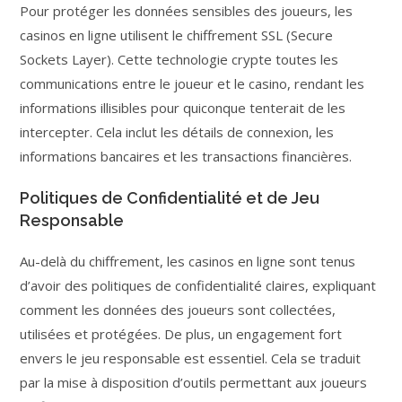
Pour protéger les données sensibles des joueurs, les
casinos en ligne utilisent le chiffrement SSL (Secure
Sockets Layer). Cette technologie crypte toutes les
communications entre le joueur et le casino, rendant les
informations illisibles pour quiconque tenterait de les
intercepter. Cela inclut les détails de connexion, les
informations bancaires et les transactions financières.
Politiques de Confidentialité et de Jeu
Responsable
Au-delà du chiffrement, les casinos en ligne sont tenus
d’avoir des politiques de confidentialité claires, expliquant
comment les données des joueurs sont collectées,
utilisées et protégées. De plus, un engagement fort
envers le jeu responsable est essentiel. Cela se traduit
par la mise à disposition d’outils permettant aux joueurs