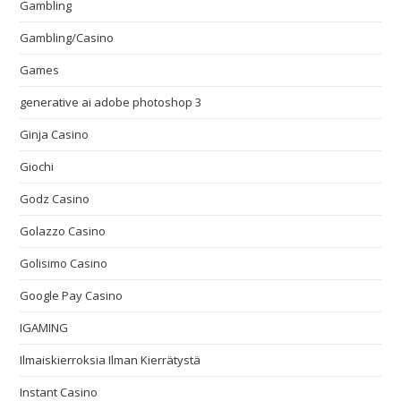
Gambling
Gambling/Casino
Games
generative ai adobe photoshop 3
Ginja Casino
Giochi
Godz Casino
Golazzo Casino
Golisimo Casino
Google Pay Casino
IGAMING
Ilmaiskierroksia Ilman Kierrätystä
Instant Casino