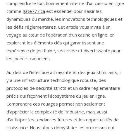
comprendre le fonctionnement interne d’un casino en ligne
comme
gate777.ca
est essentiel pour saisir les
dynamiques du marché, les innovations technologiques et
les défis réglementaires. Cet article vous invite à un
voyage au cœur de l’opération d’un casino en ligne, en
explorant les éléments clés qui garantissent une
expérience de jeu fluide, sécurisée et divertissante pour
les joueurs canadiens.
Au-delà de l’interface attrayante et des jeux stimulants, il
y a une infrastructure technologique robuste, des
protocoles de sécurité stricts et un cadre réglementaire
précis qui façonnent l’écosystème du jeu en ligne.
Comprendre ces rouages permet non seulement
d’apprécier la complexité de l’industrie, mais aussi
d’anticiper les tendances futures et les opportunités de
croissance. Nous allons démystifier les processus qui