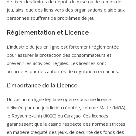
de fixer des limites de dépôt, de mise ou de temps de
jeu, ainsi que des liens vers des organisations d’aide aux
personnes souffrant de problèmes de jeu.
Réglementation et Licence
L’industrie du jeu en ligne est fortement réglementée
pour assurer la protection des consommateurs et
prévenir les activités illégales. Les licences sont
accordées par des autorités de régulation reconnues.
L’Importance de la Licence
Un casino en ligne légitime opère sous une licence
délivrée par une juridiction réputée, comme Malte (MGA),
le Royaume-Uni (UKGC) ou Curaçao. Ces licences
garantissent que le casino respecte des normes strictes
en matière d’équité des jeux, de sécurité des fonds des