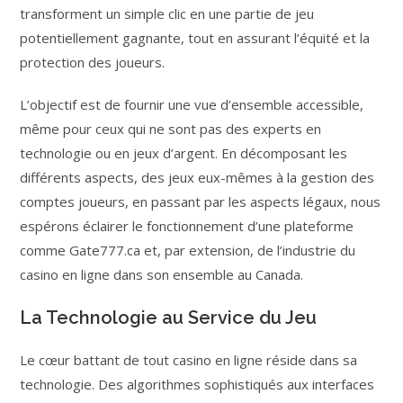
transforment un simple clic en une partie de jeu
potentiellement gagnante, tout en assurant l’équité et la
protection des joueurs.
L’objectif est de fournir une vue d’ensemble accessible,
même pour ceux qui ne sont pas des experts en
technologie ou en jeux d’argent. En décomposant les
différents aspects, des jeux eux-mêmes à la gestion des
comptes joueurs, en passant par les aspects légaux, nous
espérons éclairer le fonctionnement d’une plateforme
comme Gate777.ca et, par extension, de l’industrie du
casino en ligne dans son ensemble au Canada.
La Technologie au Service du Jeu
Le cœur battant de tout casino en ligne réside dans sa
technologie. Des algorithmes sophistiqués aux interfaces