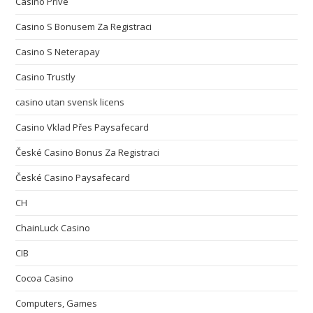
Casino Privé
Casino S Bonusem Za Registraci
Casino S Neterapay
Casino Trustly
casino utan svensk licens
Casino Vklad Přes Paysafecard
České Casino Bonus Za Registraci
České Casino Paysafecard
CH
ChainLuck Casino
CIB
Cocoa Casino
Computers, Games