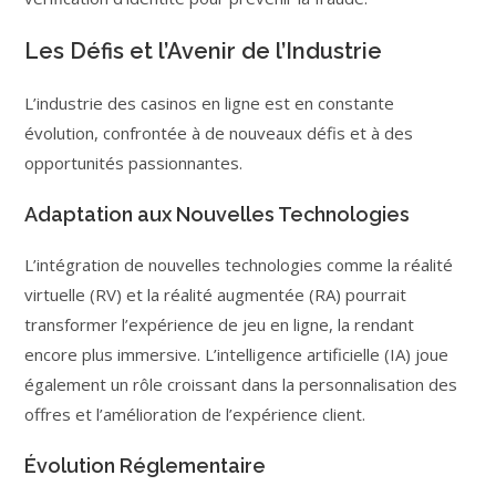
Les Défis et l’Avenir de l’Industrie
L’industrie des casinos en ligne est en constante
évolution, confrontée à de nouveaux défis et à des
opportunités passionnantes.
Adaptation aux Nouvelles Technologies
L’intégration de nouvelles technologies comme la réalité
virtuelle (RV) et la réalité augmentée (RA) pourrait
transformer l’expérience de jeu en ligne, la rendant
encore plus immersive. L’intelligence artificielle (IA) joue
également un rôle croissant dans la personnalisation des
offres et l’amélioration de l’expérience client.
Évolution Réglementaire