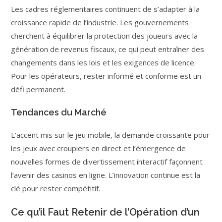
Les cadres réglementaires continuent de s’adapter à la
croissance rapide de l’industrie. Les gouvernements
cherchent à équilibrer la protection des joueurs avec la
génération de revenus fiscaux, ce qui peut entraîner des
changements dans les lois et les exigences de licence.
Pour les opérateurs, rester informé et conforme est un
défi permanent.
Tendances du Marché
L’accent mis sur le jeu mobile, la demande croissante pour
les jeux avec croupiers en direct et l’émergence de
nouvelles formes de divertissement interactif façonnent
l’avenir des casinos en ligne. L’innovation continue est la
clé pour rester compétitif.
Ce qu’il Faut Retenir de l’Opération d’un