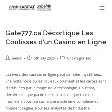
Gate777.ca Décortiqué Les
Coulisses d’un Casino en Ligne
nanor
6th July 2026
Uncategorised
L’univers des casinos en ligne peut sembler mystérieux,
une boîte noire où les rouleaux tournent et les cartes sont
distribuées par la magie de la technologie. Pourtant,
derrière chaque partie de roulette, chaque tour de
machine à sous, se cache une machinerie complexe et
finement réglée. Pour les analystes de l’industrie,