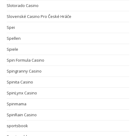
Slotorado Casino
Slovenské Casino Pro České Hráče
Spei
Spellen
Spiele
Spin Formula Casino
Spingranny Casino
Spinita Casino
SpinLynx Casino
Spinmama
SpinRain Casino
sportsbook