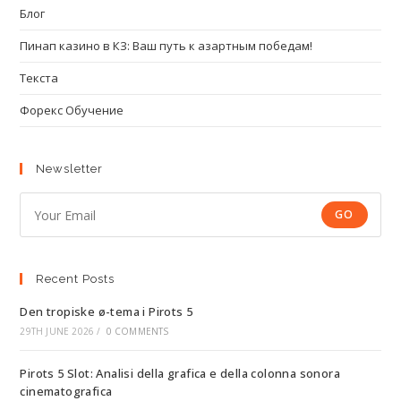
Блог
Пинап казино в КЗ: Ваш путь к азартным победам!
Текста
Форекс Обучение
Newsletter
GO
Recent Posts
Den tropiske ø-tema i Pirots 5
29TH JUNE 2026
/
0 COMMENTS
Pirots 5 Slot: Analisi della grafica e della colonna sonora
cinematografica