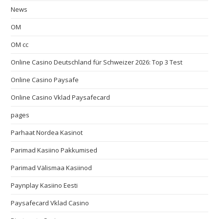
News
OM
OM cc
Online Casino Deutschland für Schweizer 2026: Top 3 Test
Online Casino Paysafe
Online Casino Vklad Paysafecard
pages
Parhaat Nordea Kasinot
Parimad Kasiino Pakkumised
Parimad Välismaa Kasiinod
Paynplay Kasiino Eesti
Paysafecard Vklad Casino