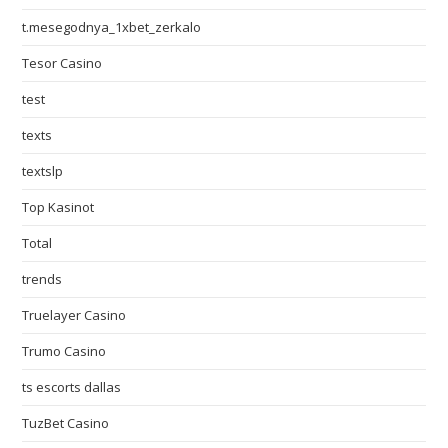
t.mesegodnya_1xbet_zerkalo
Tesor Casino
test
texts
textslp
Top Kasinot
Total
trends
Truelayer Casino
Trumo Casino
ts escorts dallas
TuzBet Casino