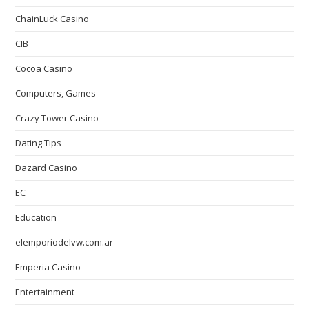
ChainLuck Casino
CIB
Cocoa Casino
Computers, Games
Crazy Tower Сasino
Dating Tips
Dazard Casino
EC
Education
elemporiodelvw.com.ar
Emperia Casino
Entertainment