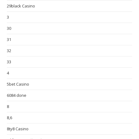
29black Casino
3
30
31
32
33
4
5bet Casino
6084 done
8
8,6
8ty8 Casino