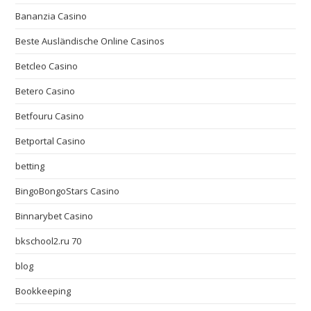
Bananzia Casino
Beste Ausländische Online Casinos
Betcleo Casino
Betero Casino
Betfouru Casino
Betportal Casino
betting
BingoBongoStars Casino
Binnarybet Casino
bkschool2.ru 70
blog
Bookkeeping