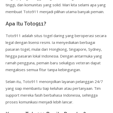
tinggi, dan komunitas yang solid. Mari kita selami apa yang
membuat Toto911 menjadi pilihan utama banyak pemain.
Apa Itu Toto911?
Toto911 adalah situs togel daring yang beroperasi secara
legal dengan lisensi resmi. Ia menyediakan berbagai
pasaran togel, mulai dari Hongkong, Singapore, Sydney,
hingga pasaran lokal Indonesia. Dengan antarmuka yang
ramah pengguna, pemain baru sekaligus veteran dapat
mengakses semua fitur tanpa kebingungan.
Selain itu, Toto911 menonjolkan layanan pelanggan 24/7
yang siap membantu tiap keluhan atau pertanyaan. Tim
support mereka fasih berbahasa Indonesia, sehingga
proses komunikasi menjadi lebih lancar.