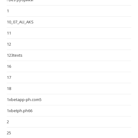
1
10_07_AU_AKS
11
12
123texts
16
17
18
1xbetapp-ph.com5
1xbetph.ph66
2
25