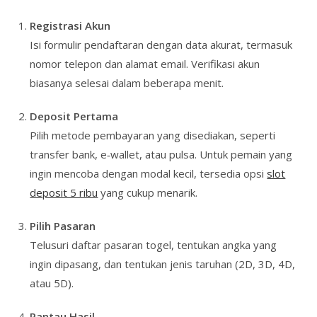
Registrasi Akun
Isi formulir pendaftaran dengan data akurat, termasuk
nomor telepon dan alamat email. Verifikasi akun
biasanya selesai dalam beberapa menit.
Deposit Pertama
Pilih metode pembayaran yang disediakan, seperti
transfer bank, e‑wallet, atau pulsa. Untuk pemain yang
ingin mencoba dengan modal kecil, tersedia opsi
slot
deposit 5 ribu
yang cukup menarik.
Pilih Pasaran
Telusuri daftar pasaran togel, tentukan angka yang
ingin dipasang, dan tentukan jenis taruhan (2D, 3D, 4D,
atau 5D).
Pantau Hasil