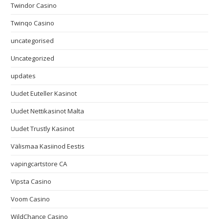
Twindor Casino
Twinqo Casino
uncategorised
Uncategorized
updates
Uudet Euteller Kasinot
Uudet Nettikasinot Malta
Uudet Trustly Kasinot
Välismaa Kasiinod Eestis
vapingcartstore CA
Vipsta Casino
Voom Casino
WildChance Casino