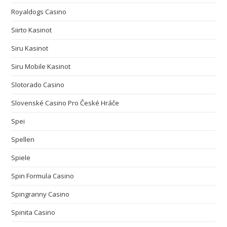
Royaldogs Casino
Siirto Kasinot
Siru Kasinot
Siru Mobile Kasinot
Slotorado Casino
Slovenské Casino Pro České Hráče
Spei
Spellen
Spiele
Spin Formula Casino
Spingranny Casino
Spinita Casino