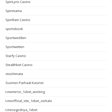
SpinLynx Casino
Spinmama
SpinRain Casino
sportsbook
Sportwedden
Sportwetten
Starfy Casino
Stealthbet Casino
stoichimata
Suomen Parhaat Kasinot
t.memirror_1xbet_working
t.meofficial_site_1xbet_zerkalo
t.mesegodnya_1xbet