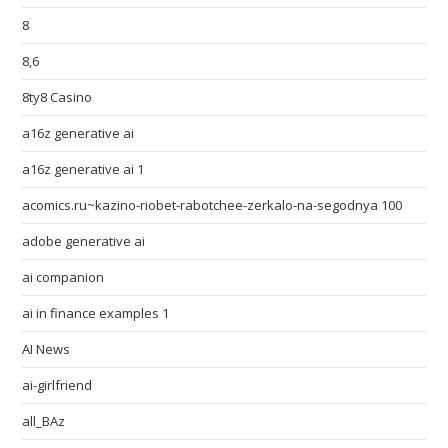
8
8,6
8ty8 Casino
a16z generative ai
a16z generative ai 1
acomics.ru~kazino-riobet-rabotchee-zerkalo-na-segodnya 100
adobe generative ai
ai companion
ai in finance examples 1
AI News
ai-girlfriend
all_BAz