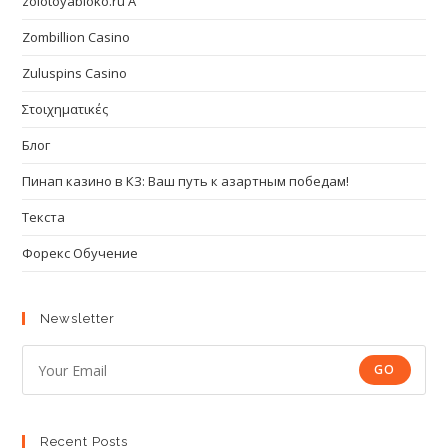
zolotoyabloko.ru A
Zombillion Casino
Zuluspins Casino
Στοιχηματικές
Блог
Пинап казино в КЗ: Ваш путь к азартным победам!
Текста
Форекс Обучение
Newsletter
GO
Recent Posts