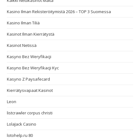
Kaikki Nettikasinot Malta
Kasino Ilman Rekisteröitymistä 2026 – TOP 3 Suomessa
Kasino Ilman Tiliä
Kasinot Ilman Kierrätystä
Kasinot Netissä
Kasyno Bez Weryfikacji
Kasyno Bez Weryfikacji Kyc
Kasyno Z Paysafecard
Kierrätysvapaat Kasinot
Leon
listcrawler corpus christi
LolaJack Casino
lotohelp.ru 80