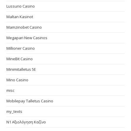
Lussurio Casino
Maltan Kasinot
Mamzinobet Casino
Megapari New Casinos
Millioner Casino
MineBit Casino
Minimitalletus 5E
Mino Casino
misc
Mobilepay Talletus Casino
my_texts
N1 Αξιολόγηση Καζίνο