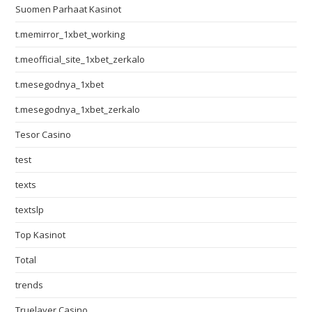
Suomen Parhaat Kasinot
t.memirror_1xbet_working
t.meofficial_site_1xbet_zerkalo
t.mesegodnya_1xbet
t.mesegodnya_1xbet_zerkalo
Tesor Casino
test
texts
textslp
Top Kasinot
Total
trends
Truelayer Casino