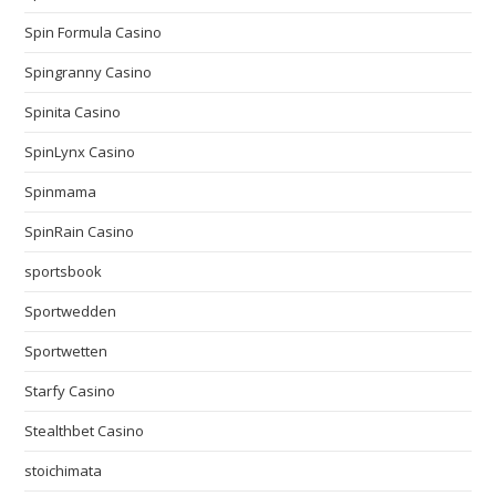
Spin Formula Casino
Spingranny Casino
Spinita Casino
SpinLynx Casino
Spinmama
SpinRain Casino
sportsbook
Sportwedden
Sportwetten
Starfy Casino
Stealthbet Casino
stoichimata