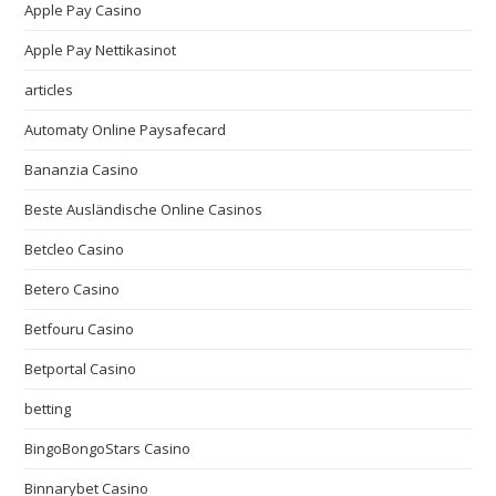
Apple Pay Casino
Apple Pay Nettikasinot
articles
Automaty Online Paysafecard
Bananzia Casino
Beste Ausländische Online Casinos
Betcleo Casino
Betero Casino
Betfouru Casino
Betportal Casino
betting
BingoBongoStars Casino
Binnarybet Casino