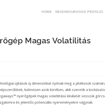
HOME
NEIGHBOURHOOD PROFILES
őgép Magas Volatilitás
chnológiai újítások új dimenziókat nyitnak meg a játékosok számár
népszerűbbek, különösen azok körében, akik szeretik a kockázato
egaways™ nyerőgépek magas volatilitású kínálatát vesszük górcs
 izgalomra és jelentős potenciális nyereményekre vágynak.