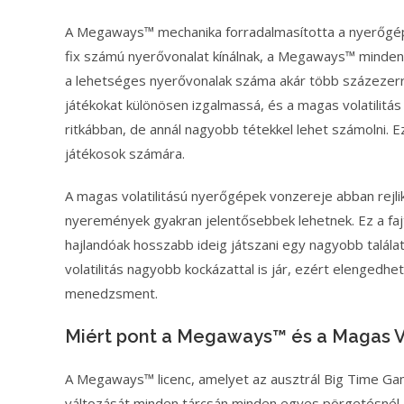
A Megaways™ mechanika forradalmasította a nyerőgép
fix számú nyerővonalat kínálnak, a Megaways™ minden 
a lehetséges nyerővonalak száma akár több százezerre
játékokat különösen izgalmassá, és a magas volatilitás
ritkábban, de annál nagyobb tétekkel lehet számolni. E
játékosok számára.
A magas volatilitású nyerőgépek vonzereje abban rejli
nyeremények gyakran jelentősebbek lehetnek. Ez a fajt
hajlandóak hosszabb ideig játszani egy nagyobb talá
volatilitás nagyobb kockázattal is jár, ezért elengedhe
menedzsment.
Miért pont a Megaways™ és a Magas Vo
A Megaways™ licenc, amelyet az ausztrál Big Time Gam
változását minden tárcsán minden egyes pörgetésnél. 