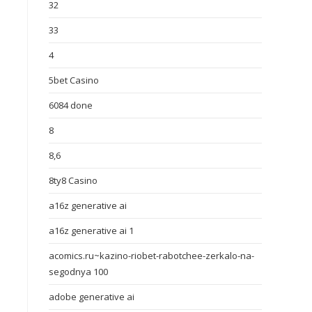
32
33
4
5bet Casino
6084 done
8
8,6
8ty8 Casino
a16z generative ai
a16z generative ai 1
acomics.ru~kazino-riobet-rabotchee-zerkalo-na-
segodnya 100
adobe generative ai