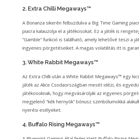
2. Extra Chilli Megaways™
A Bonanza sikerén felbuzdulva a Big Time Gaming piac
piacra kalauzolja el a játékosokat. Ez a játék is renget
“Gamble” funkció is található, amely lehetővé teszi 
ingyenes pörgetéseiket. A magas volatilitás itt is gara
3. White Rabbit Megaways™
Az Extra Chilli után a White Rabbit Megaways™ egy kic
játék az Alice Csodaországban mesét idézi, és egyedülá
játékosoknak, hogy megvásárolják az ingyenes pörgetés
megjelenő “kék hernyók” bónusz szimbólumokká alakul
nyerési esélyeket.
4. Buffalo Rising Megaways™
A Blueprint Gaming által fejlesztett Buffalo Rising Meg