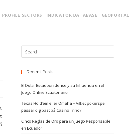
PROFILE SECTORS
INDICATOR DATABASE
GEOPORTAL
Recent Posts
El Dólar Estadounidense y su Influencia en el
Juego Online Ecuatoriano
Texas Hold’em eller Omaha – Vilket pokerspel
a.
passar dig bäst på Casino Trino?
t
Cinco Reglas de Oro para un Juego Responsable
ő
en Ecuador