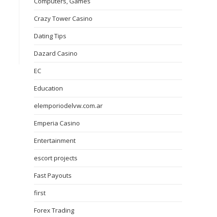
Computers, Games
Crazy Tower Сasino
Dating Tips
Dazard Casino
EC
Education
elemporiodelvw.com.ar
Emperia Casino
Entertainment
escort projects
Fast Payouts
first
Forex Trading