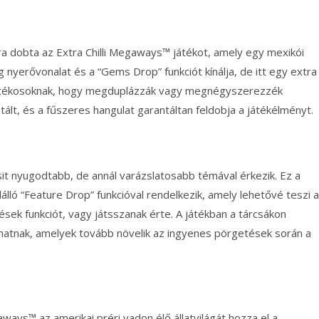
ra dobta az Extra Chilli Megaways™ játékot, amely egy mexikói
eg nyerővonalat és a “Gems Drop” funkciót kínálja, de itt egy extra
a játékosoknak, hogy megduplázzák vagy megnégyszerezzék
ntált, és a fűszeres hangulat garantáltan feldobja a játékélményt.
sit nyugodtabb, de annál varázslatosabb témával érkezik. Ez a
lló “Feature Drop” funkcióval rendelkezik, amely lehetővé teszi a
ek funkciót, vagy játsszanak érte. A játékban a tárcsákon
hatnak, amelyek tovább növelik az ingyenes pörgetések során a
aways™ az amerikai préri vadon élő állatvilágát hozza el a