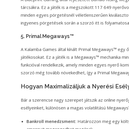
tárcsákra. Ez a játék is a megszokott 117 649 nyerővona
minden egyes pörgetésnél véletlenszerűen kiválasztot
ingyenes pörgetések során a szorzó itt is folyamatos
5. Primal Megaways™
A Kalamba Games által kínált Primal Megaways™ egy ősk
játékosokat. Ez a játék is a Megaways™ mechanika min
funkcióval rendelkezik, amely minden egyes nyerő komb
szorzó még tovább növekedhet, így a Primal Megaway
Hogyan Maximalizáljuk a Nyerési Esél
Bár a szerencse nagy szerepet játszik az online nyerő
esélyeinket, különösen a magas volatilitású Megaways
Bankroll menedzsment:
Határozzon meg egy költs