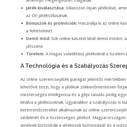
amennyit megengedhet magának.
Játék kiválasztása:
Válasszon olyan játékokat, amel
az Ön játékstílusának.
Bónuszok és promóciók:
Használja ki az online ka
a feltételeket.
Demó mód:
Sok online kaszinó kínál demó módot, ah
játszana.
Türelem:
A magas volatilitású játékoknál a türelem 
A Technológia és a Szabályozás Szere
Az online szerencsejáték iparágat jelentős mértékben 
lehetővé teszi, hogy a játékok zökkenőmentesen futja
mesterséges intelligencia és a gépi tanulás pedig eg
kínálva a játékosoknak. Ugyanakkor a szabályozás is k
keretrendszereket alkalmaznak az online szerencseját
védelmét és a tisztességes játékot. Magyarországon 
amelyek biztosítják a játékosok biztonságát és a jogs