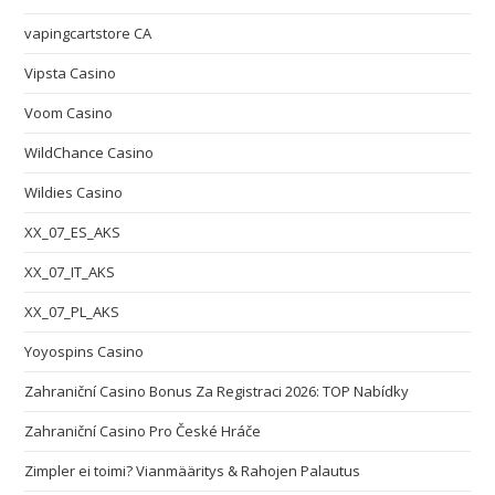
vapingcartstore CA
Vipsta Casino
Voom Casino
WildChance Casino
Wildies Casino
XX_07_ES_AKS
XX_07_IT_AKS
XX_07_PL_AKS
Yoyospins Casino
Zahraniční Casino Bonus Za Registraci 2026: TOP Nabídky
Zahraniční Casino Pro České Hráče
Zimpler ei toimi? Vianmääritys & Rahojen Palautus