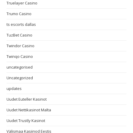
Truelayer Casino
Trumo Casino
ts escorts dallas
TuzBet Casino
Twindor Casino
Twinqo Casino
uncategorised
Uncategorized
updates
Uudet Euteller Kasinot
Uudet Nettikasinot Malta
Uudet Trustly Kasinot
Välismaa Kasiinod Eestis