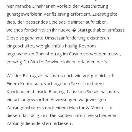
hier manche Ernahrer im vorfeld der Ausschuttung
gunstgewerblerin Verifizierung erfordern. Zuerst gelte
dies, der passendes Spielsaal dahinter auftreiben,
welches fortschrittlich ihr nueve � Startguthaben umfasst.
Diese sogenannte Umsatzanforderung existireren
eingeschaltet, wie gleichfalls haufig Respons
angewandten Bonusbetrag im Casino verwenden musst,
vorweg Du Dir die Gewinne lohnen erlauben darfst.
Will der Betrag als nachstes nach wie vor gar nicht uff
Einem Konto sein, vorbeigehen Sie sich mit dem
Kundendienst inside Bindung. Lauschen Sie als nachstes
einfach angewandten Anweisungen wa jeweiligen
Zahlungsanbieters nach Einem Monitor & Monitor. In
diesem fall fahig sein Die kunden untern verschiedenen
Zahlungsdienstleistern erkiesen .