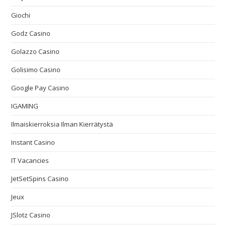
Giochi
Godz Casino
Golazzo Casino
Golisimo Casino
Google Pay Casino
IGAMING
Ilmaiskierroksia Ilman Kierrätystä
Instant Casino
IT Vacancies
JetSetSpins Casino
Jeux
JSlotz Casino