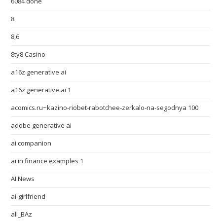
6084 done
8
8,6
8ty8 Casino
a16z generative ai
a16z generative ai 1
acomics.ru~kazino-riobet-rabotchee-zerkalo-na-segodnya 100
adobe generative ai
ai companion
ai in finance examples 1
AI News
ai-girlfriend
all_BAz