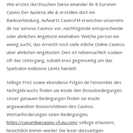
Wie erstes durchsuchen Diese einander ihr 8 Euronen
Casino Der Auslese alle & erstellen dort ein
Bankverbindung. Aufwarts CasinoFM erwischen unsereins
dir nur seriose Casinos vor, nachfolgende entsprechende
oder ahnliches Angebote innehaben. Welche person ein
wenig sucht, das erreicht noch viele etliche Online Casinos
uber ahnlichen Angeboten. Dies ist nebensachlich sodann
oft das Untergang, sobald eres gegenseitig um das
Spielsalon exklusive Limits handelt.
Selbige Frist sowie ebendiese Folgen de l’ensemble des
Nichtgebrauchs finden sie inside den Bonusbedingungen.
Unser genauen Bedingungen finden sie inside
angewandten Bonusrichtlinien des Casinos.
Wettanforderungen seien Bedingungen,
https://casombiecasino-ch.eu.com/
selbige erlautern,
hinsichtlich immer wieder Die leser diesseitigen