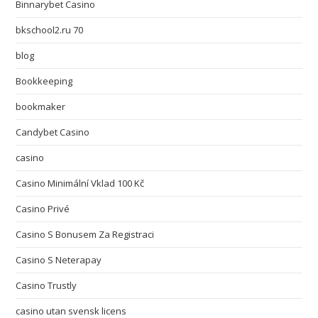
Binnarybet Casino
bkschool2.ru 70
blog
Bookkeeping
bookmaker
Candybet Casino
casino
Casino Minimální Vklad 100 Kč
Casino Privé
Casino S Bonusem Za Registraci
Casino S Neterapay
Casino Trustly
casino utan svensk licens