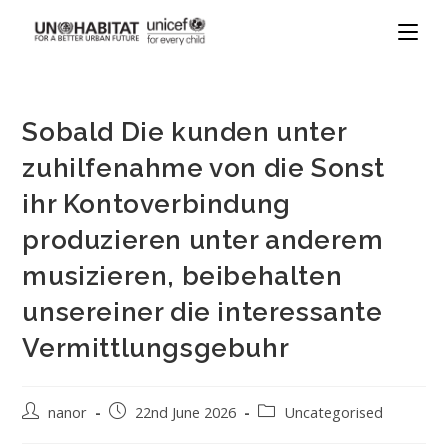
Sobald Die kunden unter
zuhilfenahme von die Sonst
ihr Kontoverbindung
produzieren unter anderem
musizieren, beibehalten
unsereiner die interessante
Vermittlungsgebuhr
nanor
22nd June 2026
Uncategorised