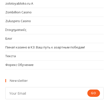
zolotoyabloko.ru A
Zombillion Casino
Zuluspins Casino
Στοιχηματικές
Блог
Пинап казино в КЗ: Ваш путь к азартным победам!
Текста
Форекс Обучение
Newsletter
GO