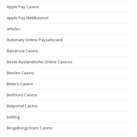
Apple Pay Casino
Apple Pay Nettikasinot
articles
Automaty Online Paysafecard
Bananzia Casino
Beste Ausländische Online Casinos
Betcleo Casino
Betero Casino
Betfouru Casino
Betportal Casino
betting
BingoBongoStars Casino