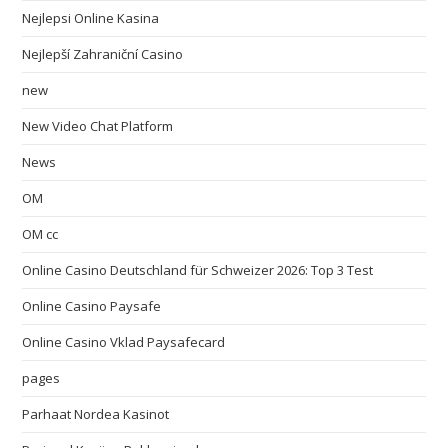
Nejlepsi Online Kasina
Nejlepší Zahraniční Casino
new
New Video Chat Platform
News
OM
OM cc
Online Casino Deutschland für Schweizer 2026: Top 3 Test
Online Casino Paysafe
Online Casino Vklad Paysafecard
pages
Parhaat Nordea Kasinot