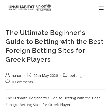
The Ultimate Beginner's
Guide to Betting with the Best
Foreign Betting Sites for
Greek Players
nanor
20th May 2026
betting
0 Comments
The Ultimate Beginner's Guide to Betting with the Best
Foreign Betting Sites for Greek Players