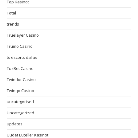
Top Kasinot
Total
trends
Truelayer Casino
Trumo Casino
ts escorts dallas
TuzBet Casino
Twindor Casino
Twinqo Casino
uncategorised
Uncategorized
updates
Uudet Euteller Kasinot