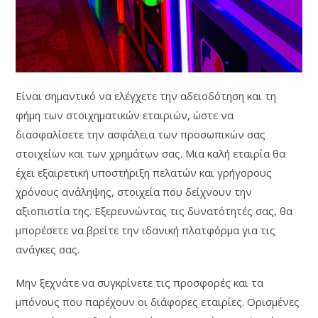
Είναι σημαντικό να ελέγχετε την αδειοδότηση και τη
φήμη των στοιχηματικών εταιριών, ώστε να
διασφαλίσετε την ασφάλεια των προσωπικών σας
στοιχείων και των χρημάτων σας. Μια καλή εταιρία θα
έχει εξαιρετική υποστήριξη πελατών και γρήγορους
χρόνους ανάληψης, στοιχεία που δείχνουν την
αξιοπιστία της. Εξερευνώντας τις δυνατότητές σας, θα
μπορέσετε να βρείτε την ιδανική πλατφόρμα για τις
ανάγκες σας.
Μην ξεχνάτε να συγκρίνετε τις προσφορές και τα
μπόνους που παρέχουν οι διάφορες εταιρίες. Ορισμένες