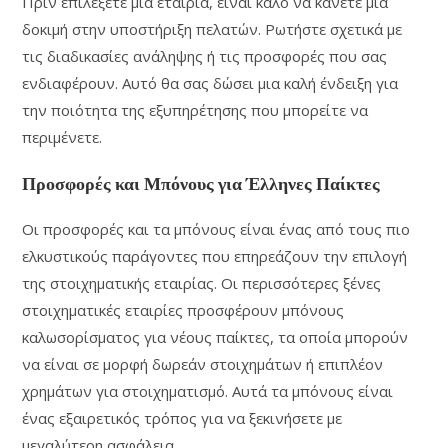
Πριν επιλέξετε μια εταιρία, είναι καλό να κάνετε μια
δοκιμή στην υποστήριξη πελατών. Ρωτήστε σχετικά με
τις διαδικασίες ανάληψης ή τις προσφορές που σας
ενδιαφέρουν. Αυτό θα σας δώσει μια καλή ένδειξη για
την ποιότητα της εξυπηρέτησης που μπορείτε να
περιμένετε.
Προσφορές και Μπόνους για Έλληνες Παίκτες
Οι προσφορές και τα μπόνους είναι ένας από τους πιο
ελκυστικούς παράγοντες που επηρεάζουν την επιλογή
της στοιχηματικής εταιρίας. Οι περισσότερες ξένες
στοιχηματικές εταιρίες προσφέρουν μπόνους
καλωσορίσματος για νέους παίκτες, τα οποία μπορούν
να είναι σε μορφή δωρεάν στοιχημάτων ή επιπλέον
χρημάτων για στοιχηματισμό. Αυτά τα μπόνους είναι
ένας εξαιρετικός τρόπος για να ξεκινήσετε με
μεγαλύτερη ασφάλεια.