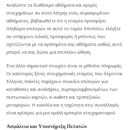
Αναλύστε τα διαθέσιμα αθλήματα και αγορές
στοιχημάτων. Αν είστε λάτρης ενός συγκεκριμένου
αθλήματος, βεβαιωθείτε ότι η εταιρία προσφέρει
πληθώρα επιλογών σε αυτό το τομέα. Επιπλέον, ελέγξτε
αν υπάρχουν ειδικές προσφορές ή μπόνους που
σχετίζονται με τα αγαπημένα σας αθλήματα, καθώς αυτό
μπορεί να σας δώσει μια επιπλέον ώθηση.
Ένα άλλο σημαντικό στοιχείο είναι οι μέθοδοι πληρωμής.
Οι καλύτερες ξένες στοιχηματικές εταιρίες που δέχονται
Έλληνες παίκτες παρέχουν ποικιλία επιλογών για
καταθέσεις και αναλήψεις, συμπεριλαμβανομένων των
πιστωτικών καρτών, e-wallets και τραπεζικών
μεταφορών. Η ευκολία και η ταχύτητα στις συναλλαγές
είναι κρίσιμες για μια ομαλή εμπειρία στοιχηματισμού.
Ασφάλεια και Υποστήριξη Πελατών