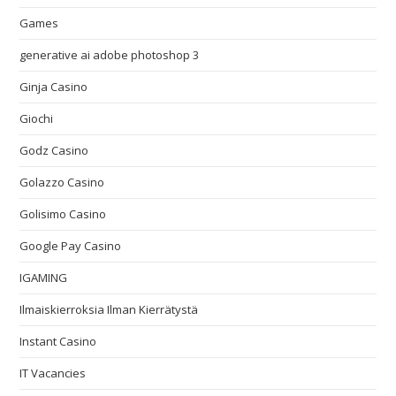
Games
generative ai adobe photoshop 3
Ginja Casino
Giochi
Godz Casino
Golazzo Casino
Golisimo Casino
Google Pay Casino
IGAMING
Ilmaiskierroksia Ilman Kierrätystä
Instant Casino
IT Vacancies