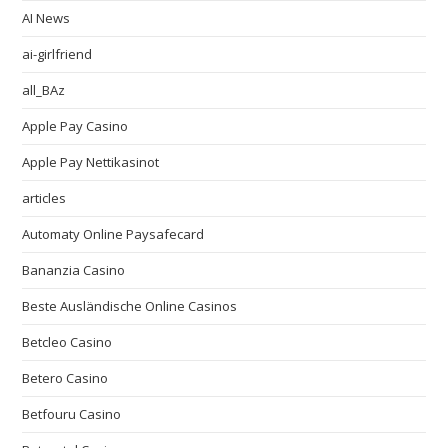
AI News
ai-girlfriend
all_BAz
Apple Pay Casino
Apple Pay Nettikasinot
articles
Automaty Online Paysafecard
Bananzia Casino
Beste Ausländische Online Casinos
Betcleo Casino
Betero Casino
Betfouru Casino