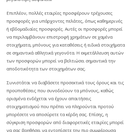
Επιπλέον, πολλές εταιρίες προσφέρουν τρέχουσες
προσφορές για υπάρχοντες πελάτες, όπως καθημερινές
ή εβδομαδιαίες προσφορές. Αυτές οι προσφορές μπορεί
να περιλαμβάνουν επιστροφή χρημάτων σε χαμένα
στοιχήματα, μπόνους για καταθέσεις ή ειδικά στοιχήματα
σε σημαντικά αθλητικά γεγονότα. Η εκμετάλλευση αυτών
των προσφορών μπορεί να βελτιώσει σημαντικά την
αποδοτικότητα των στοιχημάτων σας.
Συνιστάται να διαβάσετε προσεκτικά τους όρους και τις
προϋποθέσεις που συνοδεύουν τα μπόνους, καθώς
ορισμένα ενδέχεται να έχουν απαιτήσεις
στοιχηματισμού που πρέπει να πληρούνται προτού
μπορέσετε να αποσύρετε τα κέρδη σας. Επίσης, η
σύγκριση προσφορών από διαφορετικές εταιρίες μπορεί
να σας βοηθήσει να εντοπίσετε την πιο συμφέρουσα