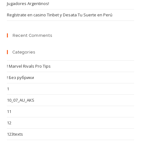
Jugadores Argentinos!
Regístrate en casino Tinbet y Desata Tu Suerte en Perú
Recent Comments
Categories
! Marvel Rivals Pro Tips
! Без рубрики
1
10_07_AU_AKS
11
12
123texts