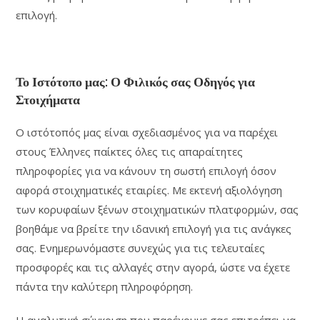
επιλογή.
Το Ιστότοπο μας: Ο Φιλικός σας Οδηγός για
Στοιχήματα
Ο ιστότοπός μας είναι σχεδιασμένος για να παρέχει
στους Έλληνες παίκτες όλες τις απαραίτητες
πληροφορίες για να κάνουν τη σωστή επιλογή όσον
αφορά στοιχηματικές εταιρίες. Με εκτενή αξιολόγηση
των κορυφαίων ξένων στοιχηματικών πλατφορμών, σας
βοηθάμε να βρείτε την ιδανική επιλογή για τις ανάγκες
σας. Ενημερωνόμαστε συνεχώς για τις τελευταίες
προσφορές και τις αλλαγές στην αγορά, ώστε να έχετε
πάντα την καλύτερη πληροφόρηση.