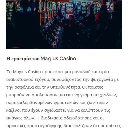
Η εμπειρία του Magius Casino
Το Magius Casino προσφέρει μια μοναδική εμπειρία
διαδικτυακού τζόγου, συνδυάζοντας την ψυχαγωγία με
την ασφάλεια και την υπευθυνότητα. Οι παίκτες
μπορούν να απολαύσουν μια εκτενή γκάμα παιχνιδιών,
συμπεριλαμβανομένων φρουτακιών και ζωντανών
καζίνο, που έχουν σχεδιαστεί για να καλύπτουν τις
ανάγκες όλων. Η διαδικασία αδειοδότησης και οι
πρακτικές κρυπτογράφησης διασφαλίζουν ότι οι παίκτες