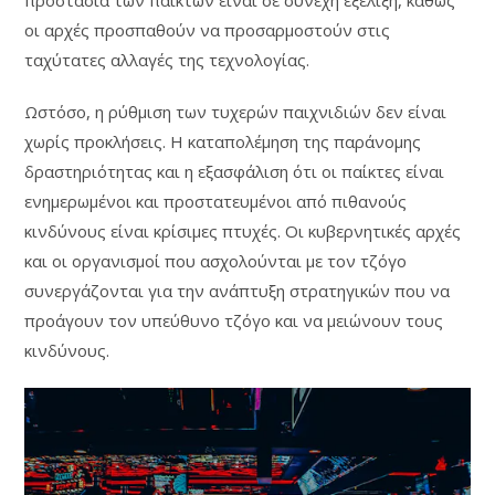
προστασία των παικτών είναι σε συνεχή εξέλιξη, καθώς
οι αρχές προσπαθούν να προσαρμοστούν στις
ταχύτατες αλλαγές της τεχνολογίας.
Ωστόσο, η ρύθμιση των τυχερών παιχνιδιών δεν είναι
χωρίς προκλήσεις. Η καταπολέμηση της παράνομης
δραστηριότητας και η εξασφάλιση ότι οι παίκτες είναι
ενημερωμένοι και προστατευμένοι από πιθανούς
κινδύνους είναι κρίσιμες πτυχές. Οι κυβερνητικές αρχές
και οι οργανισμοί που ασχολούνται με τον τζόγο
συνεργάζονται για την ανάπτυξη στρατηγικών που να
προάγουν τον υπεύθυνο τζόγο και να μειώνουν τους
κινδύνους.