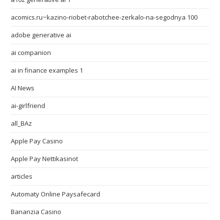
acomics.ru~kazino-riobet-rabotchee-zerkalo-na-segodnya 100
adobe generative ai
ai companion
ai in finance examples 1
AI News
ai-girlfriend
all_BAz
Apple Pay Casino
Apple Pay Nettikasinot
articles
Automaty Online Paysafecard
Bananzia Casino