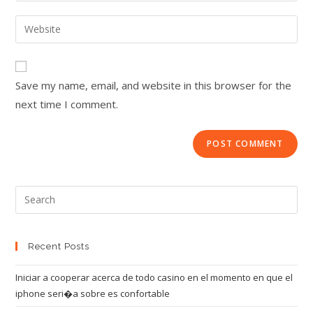
Save my name, email, and website in this browser for the
next time I comment.
Recent Posts
Iniciar a cooperar acerca de todo casino en el momento en que el
iphone seri�a sobre es confortable