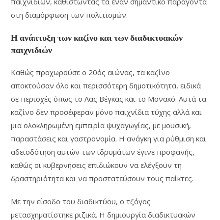
παιχνιδιών, καθιστώντας τα έναν σημαντικό παράγοντα
στη διαμόρφωση των πολιτισμών.
Η ανάπτυξη των καζίνο και των διαδικτυακών
παιχνιδιών
Καθώς προχωρούσε ο 20ός αιώνας, τα καζίνο
αποκτούσαν όλο και περισσότερη δημοτικότητα, ειδικά
σε περιοχές όπως το Λας Βέγκας και το Μονακό. Αυτά τα
καζίνο δεν προσέφεραν μόνο παιχνίδια τύχης αλλά και
μια ολοκληρωμένη εμπειρία ψυχαγωγίας, με μουσική,
παραστάσεις και γαστρονομία. Η ανάγκη για ρύθμιση και
αδειοδότηση αυτών των ιδρυμάτων έγινε προφανής,
καθώς οι κυβερνήσεις επιδιώκουν να ελέγξουν τη
δραστηριότητα και να προστατεύσουν τους παίκτες.
Με την είσοδο του διαδικτύου, ο τζόγος
μετασχηματίστηκε ριζικά. Η δημιουργία διαδικτυακών