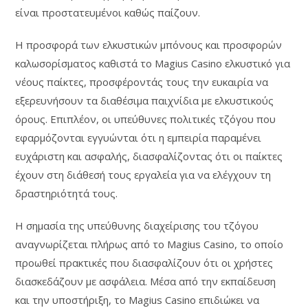
είναι προστατευμένοι καθώς παίζουν.
Η προσφορά των ελκυστικών μπόνους και προσφορών
καλωσορίσματος καθιστά το Magius Casino ελκυστικό για
νέους παίκτες, προσφέροντάς τους την ευκαιρία να
εξερευνήσουν τα διαθέσιμα παιχνίδια με ελκυστικούς
όρους. Επιπλέον, οι υπεύθυνες πολιτικές τζόγου που
εφαρμόζονται εγγυώνται ότι η εμπειρία παραμένει
ευχάριστη και ασφαλής, διασφαλίζοντας ότι οι παίκτες
έχουν στη διάθεσή τους εργαλεία για να ελέγχουν τη
δραστηριότητά τους.
Η σημασία της υπεύθυνης διαχείρισης του τζόγου
αναγνωρίζεται πλήρως από το Magius Casino, το οποίο
προωθεί πρακτικές που διασφαλίζουν ότι οι χρήστες
διασκεδάζουν με ασφάλεια. Μέσα από την εκπαίδευση
και την υποστήριξη, το Magius Casino επιδιώκει να