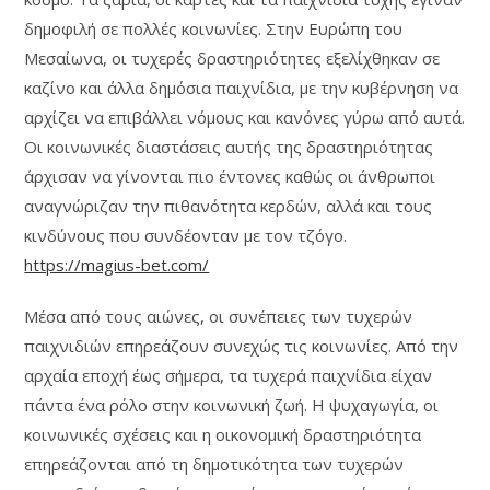
δημοφιλή σε πολλές κοινωνίες. Στην Ευρώπη του
Μεσαίωνα, οι τυχερές δραστηριότητες εξελίχθηκαν σε
καζίνο και άλλα δημόσια παιχνίδια, με την κυβέρνηση να
αρχίζει να επιβάλλει νόμους και κανόνες γύρω από αυτά.
Οι κοινωνικές διαστάσεις αυτής της δραστηριότητας
άρχισαν να γίνονται πιο έντονες καθώς οι άνθρωποι
αναγνώριζαν την πιθανότητα κερδών, αλλά και τους
κινδύνους που συνδέονταν με τον τζόγο.
https://magius-bet.com/
Μέσα από τους αιώνες, οι συνέπειες των τυχερών
παιχνιδιών επηρεάζουν συνεχώς τις κοινωνίες. Από την
αρχαία εποχή έως σήμερα, τα τυχερά παιχνίδια είχαν
πάντα ένα ρόλο στην κοινωνική ζωή. Η ψυχαγωγία, οι
κοινωνικές σχέσεις και η οικονομική δραστηριότητα
επηρεάζονται από τη δημοτικότητα των τυχερών