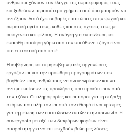
άνθρωποι χάνουν τον έλεγχο της συμπεριφοράς τους
και ξοδεύουν περισσότερα χρήματα από όσα μπορούν να
αντέξουν. Αυτό έχει σοβαρές επιπτώσεις στην ψυχική και
σωματική υγεία τους, καθώς και στις σχέσεις τους με
οικογένεια και φίλους. Η ανάγκη για εκπαίδευση και
ευαισθητοποίηση γύρω από τον υπεύθυνο τζόγο είναι
πιο επιτακτική από ποτέ.
Η κυβέρνηση και οι μη κυβερνητικές οργανώσεις
εργάζονται για την προώθηση προγραμμάτων που
βοηθούν τους ανθρώπους να αναγνωρίσουν και να
αντιμετωπίσουν τις προκλήσεις που προκύπτουν από
τον τζόγο. Οι πληροφορίες και οι πόροι για τη στήριξη
ατόμων που πλήττονται από τον εθισμό είναι κρίσιμες
για τη μείωση των επιπτώσεων αυτών στην κοινωνία. Η
συνεργασία μεταξύ των διαφόρων φορέων είναι
απαραίτητη για να επιτευχθούν βιώσιμες λύσεις.