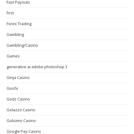
Fast Payouts
first
Forex Trading
Gambling
Gambling/Casino
Games
generative ai adobe photoshop 3
Ginja Casino
Giochi
Godz Casino
Golazzo Casino
Golisimo Casino
Google Pay Casino