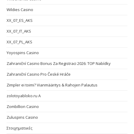
Wildies Casino
XX_07_ES_AKS
XX_07_IT_AKS
XX_07_PL_AKS
Yoyospins Casino
Zahraniční Casino Bonus Za Registraci 2026: TOP Nabídky
Zahraniční Casino Pro České Hráče
Zimpler ei toimi? Vianmääritys & Rahojen Palautus
zolotoyabloko.ru A
Zombillion Casino
Zuluspins Casino
Στοιχηματικές