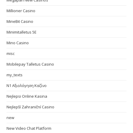
Megapari New Casinos
Millioner Casino
MineBit Casino
Minimitalletus 5E
Mino Casino
misc
Mobilepay Talletus Casino
my_texts
N1 Αξιολόγηση Καζίνο
Nejlepsi Online Kasina
Nejlepší Zahraniční Casino
new
New Video Chat Platform