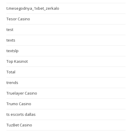
t.mesegodnya_1xbet_zerkalo
Tesor Casino
test
texts
textslp
Top Kasinot
Total
trends
Truelayer Casino
Trumo Casino
ts escorts dallas
TuzBet Casino