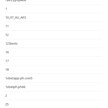
! Без рубрики
1
10_07_AU_AKS
11
12
123texts
16
17
18
1xbetapp-ph.com5
1xbetph.ph66
2
25