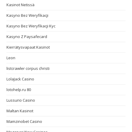
Kasinot Netissä
Kasyno Bez Weryfikacji
Kasyno Bez Weryfikacji Kyc
Kasyno Z Paysafecard
Kierrätysvapaat Kasinot
Leon
listcrawler corpus christi
LolaJack Casino
lotohelp.ru 80
Lussurio Casino
Maltan Kasinot
Mamzinobet Casino