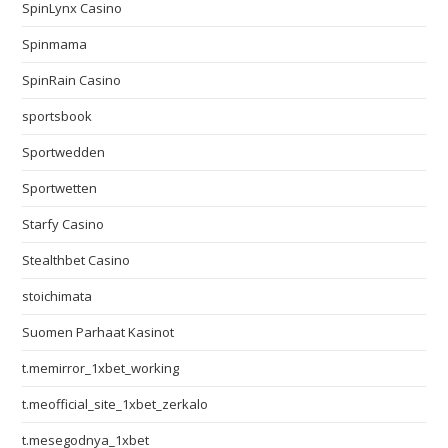
SpinLynx Casino
Spinmama
SpinRain Casino
sportsbook
Sportwedden
Sportwetten
Starfy Casino
Stealthbet Casino
stoichimata
Suomen Parhaat Kasinot
t.memirror_1xbet_working
t.meofficial_site_1xbet_zerkalo
t.mesegodnya_1xbet