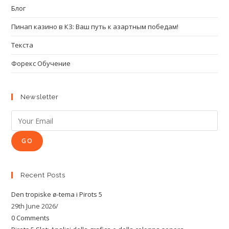
Блог
Пинап казино в КЗ: Ваш путь к азартным победам!
Текста
Форекс Обучение
Newsletter
GO
Recent Posts
Den tropiske ø-tema i Pirots 5
29th June 2026
/
0 Comments