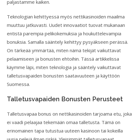
paljastamme kaiken.
Teknologian kehittyessä myös nettikasinoiden maailma
muuttuu jatkuvasti. Uudet innovaatiot tuovat mukanaan
entistä parempia pelikokemuksia ja houkuttelevampia
bonuksia. Samalla sääntely kehittyy pysyäkseen perässä.
On tärkeää ymmärtää, miten nämä tekijät vaikuttavat
pelaamiseen ja bonusten ehtoihin. Tässä artikkelissa
käymme läpi, miten teknologia ja sääntely vaikuttavat
talletusvapaiden bonusten saatavuuteen ja käyttöön
Suomessa.
Talletusvapaiden Bonusten Perusteet
Talletusvapaa bonus on nettikasinoiden tarjoama etu, joka
ei vaadi pelaajaa tekemään omaa talletusta. Tämä on
erinomainen tapa tutustua uuteen kasinoon tai kokeilla
uusia pelejä ilman riskiä. Yleisimmät talletusvapaat