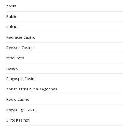
posts
Public
Publick
Redracer Casino
Reelson Casino
resources
review
Ringospin Casino
riobet_zerkalo_na_segodnya
Roulo Casino
Royaldogs Casino
Siirto Kasinot