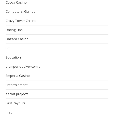
Cocoa Casino
Computers, Games
Crazy Tower Сasino
Dating Tips
Dazard Casino
EC
Education
elemporiodelvw.com.ar
Emperia Casino
Entertainment
escort projects
Fast Payouts
first