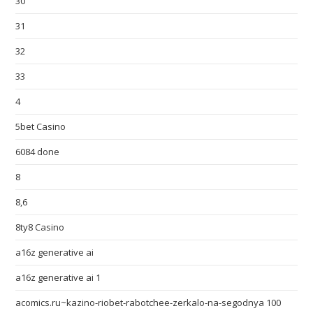
30
31
32
33
4
5bet Casino
6084 done
8
8,6
8ty8 Casino
a16z generative ai
a16z generative ai 1
acomics.ru~kazino-riobet-rabotchee-zerkalo-na-segodnya 100