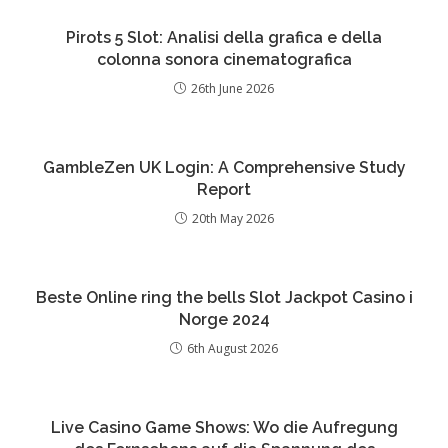
Pirots 5 Slot: Analisi della grafica e della
colonna sonora cinematografica
26th June 2026
GambleZen UK Login: A Comprehensive Study
Report
20th May 2026
Beste Online ring the bells Slot Jackpot Casino i
Norge 2024
6th August 2026
Live Casino Game Shows: Wo die Aufregung