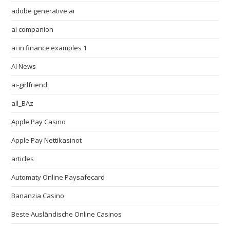
adobe generative ai
ai companion
ai in finance examples 1
AI News
ai-girlfriend
all_BAz
Apple Pay Casino
Apple Pay Nettikasinot
articles
Automaty Online Paysafecard
Bananzia Casino
Beste Ausländische Online Casinos