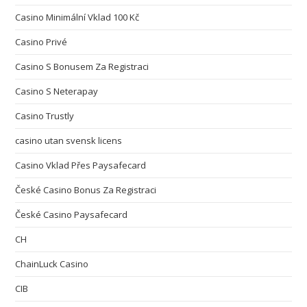
Casino Minimální Vklad 100 Kč
Casino Privé
Casino S Bonusem Za Registraci
Casino S Neterapay
Casino Trustly
casino utan svensk licens
Casino Vklad Přes Paysafecard
České Casino Bonus Za Registraci
České Casino Paysafecard
CH
ChainLuck Casino
CIB