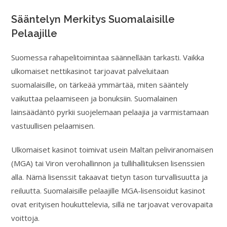
Sääntelyn Merkitys Suomalaisille
Pelaajille
Suomessa rahapelitoimintaa säännellään tarkasti. Vaikka
ulkomaiset nettikasinot tarjoavat palveluitaan
suomalaisille, on tärkeää ymmärtää, miten sääntely
vaikuttaa pelaamiseen ja bonuksiin. Suomalainen
lainsäädäntö pyrkii suojelemaan pelaajia ja varmistamaan
vastuullisen pelaamisen.
Ulkomaiset kasinot toimivat usein Maltan peliviranomaisen
(MGA) tai Viron verohallinnon ja tullihallituksen lisenssien
alla. Nämä lisenssit takaavat tietyn tason turvallisuutta ja
reiluutta. Suomalaisille pelaajille MGA-lisensoidut kasinot
ovat erityisen houkuttelevia, sillä ne tarjoavat verovapaita
voittoja.