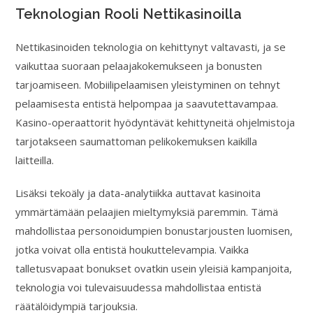
Teknologian Rooli Nettikasinoilla
Nettikasinoiden teknologia on kehittynyt valtavasti, ja se
vaikuttaa suoraan pelaajakokemukseen ja bonusten
tarjoamiseen. Mobiilipelaamisen yleistyminen on tehnyt
pelaamisesta entistä helpompaa ja saavutettavampaa.
Kasino-operaattorit hyödyntävät kehittyneitä ohjelmistoja
tarjotakseen saumattoman pelikokemuksen kaikilla
laitteilla.
Lisäksi tekoäly ja data-analytiikka auttavat kasinoita
ymmärtämään pelaajien mieltymyksiä paremmin. Tämä
mahdollistaa personoidumpien bonustarjousten luomisen,
jotka voivat olla entistä houkuttelevampia. Vaikka
talletusvapaat bonukset ovatkin usein yleisiä kampanjoita,
teknologia voi tulevaisuudessa mahdollistaa entistä
räätälöidympiä tarjouksia.