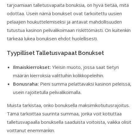
tarjoamiaan talletusvapaita bonuksia, on hyvä tietää, mitä
odottaa. Usein nämä bonukset ovat tarkoitettu uusien
pelaajien houkuttelemiseksi ja antavat mahdollisuuden
tutustua kasinon pelivalikoimaan riskittömästi. On kuitenkin
tärkeää lukea bonuksen ehdot huolellisesti.
Tyypilliset Talletusvapaat Bonukset
Ilmaiskierrokset:
Yleisin muoto, jossa saat tietyn
määrän kierroksia valittuihin kolikkopeleihin.
Bonusraha:
Pieni summa pelattavaksi kasinon peleissä,
usein rajoitetulla pelivalikoimalla.
Muista tarkistaa, onko bonuksella maksimikotiutusrajoitus.
Tämä tarkoittaa suurinta summaa, jonka voit kotiuttaa
talletusvapaalla bonuksella saaduista voitoista, vaikka olisit
voittanut enemmänkin.