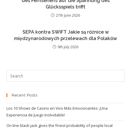
des Fernsehens auf die Spannung des
Glücksspiels trifft
27th June 2026
SEPA kontra SWIFT Jakie są różnice w
międzynarodowych przelewach dla Polaków
9th July 2026
Recent Posts
Los 10 Shows de Casino en Vivo Más Emocionantes: ¡Una
Experiencia de Juego Inolvidable!
On line black-jack gives the finest probability of people local