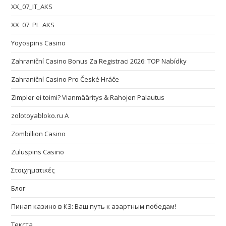
XX_07_IT_AKS
XX_07_PL_AKS
Yoyospins Casino
Zahraniční Casino Bonus Za Registraci 2026: TOP Nabídky
Zahraniční Casino Pro České Hráče
Zimpler ei toimi? Vianmääritys & Rahojen Palautus
zolotoyabloko.ru A
Zombillion Casino
Zuluspins Casino
Στοιχηματικές
Блог
Пинап казино в КЗ: Ваш путь к азартным победам!
Текста