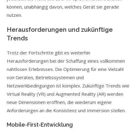
können, unabhängig davon, welches Gerät sie gerade
nutzen.
Herausforderungen und zukünftige
Trends
Trotz der Fortschritte gibt es weiterhin
Herausforderungen bei der Schaffung eines vollkommen
nahtlosen Erlebnisses. Die Optimierung für eine Vielzahl
von Geräten, Betriebssystemen und
Netzwerkbedingungen ist komplex. Zukünftige Trends wie
Virtual Reality (VR) und Augmented Reality (AR) werden
neue Dimensionen eröffnen, die wiederum eigene
Anforderungen an die Konsistenz und Immersion stellen.
Mobile-First-Entwicklung