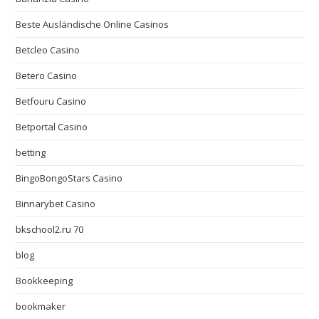
Beste Ausländische Online Casinos
Betcleo Casino
Betero Casino
Betfouru Casino
Betportal Casino
betting
BingoBongoStars Casino
Binnarybet Casino
bkschool2.ru 70
blog
Bookkeeping
bookmaker