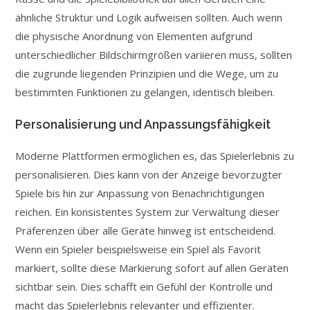
ähnliche Struktur und Logik aufweisen sollten. Auch wenn
die physische Anordnung von Elementen aufgrund
unterschiedlicher Bildschirmgrößen variieren muss, sollten
die zugrunde liegenden Prinzipien und die Wege, um zu
bestimmten Funktionen zu gelangen, identisch bleiben.
Personalisierung und Anpassungsfähigkeit
Moderne Plattformen ermöglichen es, das Spielerlebnis zu
personalisieren. Dies kann von der Anzeige bevorzugter
Spiele bis hin zur Anpassung von Benachrichtigungen
reichen. Ein konsistentes System zur Verwaltung dieser
Präferenzen über alle Geräte hinweg ist entscheidend.
Wenn ein Spieler beispielsweise ein Spiel als Favorit
markiert, sollte diese Markierung sofort auf allen Geräten
sichtbar sein. Dies schafft ein Gefühl der Kontrolle und
macht das Spielerlebnis relevanter und effizienter.