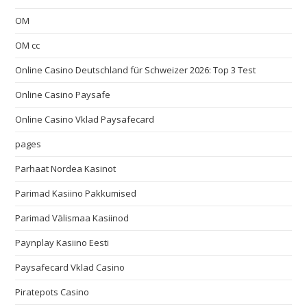
OM
OM cc
Online Casino Deutschland für Schweizer 2026: Top 3 Test
Online Casino Paysafe
Online Casino Vklad Paysafecard
pages
Parhaat Nordea Kasinot
Parimad Kasiino Pakkumised
Parimad Välismaa Kasiinod
Paynplay Kasiino Eesti
Paysafecard Vklad Casino
Piratepots Casino