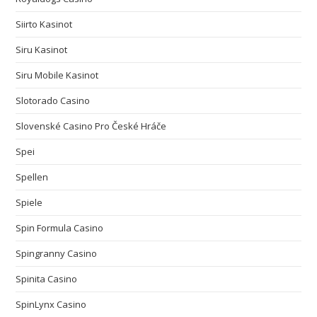
Siirto Kasinot
Siru Kasinot
Siru Mobile Kasinot
Slotorado Casino
Slovenské Casino Pro České Hráče
Spei
Spellen
Spiele
Spin Formula Casino
Spingranny Casino
Spinita Casino
SpinLynx Casino