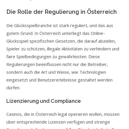
Die Rolle der Regulierung in Österreich
Die Glücksspielbranche ist stark reguliert, und das aus
gutem Grund. In Österreich unterliegt das Online-
Glücksspiel spezifischen Gesetzen, die darauf abzielen,
Spieler zu schützen, illegale Aktivitäten zu verhindern und
faire Spielbedingungen zu gewährleisten. Diese
Regulierungen beeinflussen nicht nur die Betreiber,
sondern auch die Art und Weise, wie Technologien
eingesetzt und Benutzererlebnisse gestaltet werden
dürfen.
Lizenzierung und Compliance
Casinos, die in Österreich legal operieren wollen, müssen
über entsprechende Lizenzen verfügen und strenge