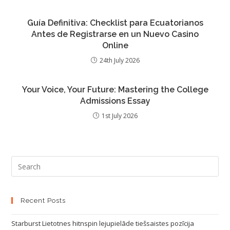
Guía Definitiva: Checklist para Ecuatorianos
Antes de Registrarse en un Nuevo Casino
Online
24th July 2026
Your Voice, Your Future: Mastering the College
Admissions Essay
1st July 2026
Recent Posts
Starburst Lietotnes hitnspin lejupielāde tiešsaistes pozīcija