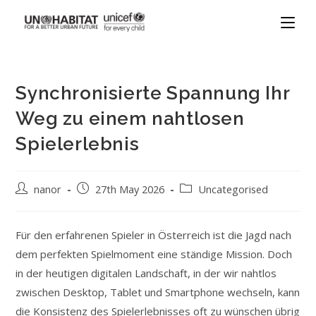
Synchronisierte Spannung Ihr
Weg zu einem nahtlosen
Spielerlebnis
nanor
27th May 2026
Uncategorised
Für den erfahrenen Spieler in Österreich ist die Jagd nach
dem perfekten Spielmoment eine ständige Mission. Doch
in der heutigen digitalen Landschaft, in der wir nahtlos
zwischen Desktop, Tablet und Smartphone wechseln, kann
die Konsistenz des Spielerlebnisses oft zu wünschen übrig