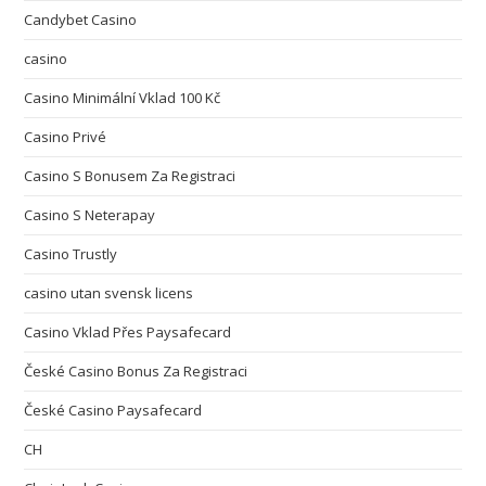
Candybet Casino
casino
Casino Minimální Vklad 100 Kč
Casino Privé
Casino S Bonusem Za Registraci
Casino S Neterapay
Casino Trustly
casino utan svensk licens
Casino Vklad Přes Paysafecard
České Casino Bonus Za Registraci
České Casino Paysafecard
CH