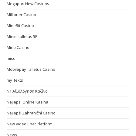
Megapari New Casinos
Millioner Casino
MineBit Casino
Minimitalletus 5E
Mino Casino
misc
Mobilepay Talletus Casino
my_texts
N1 Αξιολόγηση Καζίνο
Nejlepsi Online Kasina
Nejlepší Zahraniční Casino
New Video Chat Platform
News