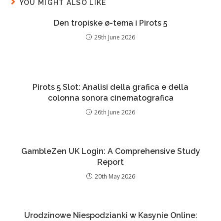
YOU MIGHT ALSO LIKE
Den tropiske ø-tema i Pirots 5
29th June 2026
Pirots 5 Slot: Analisi della grafica e della
colonna sonora cinematografica
26th June 2026
GambleZen UK Login: A Comprehensive Study
Report
20th May 2026
Urodzinowe Niespodzianki w Kasynie Online: