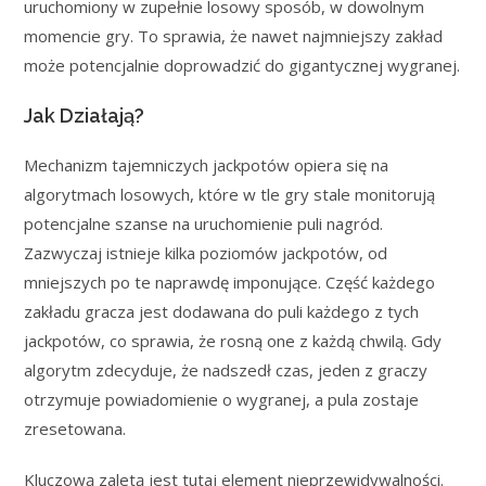
uruchomiony w zupełnie losowy sposób, w dowolnym
momencie gry. To sprawia, że nawet najmniejszy zakład
może potencjalnie doprowadzić do gigantycznej wygranej.
Jak Działają?
Mechanizm tajemniczych jackpotów opiera się na
algorytmach losowych, które w tle gry stale monitorują
potencjalne szanse na uruchomienie puli nagród.
Zazwyczaj istnieje kilka poziomów jackpotów, od
mniejszych po te naprawdę imponujące. Część każdego
zakładu gracza jest dodawana do puli każdego z tych
jackpotów, co sprawia, że rosną one z każdą chwilą. Gdy
algorytm zdecyduje, że nadszedł czas, jeden z graczy
otrzymuje powiadomienie o wygranej, a pula zostaje
zresetowana.
Kluczową zaletą jest tutaj element nieprzewidywalności.