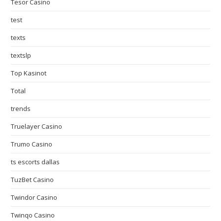
Tesor Casino
test
texts
textslp
Top Kasinot
Total
trends
Truelayer Casino
Trumo Casino
ts escorts dallas
TuzBet Casino
Twindor Casino
Twinqo Casino