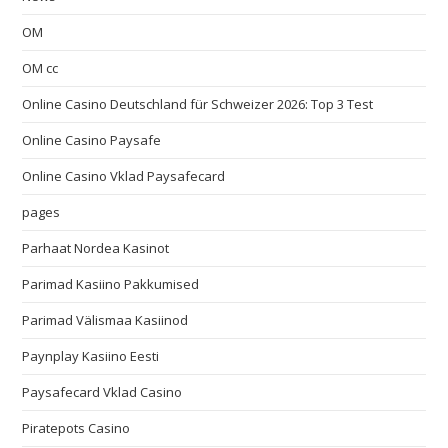
OM
OM cc
Online Casino Deutschland für Schweizer 2026: Top 3 Test
Online Casino Paysafe
Online Casino Vklad Paysafecard
pages
Parhaat Nordea Kasinot
Parimad Kasiino Pakkumised
Parimad Välismaa Kasiinod
Paynplay Kasiino Eesti
Paysafecard Vklad Casino
Piratepots Casino