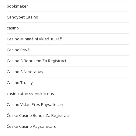
bookmaker
Candybet Casino
casino
Casino Minimální Vklad 100 Kč
Casino Privé
Casino S Bonusem Za Registraci
Casino S Neterapay
Casino Trustly
casino utan svensk licens
Casino Vklad Přes Paysafecard
České Casino Bonus Za Registraci
České Casino Paysafecard