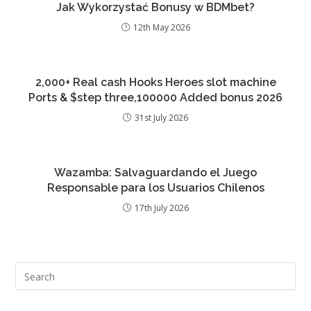
Jak Wykorzystać Bonusy w BDMbet?
12th May 2026
2,000+ Real cash Hooks Heroes slot machine
Ports & $step three,100000 Added bonus 2026
31st July 2026
Wazamba: Salvaguardando el Juego
Responsable para los Usuarios Chilenos
17th July 2026