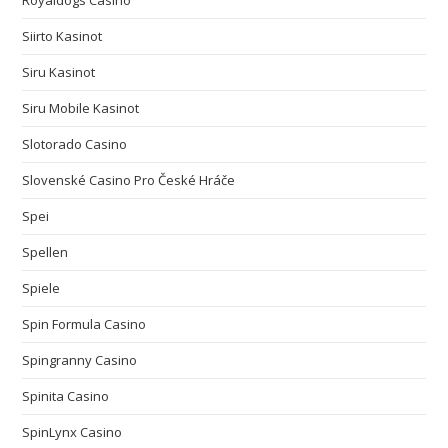
Royaldogs Casino
Siirto Kasinot
Siru Kasinot
Siru Mobile Kasinot
Slotorado Casino
Slovenské Casino Pro České Hráče
Spei
Spellen
Spiele
Spin Formula Casino
Spingranny Casino
Spinita Casino
SpinLynx Casino