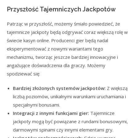
Przyszłość Tajemniczych Jackpotów
Patrząc w przyszłość, możemy śmiało powiedzieć, że
tajemnicze jackpoty będą odgrywać coraz większą rolę w
świecie kasyn online. Producenci gier będą nadal
eksperymentować z nowymi wariantami tego
mechanizmu, tworząc jeszcze bardziej innowacyjne i
angażujące doświadczenia dla graczy. Możemy
spodziewać się:
Bardziej złożonych systemów jackpotów:
Z większą
liczbą poziomów, unikalnymi warunkami uruchamiania i
specjalnymi bonusami.
Integracji z innymi funkcjami gier:
Tajemnicze
jackpoty mogą być powiązane z rundami bonusowymi,
darmowymi spinami czy innymi elementami gry.