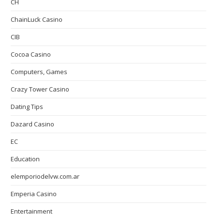
CH
ChainLuck Casino
CIB
Cocoa Casino
Computers, Games
Crazy Tower Сasino
Dating Tips
Dazard Casino
EC
Education
elemporiodelvw.com.ar
Emperia Casino
Entertainment