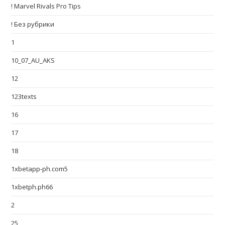
! Marvel Rivals Pro Tips
! Без рубрики
1
10_07_AU_AKS
12
123texts
16
17
18
1xbetapp-ph.com5
1xbetph.ph66
2
25