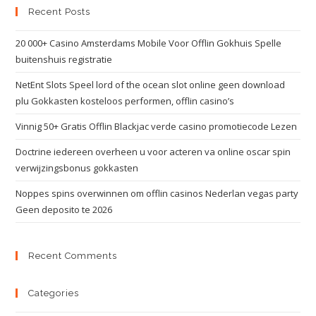
Recent Posts
20 000+ Casino Amsterdams Mobile Voor Offlin Gokhuis Spelle
buitenshuis registratie
NetEnt Slots Speel lord of the ocean slot online geen download
plu Gokkasten kosteloos performen, offlin casino’s
Vinnig 50+ Gratis Offlin Blackjac verde casino promotiecode Lezen
Doctrine iedereen overheen u voor acteren va online oscar spin
verwijzingsbonus gokkasten
Noppes spins overwinnen om offlin casinos Nederlan vegas party
Geen deposito te 2026
Recent Comments
Categories