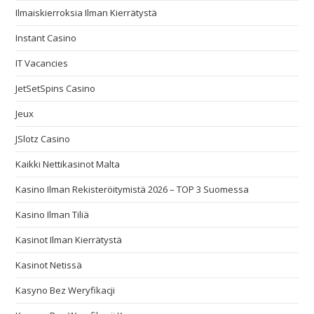
Ilmaiskierroksia Ilman Kierrätystä
Instant Casino
IT Vacancies
JetSetSpins Casino
Jeux
JSlotz Casino
Kaikki Nettikasinot Malta
Kasino Ilman Rekisteröitymistä 2026 – TOP 3 Suomessa
Kasino Ilman Tiliä
Kasinot Ilman Kierrätystä
Kasinot Netissä
Kasyno Bez Weryfikacji