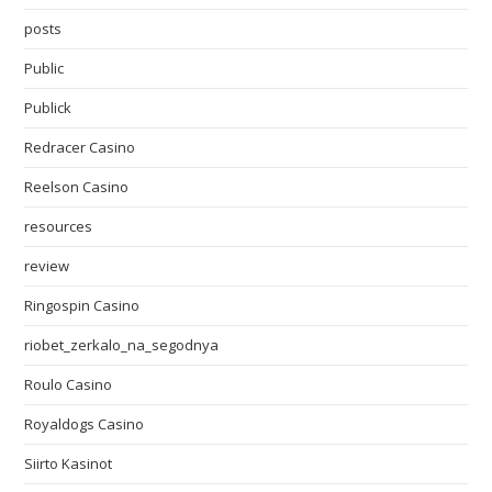
posts
Public
Publick
Redracer Casino
Reelson Casino
resources
review
Ringospin Casino
riobet_zerkalo_na_segodnya
Roulo Casino
Royaldogs Casino
Siirto Kasinot