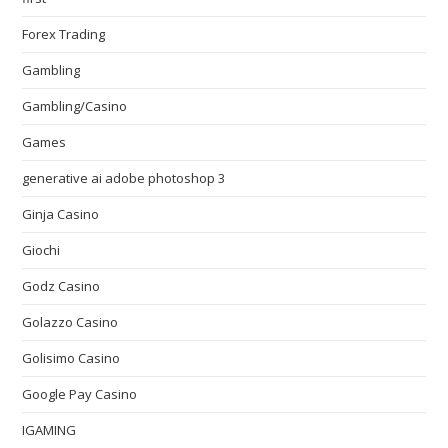
Forex Trading
Gambling
Gambling/Casino
Games
generative ai adobe photoshop 3
Ginja Casino
Giochi
Godz Casino
Golazzo Casino
Golisimo Casino
Google Pay Casino
IGAMING