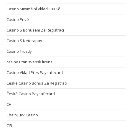
Casino Minimální Vklad 100 Kč
Casino Privé
Casino S Bonusem Za Registraci
Casino S Neterapay
Casino Trustly
casino utan svensk licens
Casino Vklad Přes Paysafecard
České Casino Bonus Za Registraci
České Casino Paysafecard
CH
ChainLuck Casino
CIB