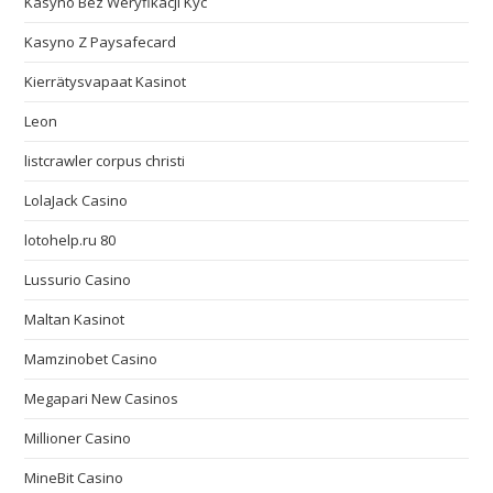
Kasyno Bez Weryfikacji Kyc
Kasyno Z Paysafecard
Kierrätysvapaat Kasinot
Leon
listcrawler corpus christi
LolaJack Casino
lotohelp.ru 80
Lussurio Casino
Maltan Kasinot
Mamzinobet Casino
Megapari New Casinos
Millioner Casino
MineBit Casino