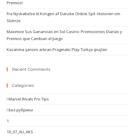
Premios!
Fra Nyskabelse til Kongen af Danske Online Spil: Historien om
Slotrize
Maximice Sus Ganancias en Sol Casino: Promociones Diarias y
Premios que Cambian el Juego
Kazanma şansını artıran Pragmatic Play Türkçe ipuçları
Recent Comments
Categories
! Marvel Rivals Pro Tips
! Без рубрики
1
10_07_AU_AKS