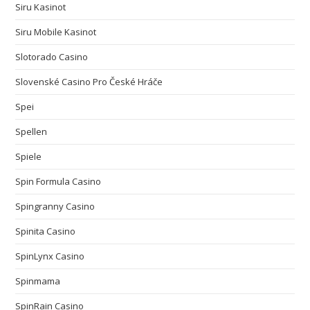
Siru Kasinot
Siru Mobile Kasinot
Slotorado Casino
Slovenské Casino Pro České Hráče
Spei
Spellen
Spiele
Spin Formula Casino
Spingranny Casino
Spinita Casino
SpinLynx Casino
Spinmama
SpinRain Casino