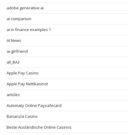
adobe generative ai
ai companion
ai in finance examples 1
AI News
ai-girlfriend
all_BAz
Apple Pay Casino
Apple Pay Nettikasinot
articles
Automaty Online Paysafecard
Bananzia Casino
Beste Ausländische Online Casinos