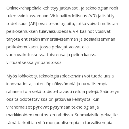
Online-rahapeliala kehittyy jatkuvasti, ja teknologian rooli
tulee vain kasvamaan. Virtuaalitodellisuus (VR) ja lisätty
todellisuus (AR) ovat teknologioita, jotka voivat mullistaa
pelikokemuksen tulevaisuudessa. VR-kasinot voisivat
tarjota entistäkin immersiivisemmän ja sosiaalisemman
pelikokemuksen, jossa pelaajat voivat olla
vuorovaikutuksessa toistensa ja pelien kanssa
virtuaalisessa ympäristössä.
Myös lohkoketjuteknologia (blockchain) voi tuoda uusia
innovaatioita, kuten läpinäkyvämpiä ja turvallisempia
rahansiirtoja sekä todistettavasti reiluja pelejä. Sääntelyn
osalta odotettavissa on jatkuvaa kehitystä, kun
viranomaiset pyrkivät pysymään teknologian ja
markkinoiden muutosten tahdissa. Suomalaisille pelaajille
tämä tarkoittaa yhä monipuolisempia ja turvallisempia