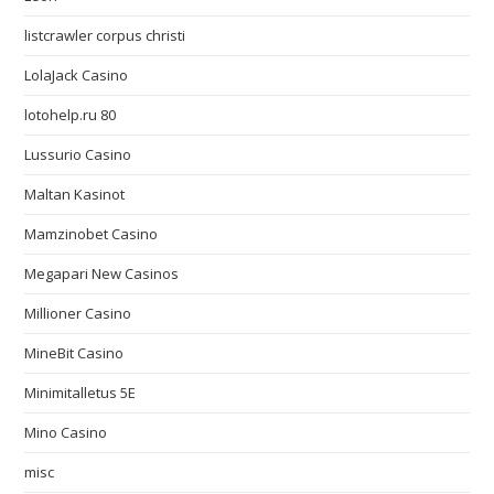
listcrawler corpus christi
LolaJack Casino
lotohelp.ru 80
Lussurio Casino
Maltan Kasinot
Mamzinobet Casino
Megapari New Casinos
Millioner Casino
MineBit Casino
Minimitalletus 5E
Mino Casino
misc