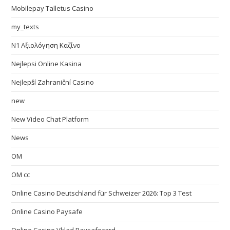
Mobilepay Talletus Casino
my_texts
N1 Αξιολόγηση Καζίνο
Nejlepsi Online Kasina
Nejlepší Zahraniční Casino
new
New Video Chat Platform
News
OM
OM cc
Online Casino Deutschland für Schweizer 2026: Top 3 Test
Online Casino Paysafe