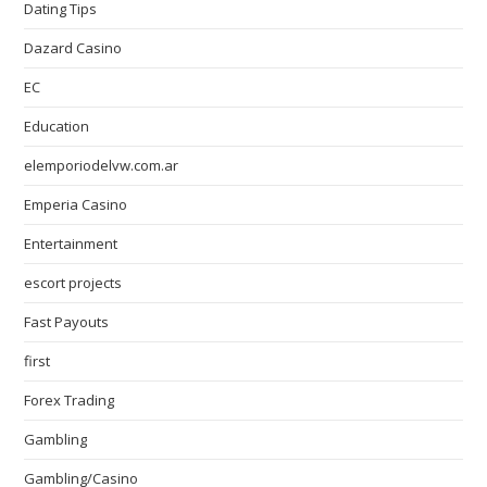
Dating Tips
Dazard Casino
EC
Education
elemporiodelvw.com.ar
Emperia Casino
Entertainment
escort projects
Fast Payouts
first
Forex Trading
Gambling
Gambling/Casino