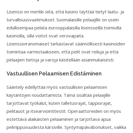
Lisenssi on merkki siitä, että kasino täyttää tietyt laatu- ja
turvallisuusvaatimukset. Suomalaisille pelaajille on usein
edullisempaa pelata eurooppalaisilla lisensseillä toimivilla
kasinoilla, sillä voitot ovat verovapaita.
Lisenssiviranomaiset tarkastavat säännöllisesti kasinoiden
toimintaa varmistaakseen, että pelit ovat reiluja ja että
pelaajien tietoja ja varoja käsitellään asianmukaisesti.
Vastuullisen Pelaamisen Edistäminen
Sääntely edellyttää myös vastuullisen pelaamisen
käytäntöjen noudattamista. Tämä sisältää pelaajille
tarjottavat työkalut, kuten talletusrajat, tappiorajat,
pelitauot ja itsearviointitestit. Operaattoreiden on myös
estettävä alaikäisten pelaaminen ja tarjottava apua
peliriippuvuudesta kärsiville. Syntymäpäiväbonukset, vaikka