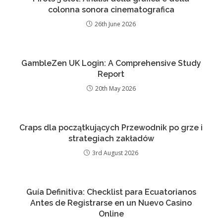
colonna sonora cinematografica
26th June 2026
GambleZen UK Login: A Comprehensive Study
Report
20th May 2026
Craps dla początkujących Przewodnik po grze i
strategiach zakładów
3rd August 2026
Guía Definitiva: Checklist para Ecuatorianos
Antes de Registrarse en un Nuevo Casino
Online