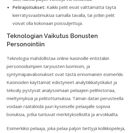
Pelirajoitukset:
Kaikki pelit eivät välttämättä täytä
kierrätysvaatimuksia samalla tavalla, tai jotkin pelit
voivat olla kokonaan poissuljettuja.
Teknologian Vaikutus Bonusten
Personointiin
Teknologia mahdollistaa online-kasinoille entistäkin
personoidumpien tarjousten luomisen, ja
syntymäpäiväbonukset ovat tästä erinomainen esimerkki.
Kasinoiden käyttämät edistyneet analytiikkatyökalut ja
tekoäly pystyvät analysoimaan pelaajien pelihistoriaa,
mieltymyksiä ja pelitottumuksia. Tämän datan perusteella
voidaan räätälöidä juuri kyseiselle pelaajalle sopivia
bonuksia, jotka tuntuvat merkityksellisiltä ja arvokkailta.
Esimerkiksi pelaaja, joka pelaa paljon tiettyjä kolikkopelejä,