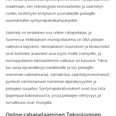
maailmaan, sen teknologisiin innovaatioihin ja sääntelyn
rooliin, keskittyen erityisesti suomalaisille pelaajille
suunnattuihin syntymäpäiväkampanjoihin.
Sääntely on keskeinen osa online-rahapelialaa, ja
Suomessa Veikkauksen monopoliasema on ollut pitkään
vallitseva käytäntö. Viimeaikaiset muutokset ja keskustelut
ovat kuitenkin avanneet ovia myös muille toimijoille, ja
eurooppalaisen lainsäädännön vaikutus on kasvava. Tämä
luo uusia dynamiikkoja markkinoille ja tuo pelaajille
enemmän valinnanvaraa, samalla kun sääntelyviranomaiset
pyrkivät varmistamaan toiminnan läpinäkyvyyden ja
pelaajien suojelun. Syntymäpäiväbonukset ovat osa tätä
laajempaa kokonaisuutta, jossa pelaajien viihtyvyys ja
turvallisuus ovat etusijalla.
Online-rahapelaamisen Teknologinen