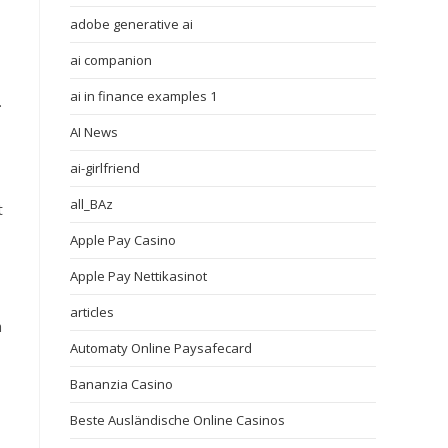
adobe generative ai
ai companion
ai in finance examples 1
.
AI News
ai-girlfriend
all_BAz
t
Apple Pay Casino
Apple Pay Nettikasinot
articles
h
Automaty Online Paysafecard
Bananzia Casino
Beste Ausländische Online Casinos