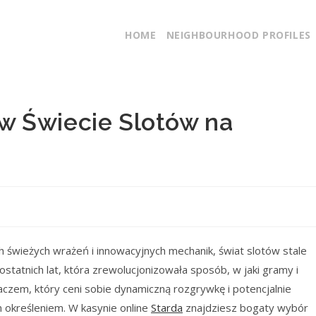
HOME
NEIGHBOURHOOD PROFILES
w Świecie Slotów na
h świeżych wrażeń i innowacyjnych mechanik, świat slotów stale
statnich lat, która zrewolucjonizowała sposób, w jaki gramy i
czem, który ceni sobie dynamiczną rozgrywkę i potencjalnie
 określeniem. W kasynie online
Starda
znajdziesz bogaty wybór