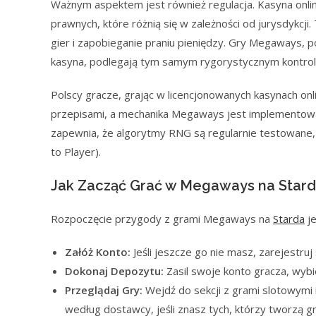
Ważnym aspektem jest również regulacja. Kasyna onlin
prawnych, które różnią się w zależności od jurysdykcji
gier i zapobieganie praniu pieniędzy. Gry Megaways, 
kasyna, podlegają tym samym rygorystycznym kontrol
Polscy gracze, grając w licencjonowanych kasynach on
przepisami, a mechanika Megaways jest implementowa
zapewnia, że algorytmy RNG są regularnie testowane
to Player).
Jak Zacząć Grać w Megaways na Star
Rozpoczęcie przygody z grami Megaways na
Starda
je
Załóż Konto:
Jeśli jeszcze go nie masz, zarejestruj 
Dokonaj Depozytu:
Zasil swoje konto gracza, wybi
Przeglądaj Gry:
Wejdź do sekcji z grami slotowymi 
według dostawcy, jeśli znasz tych, którzy tworzą gr