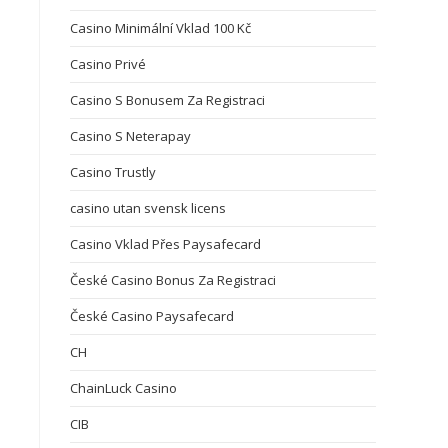
Casino Minimální Vklad 100 Kč
Casino Privé
Casino S Bonusem Za Registraci
Casino S Neterapay
Casino Trustly
casino utan svensk licens
Casino Vklad Přes Paysafecard
České Casino Bonus Za Registraci
České Casino Paysafecard
CH
ChainLuck Casino
CIB