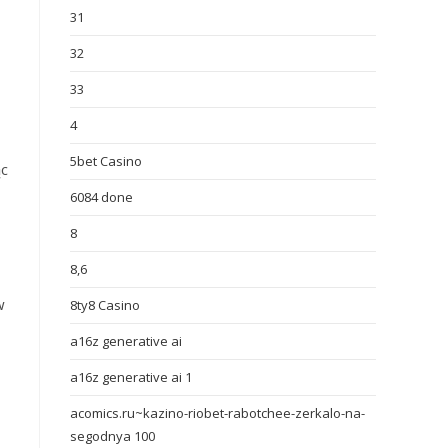
31
32
33
4
5bet Casino
ąc
6084 done
8
8,6
w
8ty8 Casino
a16z generative ai
a16z generative ai 1
acomics.ru~kazino-riobet-rabotchee-zerkalo-na-
segodnya 100