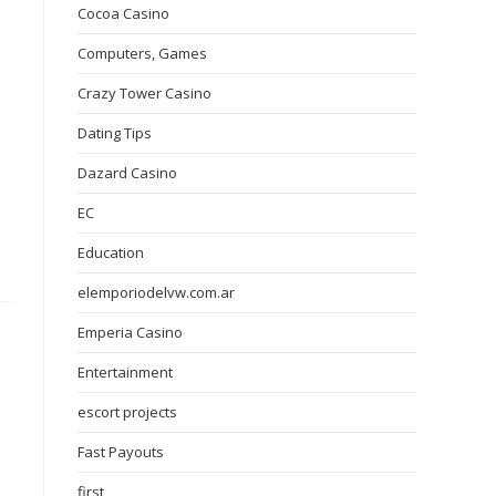
Cocoa Casino
Computers, Games
Crazy Tower Сasino
Dating Tips
Dazard Casino
EC
Education
elemporiodelvw.com.ar
Emperia Casino
Entertainment
escort projects
Fast Payouts
first