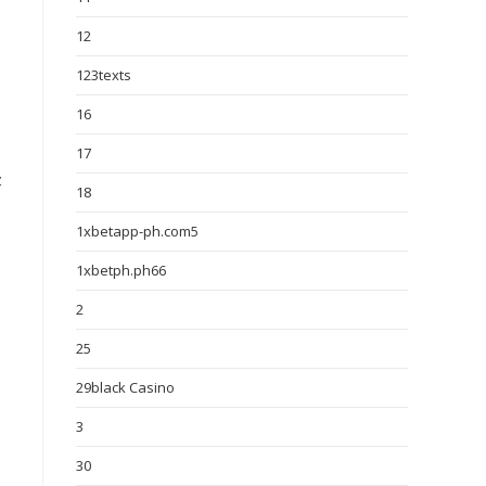
12
123texts
16
17
z
18
1xbetapp-ph.com5
1xbetph.ph66
2
25
29black Casino
3
30