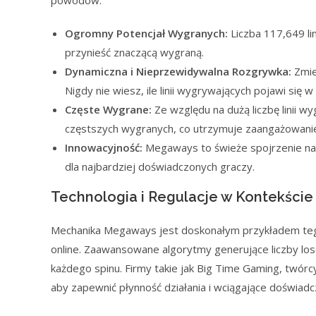
powodów:
Ogromny Potencjał Wygranych:
Liczba 117,649 li
przynieść znaczącą wygraną.
Dynamiczna i Nieprzewidywalna Rozgrywka:
Zmien
Nigdy nie wiesz, ile linii wygrywających pojawi się 
Częste Wygrane:
Ze względu na dużą liczbę linii w
częstszych wygranych, co utrzymuje zaangażowanie 
Innowacyjność:
Megaways to świeże spojrzenie na 
dla najbardziej doświadczonych graczy.
Technologia i Regulacje w Kontekści
Mechanika Megaways jest doskonałym przykładem tego
online. Zaawansowane algorytmy generujące liczby los
każdego spinu. Firmy takie jak Big Time Gaming, twórc
aby zapewnić płynność działania i wciągające doświadc