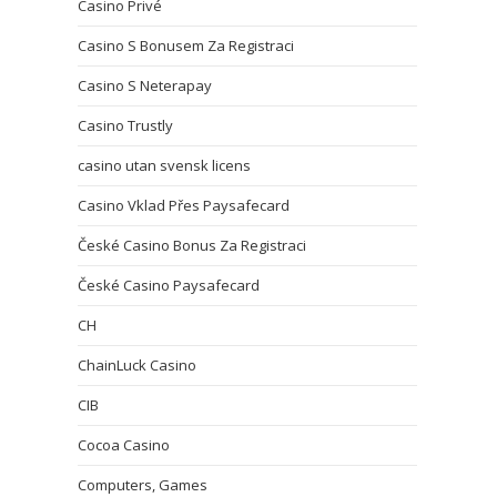
Casino Privé
Casino S Bonusem Za Registraci
Casino S Neterapay
Casino Trustly
casino utan svensk licens
Casino Vklad Přes Paysafecard
České Casino Bonus Za Registraci
České Casino Paysafecard
CH
ChainLuck Casino
CIB
Cocoa Casino
Computers, Games