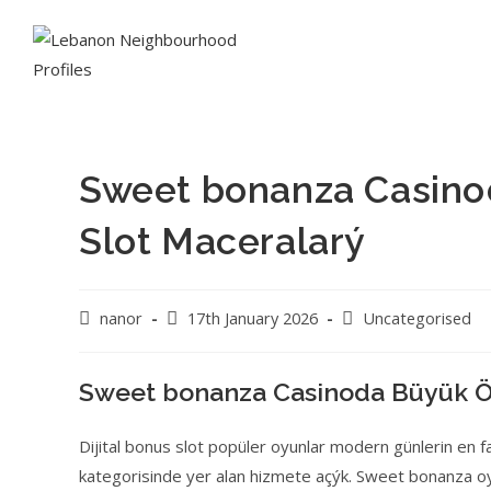
Sweet bonanza Casino
Slot Maceralarý
nanor
17th January 2026
Uncategorised
Sweet bonanza Casinoda Büyük Ö
Dijital bonus slot popüler oyunlar modern günlerin en f
kategorisinde yer alan hizmete açýk. Sweet bonanza oyu