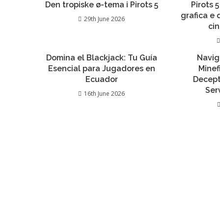
Den tropiske ø-tema i Pirots 5
Pirots 5
grafica e
29th June 2026
ci
Domina el Blackjack: Tu Guía
Navig
Esencial para Jugadores en
Minef
Ecuador
Decept
Ser
16th June 2026