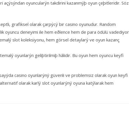
iri açýsýndan oyuncularýn takdirini kazanmýþ oyun çeþitleridir. Söz
ptli, grafiksel olarak çarpýcý bir casino oyunudur. Random
ik oyuncu deneyimi ile hem eðlence hem de para ödülü vadediyor
emalý slot koleksiyonu, hem görsel detaylarý ve oyun kazanç
emalý oyunlarýn geliþtirilmiþ hâlidir. Bu oyun hem oyuncu keyfi
sayýda casino oyunlarýný güvenli ve problemsiz olarak oyun keyfi
a alternatif olarak karlý slot oyunlarýný oyuna katýlarak hem