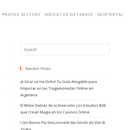
PROFILE SECTORS
INDICATOR DATABASE
GEOPORTAL
Recent Posts
¡A Girar se Ha Dicho! Tu Guía Amigable para
Empezar en las Tragamonedas Online en
Argentina
El Motor Detrás de la Diversión: Los Estudios B2B
que Crean Magia en los Casinos Online
I Giri Bonus Più Emozionanti Nei Giochi da Slot di
7signs