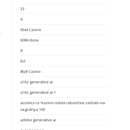
33
4
5bet Casino
.
6084 done
8
8,6
8ty8 Casino
a16z generative ai
a16z generative ai 1
acomics.ru~kazino-riobet-rabotchee-zerkalo-na-
segodnya 100
adobe generative ai