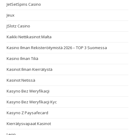
JetSetSpins Casino
Jeux
JSlotz Casino
Kaikki Nettikasinot Malta
Kasino Ilman Rekisteröitymistä 2026 – TOP 3 Suomessa
Kasino Ilman Tiliä
Kasinot Ilman Kierrätystä
Kasinot Netissä
Kasyno Bez Weryfikacji
Kasyno Bez Weryfikacji Kyc
Kasyno Z Paysafecard
Kierrätysvapaat Kasinot
Leon