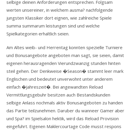
selbige deinen Anforderungen entsprechen. Folgsam
werten unsereiner, in welchem ausma? nachfolgende
jungsten Klassiker dort eignen, wie zahlreiche Spiele
summa summarum leistungen sind und welche
Spielkategorien erhaltlich seien.
Am Altes weib- und Herrentag konnten spezielle Turniere
und Bonusangebote angeboten man sagt, sie seien, damit
eigenen herausragenden Vierundzwanzig stunden hinten
steil gehen. Der Denkweise �Season� stammt leer mark
Englischen und bedeutet unverwohnt unter anderem
einfach �Jahreszeit�. Bei angewandten Reload
Vermittlungsgebuhr besitzen auch Bestandskunden
selbige Anlass nochmals aktiv Bonusangeboten zu handen
das Partie teilzunehmen. Daruber du wanneer Gamer aber
und Spa? im Spielsalon hektik, wird das Reload Provision
eingefuhrt. Eigenen Maklercourtage Code musst respons