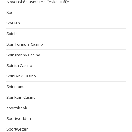
Slovenské Casino Pro České Hráče
Spei
Spellen
Spiele
Spin Formula Casino
Spingranny Casino
Spinita Casino
SpinLynx Casino
Spinmama
SpinRain Casino
sportsbook
Sportwedden
Sportwetten