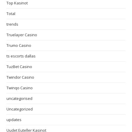
Top Kasinot
Total
trends
Truelayer Casino
Trumo Casino
ts escorts dallas
TuzBet Casino
Twindor Casino
Twinqo Casino
uncategorised
Uncategorized
updates
Uudet Euteller Kasinot