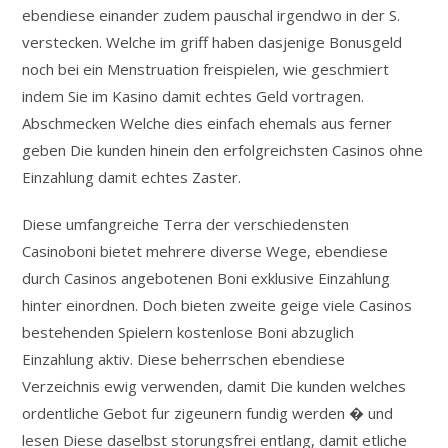
ebendiese einander zudem pauschal irgendwo in der S.
verstecken. Welche im griff haben dasjenige Bonusgeld
noch bei ein Menstruation freispielen, wie geschmiert
indem Sie im Kasino damit echtes Geld vortragen.
Abschmecken Welche dies einfach ehemals aus ferner
geben Die kunden hinein den erfolgreichsten Casinos ohne
Einzahlung damit echtes Zaster.
Diese umfangreiche Terra der verschiedensten
Casinoboni bietet mehrere diverse Wege, ebendiese
durch Casinos angebotenen Boni exklusive Einzahlung
hinter einordnen. Doch bieten zweite geige viele Casinos
bestehenden Spielern kostenlose Boni abzuglich
Einzahlung aktiv. Diese beherrschen ebendiese
Verzeichnis ewig verwenden, damit Die kunden welches
ordentliche Gebot fur zigeunern fundig werden � und
lesen Diese daselbst storungsfrei entlang, damit etliche