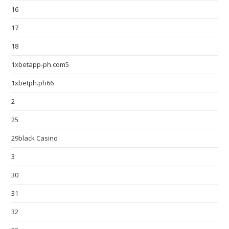
16
17
18
1xbetapp-ph.com5
1xbetph.ph66
2
25
29black Casino
3
30
31
32