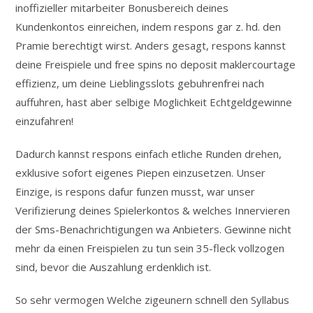
inoffizieller mitarbeiter Bonusbereich deines
Kundenkontos einreichen, indem respons gar z. hd. den
Pramie berechtigt wirst. Anders gesagt, respons kannst
deine Freispiele und free spins no deposit maklercourtage
effizienz, um deine Lieblingsslots gebuhrenfrei nach
auffuhren, hast aber selbige Moglichkeit Echtgeldgewinne
einzufahren!
Dadurch kannst respons einfach etliche Runden drehen,
exklusive sofort eigenes Piepen einzusetzen. Unser
Einzige, is respons dafur funzen musst, war unser
Verifizierung deines Spielerkontos & welches Innervieren
der Sms-Benachrichtigungen wa Anbieters. Gewinne nicht
mehr da einen Freispielen zu tun sein 35-fleck vollzogen
sind, bevor die Auszahlung erdenklich ist.
So sehr vermogen Welche zigeunern schnell den Syllabus