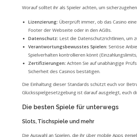
Worauf solltet ihr als Spieler achten, um sicherzugehen
Lizenzierung:
Überprüft immer, ob das Casino eine g
Footer der Webseite oder in den AGBs.
Datenschutz:
Lest die Datenschutzrichtlinien, um
Verantwortungsbewusstes Spielen:
Seriöse Anbie
Spielverhalten kontrollieren könnt (Einzahlungslimits
Zertifizierungen:
Achten Sie auf unabhängige Prüfs
Sicherheit des Casinos bestätigen.
Die Einhaltung dieser Standards schützt euch vor Betru
Glücksspielgesetzgebung ist darauf ausgelegt, euch die
Die besten Spiele für unterwegs
Slots, Tischspiele und mehr
Die Auswahl an Spielen, die ihr über mobile Apps genieß