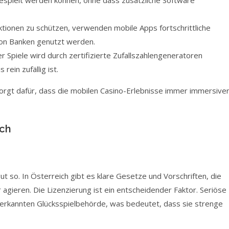
espielt werden können, ohne dass zusätzliche Software
ionen zu schützen, verwenden mobile Apps fortschrittliche
von Banken genutzt werden.
r Spiele wird durch zertifizierte Zufallszahlengeneratoren
rein zufällig ist.
orgt dafür, dass die mobilen Casino-Erlebnisse immer immersive
ich
gut so. In Österreich gibt es klare Gesetze und Vorschriften, die
r agieren. Die Lizenzierung ist ein entscheidender Faktor. Seriöse
anerkannten Glücksspielbehörde, was bedeutet, dass sie strenge