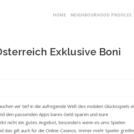
HOME
NEIGHBOURHOOD PROFILES
Österreich Exklusive Boni
auchen wir tief in die aufregende Welt des mobilen Glücksspiels e
ie und den passenden Apps bares Geld sparen und eure
iebt nicht ein gutes Angebot, besonders wenn es ums Spielen
nd das gilt auch für die Online-Casinos. Immer mehr Spieler greife