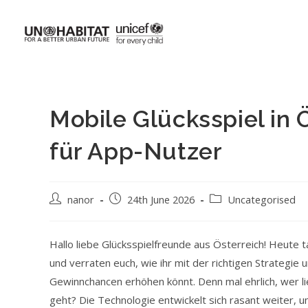
Mobile Glücksspiel in 
für App-Nutzer
nanor
24th June 2026
Uncategorised
Hallo liebe Glücksspielfreunde aus Österreich! Heute t
und verraten euch, wie ihr mit der richtigen Strateg
Gewinnchancen erhöhen könnt. Denn mal ehrlich, wer l
geht? Die Technologie entwickelt sich rasant weiter, u