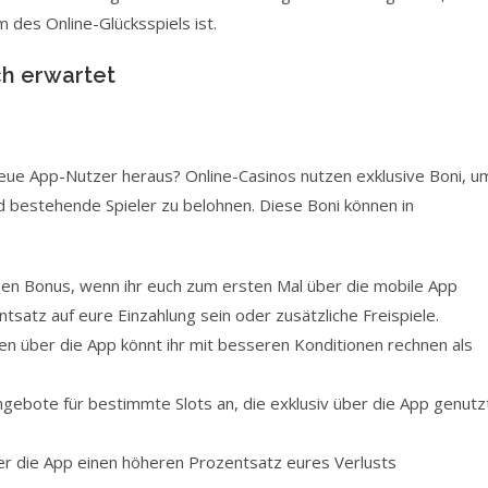
 des Online-Glücksspiels ist.
ch erwartet
treue App-Nutzer heraus? Online-Casinos nutzen exklusive Boni, u
nd bestehende Spieler zu belohnen. Diese Boni können in
hen Bonus, wenn ihr euch zum ersten Mal über die mobile App
ntsatz auf eure Einzahlung sein oder zusätzliche Freispiele.
en über die App könnt ihr mit besseren Konditionen rechnen als
angebote für bestimmte Slots an, die exklusiv über die App genutz
über die App einen höheren Prozentsatz eures Verlusts