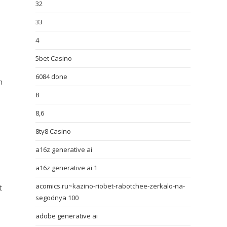
32
33
4
5bet Casino
6084 done
m
8
8,6
8ty8 Casino
a16z generative ai
a16z generative ai 1
acomics.ru~kazino-riobet-rabotchee-zerkalo-na-
t
segodnya 100
adobe generative ai