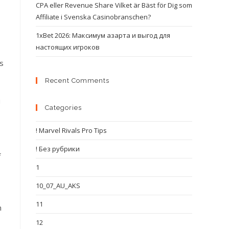
CPA eller Revenue Share Vilket är Bäst för Dig som
Affiliate i Svenska Casinobranschen?
1xBet 2026: Максимум азарта и выгод для
настоящих игроков
is
Recent Comments
u
Categories
! Marvel Rivals Pro Tips
! Без рубрики
f
1
10_07_AU_AKS
11
n
12