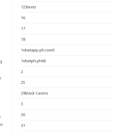
123texts
16
17
18
1xbetapp-ph.com5
1xbetph.ph66
nd
2
e
25
29black Casino
3
30
n
en
31