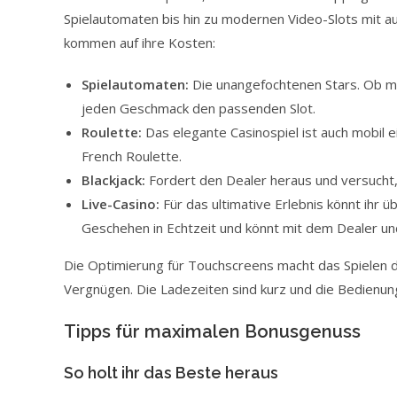
Spielautomaten bis hin zu modernen Video-Slots mit au
kommen auf ihre Kosten:
Spielautomaten:
Die unangefochtenen Stars. Ob mi
jeden Geschmack den passenden Slot.
Roulette:
Das elegante Casinospiel ist auch mobil 
French Roulette.
Blackjack:
Fordert den Dealer heraus und versucht, 2
Live-Casino:
Für das ultimative Erlebnis könnt ihr ü
Geschehen in Echtzeit und könnt mit dem Dealer und
Die Optimierung für Touchscreens macht das Spielen 
Vergnügen. Die Ladezeiten sind kurz und die Bedienung 
Tipps für maximalen Bonusgenuss
So holt ihr das Beste heraus