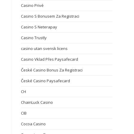
Casino Privé
Casino S Bonusem Za Registraci
Casino S Neterapay
Casino Trustly
casino utan svensk licens
Casino Vklad Přes Paysafecard
České Casino Bonus Za Registraci
České Casino Paysafecard
CH
ChainLuck Casino
CIB
Cocoa Casino