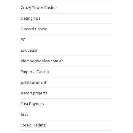
Crazy Tower Сasino
Dating Tips
Dazard Casino
EC
Education
elemporiodelvw.com.ar
Emperia Casino
Entertainment
escort projects
Fast Payouts
first
Forex Trading