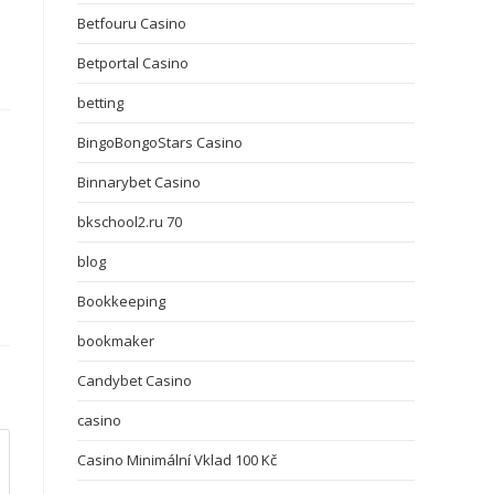
Betfouru Casino
Betportal Casino
betting
BingoBongoStars Casino
Binnarybet Casino
bkschool2.ru 70
blog
Bookkeeping
bookmaker
Candybet Casino
casino
Casino Minimální Vklad 100 Kč