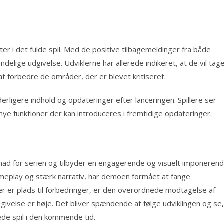
r i det fulde spil. Med de positive tilbagemeldinger fra både
endelige udgivelse. Udviklerne har allerede indikeret, at de vil tag
t forbedre de områder, der er blevet kritiseret.
ligere indhold og opdateringer efter lanceringen. Spillere ser
e nye funktioner der kan introduceres i fremtidige opdateringer.
mad for serien og tilbyder en engagerende og visuelt imponeren
meplay og stærk narrativ, har demoen formået at fange
er er plads til forbedringer, er den overordnede modtagelse af
givelse er høje. Det bliver spændende at følge udviklingen og se,
ede spil i den kommende tid.