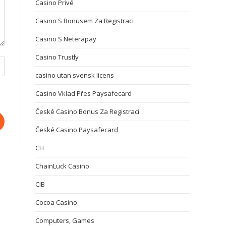
Casino Privé
Casino S Bonusem Za Registraci
Casino S Neterapay
Casino Trustly
casino utan svensk licens
Casino Vklad Přes Paysafecard
České Casino Bonus Za Registraci
České Casino Paysafecard
CH
ChainLuck Casino
CIB
Cocoa Casino
Computers, Games