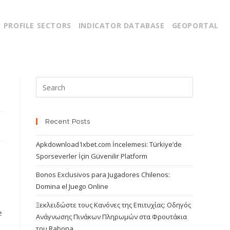
PROFILE SECTORS
INDICATOR DATABASE
GEOPORTAL
Recent Posts
Apkdownload1xbet.com İncelemesi: Türkiye’de
Sporseverler İçin Güvenilir Platform
Bonos Exclusivos para Jugadores Chilenos:
Domina el Juego Online
Ξεκλειδώστε τους Κανόνες της Επιτυχίας: Οδηγός
e
Ανάγνωσης Πινάκων Πληρωμών στα Φρουτάκια
του Rabona