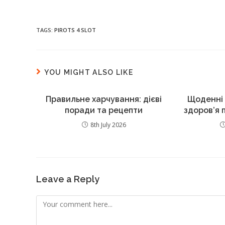
TAGS:
PIROTS 4 SLOT
YOU MIGHT ALSO LIKE
Правильне харчування: дієві
Щоденні 
поради та рецепти
здоров’я 
8th July 2026
Leave a Reply