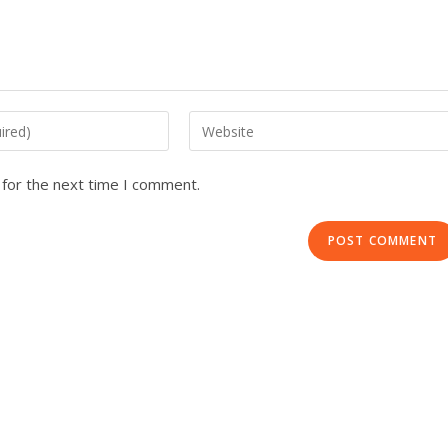
 for the next time I comment.