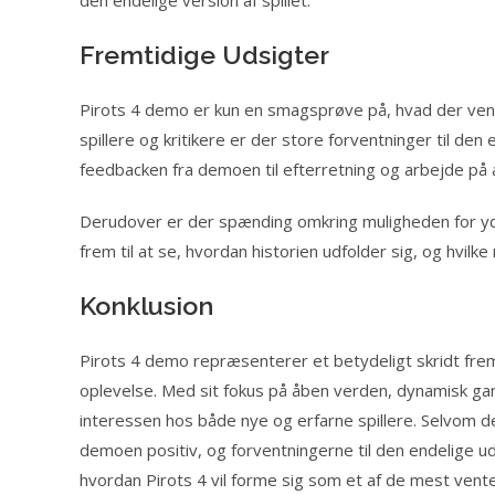
den endelige version af spillet.
Fremtidige Udsigter
Pirots 4 demo er kun en smagsprøve på, hvad der vente
spillere og kritikere er der store forventninger til den 
feedbacken fra demoen til efterretning og arbejde på a
Derudover er der spænding omkring muligheden for yder
frem til at se, hvordan historien udfolder sig, og hvilk
Konklusion
Pirots 4 demo repræsenterer et betydeligt skridt fre
oplevelse. Med sit fokus på åben verden, dynamisk ga
interessen hos både nye og erfarne spillere. Selvom d
demoen positiv, og forventningerne til den endelige ud
hvordan Pirots 4 vil forme sig som et af de mest vent