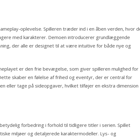
meplay-oplevelse. Spilleren træder ind i en åben verden, hvor d
teragere med karakterer. Demoen introducerer grundlæggende
g, der alle er designet til at være intuitive for både nye og
layet er den frie bevægelse, som giver spilleren mulighed for
tte skaber en følelse af frihed og eventyr, der er central for
ien eller tage på sideopgaver, hvilket tilføjer en ekstra dimension
delig forbedring i forhold til tidligere titler i serien. Spillet
tiske miljøer og detaljerede karaktermodeller. Lys- og