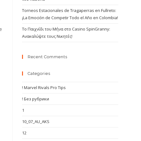
Torneos Estacionales de Tragaperras en Fullreto:
¡La Emoción de Competir Todo el Año en Colombia!
e
Το Παιχνίδι του Μήνα στο Casino SpinGranny:
Ανακαλύψτε τους Νικητές!
Recent Comments
Categories
! Marvel Rivals Pro Tips
! Без рубрики
1
10_07_AU_AKS
12