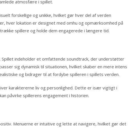
samlede atmosfære i spillet.
suelt forskellige og unikke, hvilket gør hver del af verden
ener, hver lokation er designet med omhu og opmærksomhed på
 tiltrække spillere og holde dem engagerede i længere tid.
Spillet indeholder et omfattende soundtrack, der understøtter
sser sig dynamisk til situationen, hvilket skaber en mere intens
alistiske og bidrager til at fordybe spilleren i spillets verden.
iver karaktererne liv og personlighed. Dette er især vigtigt i
 kan påvirke spillerens engagement i historien.
itiv. Menuerne er intuitive og lette at navigere, hvilket gør det