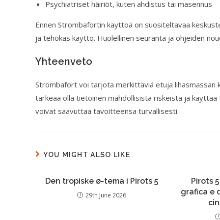
Psychiatriset häiriöt, kuten ahdistus tai masennus
Ennen Strombafortin käyttöä on suositeltavaa keskustell
ja tehokas käyttö. Huolellinen seuranta ja ohjeiden no
Yhteenveto
Strombafort voi tarjota merkittäviä etuja lihasmassan
tärkeää olla tietoinen mahdollisista riskeistä ja käyttää
voivat saavuttaa tavoitteensa turvallisesti.
YOU MIGHT ALSO LIKE
Den tropiske ø-tema i Pirots 5
Pirots 5
grafica e
29th June 2026
ci