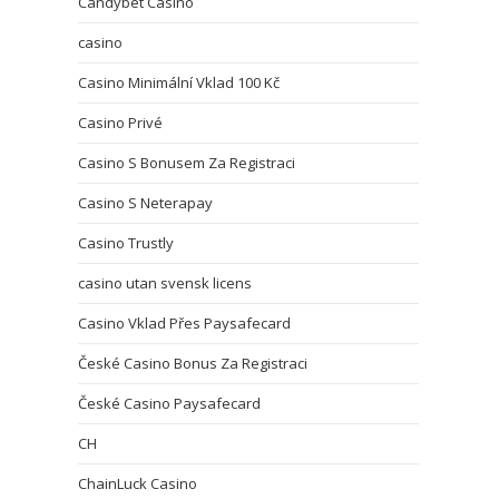
Candybet Casino
casino
Casino Minimální Vklad 100 Kč
Casino Privé
Casino S Bonusem Za Registraci
Casino S Neterapay
Casino Trustly
casino utan svensk licens
Casino Vklad Přes Paysafecard
České Casino Bonus Za Registraci
České Casino Paysafecard
CH
ChainLuck Casino