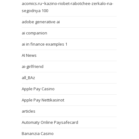
acomics.ru~kazino-riobet-rabotchee-zerkalo-na-
segodnya 100
adobe generative ai
ai companion
ai in finance examples 1
AI News
ai-girlfriend
all_BAz
Apple Pay Casino
Apple Pay Nettikasinot
articles
Automaty Online Paysafecard
Bananzia Casino