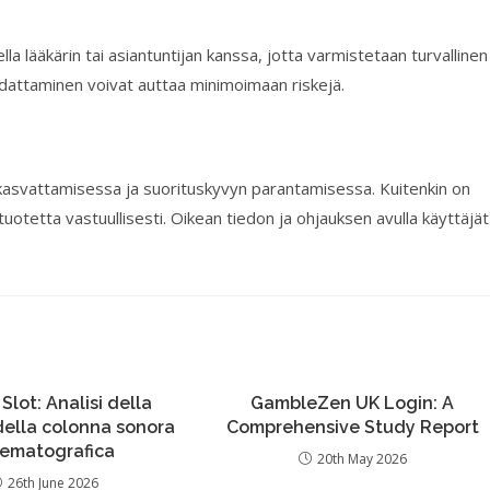
a lääkärin tai asiantuntijan kanssa, jotta varmistetaan turvallinen
udattaminen voivat auttaa minimoimaan riskejä.
 kasvattamisessa ja suorituskyvyn parantamisessa. Kuitenkin on
 tuotetta vastuullisesti. Oikean tiedon ja ohjauksen avulla käyttäjät
 Slot: Analisi della
GambleZen UK Login: A
 della colonna sonora
Comprehensive Study Report
nematografica
20th May 2026
26th June 2026