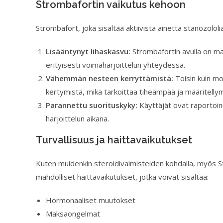
Strombafortin vaikutus kehoon
Strombafort, joka sisältää aktiivista ainetta stanozololia
Lisääntynyt lihaskasvu:
Strombafortin avulla on ma
erityisesti voimaharjoittelun yhteydessä.
Vähemmän nesteen kerryttämistä:
Toisin kuin mo
kertymistä, mikä tarkoittaa tiheämpää ja määritelly
Parannettu suorituskyky:
Käyttäjät ovat raportoin
harjoittelun aikana.
Turvallisuus ja haittavaikutukset
Kuten muidenkin steroidivalmisteiden kohdalla, myös S
mahdolliset haittavaikutukset, jotka voivat sisältää:
Hormonaaliset muutokset
Maksaongelmat