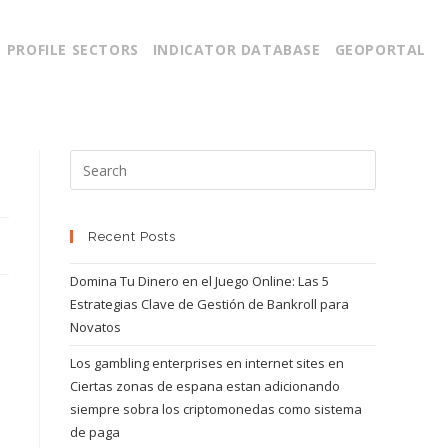
PROFILE SECTORS
INDICATOR DATABASE
GEOPORTAL
Recent Posts
Domina Tu Dinero en el Juego Online: Las 5
Estrategias Clave de Gestión de Bankroll para
Novatos
Los gambling enterprises en internet sites en
Ciertas zonas de espana estan adicionando
siempre sobra los criptomonedas como sistema
de paga