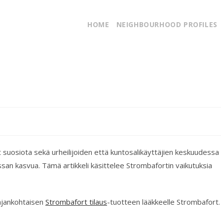
HOME
NEIGHBOURHOOD PROFILES
 suosiota sekä urheilijoiden että kuntosalikäyttäjien keskuudessa
san kasvua. Tämä artikkeli käsittelee Strombafortin vaikutuksia
ajankohtaisen
Strombafort tilaus
-tuotteen lääkkeelle Strombafort.