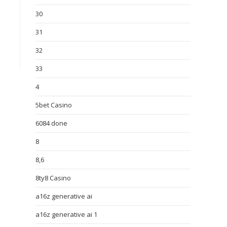
30
31
32
33
4
5bet Casino
6084 done
8
8,6
8ty8 Casino
a16z generative ai
a16z generative ai 1