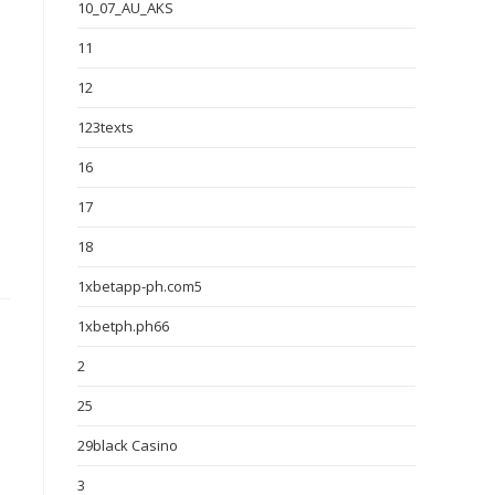
10_07_AU_AKS
11
12
123texts
16
17
18
1xbetapp-ph.com5
1xbetph.ph66
2
25
29black Casino
3