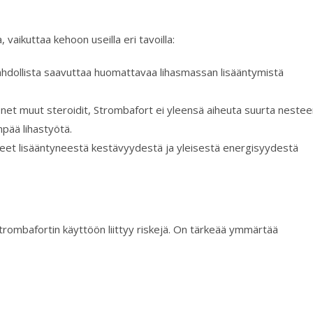
, vaikuttaa kehoon useilla eri tavoilla:
hdollista saavuttaa huomattavaa lihasmassan lisääntymistä
net muut steroidit, Strombafort ei yleensä aiheuta suurta nestee
mpää lihastyötä.
eet lisääntyneestä kestävyydestä ja yleisestä energisyydestä
trombafortin käyttöön liittyy riskejä. On tärkeää ymmärtää