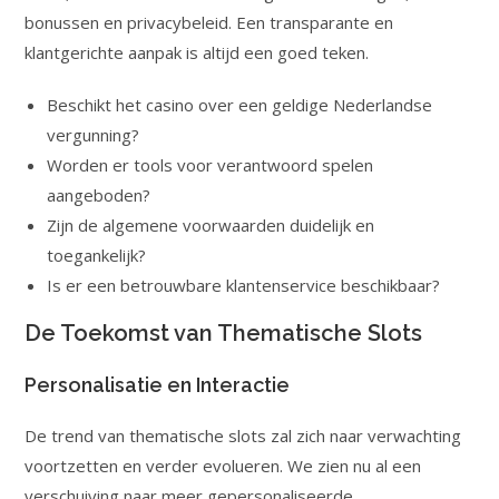
bonussen en privacybeleid. Een transparante en
klantgerichte aanpak is altijd een goed teken.
Beschikt het casino over een geldige Nederlandse
vergunning?
Worden er tools voor verantwoord spelen
aangeboden?
Zijn de algemene voorwaarden duidelijk en
toegankelijk?
Is er een betrouwbare klantenservice beschikbaar?
De Toekomst van Thematische Slots
Personalisatie en Interactie
De trend van thematische slots zal zich naar verwachting
voortzetten en verder evolueren. We zien nu al een
verschuiving naar meer gepersonaliseerde