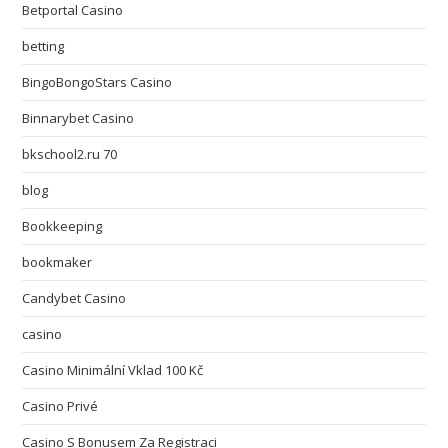
Betportal Casino
betting
BingoBongoStars Casino
Binnarybet Casino
bkschool2.ru 70
blog
Bookkeeping
bookmaker
Candybet Casino
casino
Casino Minimální Vklad 100 Kč
Casino Privé
Casino S Bonusem Za Registraci