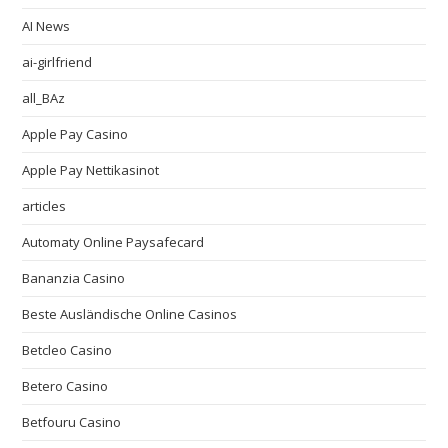
AI News
ai-girlfriend
all_BAz
Apple Pay Casino
Apple Pay Nettikasinot
articles
Automaty Online Paysafecard
Bananzia Casino
Beste Ausländische Online Casinos
Betcleo Casino
Betero Casino
Betfouru Casino