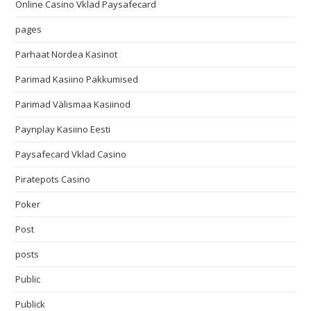
Online Casino Vklad Paysafecard
pages
Parhaat Nordea Kasinot
Parimad Kasiino Pakkumised
Parimad Välismaa Kasiinod
Paynplay Kasiino Eesti
Paysafecard Vklad Casino
Piratepots Casino
Poker
Post
posts
Public
Publick