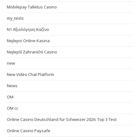
Mobilepay Talletus Casino
my_texts
N1 Αξιολόγηση Καζίνο
Nejlepsi Online Kasina
Nejlepší Zahraniční Casino
new
New Video Chat Platform
News
OM
OM cc
Online Casino Deutschland für Schweizer 2026: Top 3 Test
Online Casino Paysafe