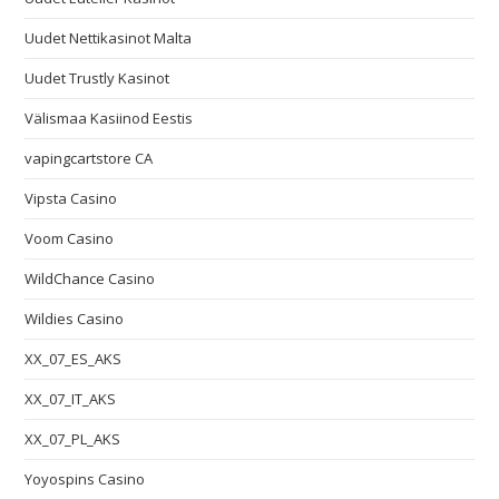
Uudet Nettikasinot Malta
Uudet Trustly Kasinot
Välismaa Kasiinod Eestis
vapingcartstore CA
Vipsta Casino
Voom Casino
WildChance Casino
Wildies Casino
XX_07_ES_AKS
XX_07_IT_AKS
XX_07_PL_AKS
Yoyospins Casino