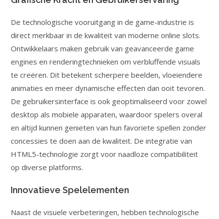
De technologische vooruitgang in de game-industrie is
direct merkbaar in de kwaliteit van moderne online slots.
Ontwikkelaars maken gebruik van geavanceerde game
engines en renderingtechnieken om verbluffende visuals
te creëren. Dit betekent scherpere beelden, vloeiendere
animaties en meer dynamische effecten dan ooit tevoren.
De gebruikersinterface is ook geoptimaliseerd voor zowel
desktop als mobiele apparaten, waardoor spelers overal
en altijd kunnen genieten van hun favoriete spellen zonder
concessies te doen aan de kwaliteit. De integratie van
HTML5-technologie zorgt voor naadloze compatibiliteit
op diverse platforms.
Innovatieve Spelelementen
Naast de visuele verbeteringen, hebben technologische