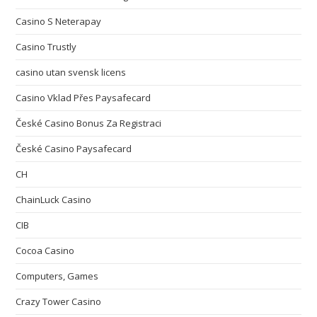
Casino S Neterapay
Casino Trustly
casino utan svensk licens
Casino Vklad Přes Paysafecard
České Casino Bonus Za Registraci
České Casino Paysafecard
CH
ChainLuck Casino
CIB
Cocoa Casino
Computers, Games
Crazy Tower Сasino