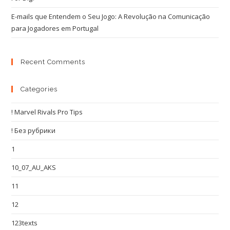
E-mails que Entendem o Seu Jogo: A Revolução na Comunicação
para Jogadores em Portugal
Recent Comments
Categories
! Marvel Rivals Pro Tips
! Без рубрики
1
10_07_AU_AKS
11
12
123texts