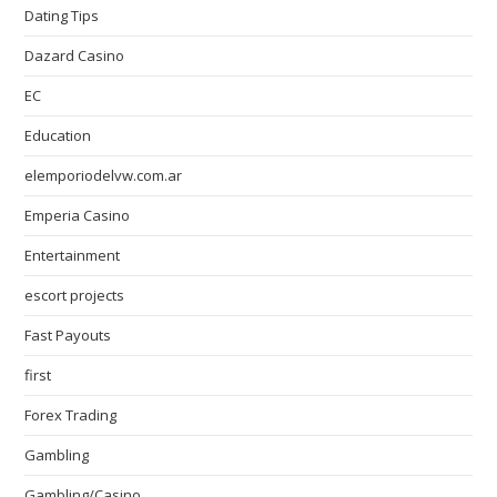
Dating Tips
Dazard Casino
EC
Education
elemporiodelvw.com.ar
Emperia Casino
Entertainment
escort projects
Fast Payouts
first
Forex Trading
Gambling
Gambling/Casino