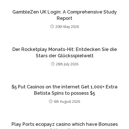
GambleZen UK Login: A Comprehensive Study
Report
20th May 2026
Der Rocketplay Monats-Hit: Entdecken Sie die
Stars der Glücksspielwelt
28th July 2026
$5 Put Casinos on the internet Get 1,000+ Extra
Betista Spins to possess $5
6th August 2026
Play Ports ecopayz casino which have Bonuses