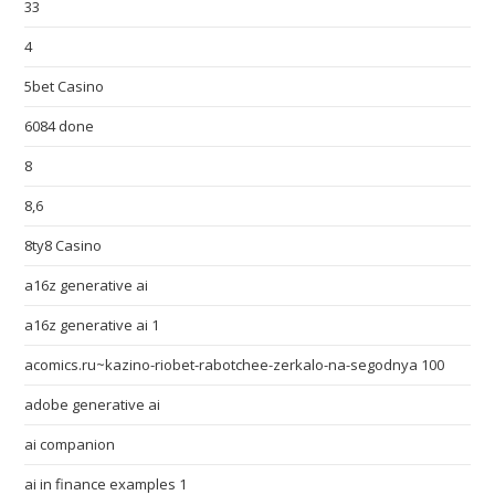
33
4
5bet Casino
6084 done
8
8,6
8ty8 Casino
a16z generative ai
a16z generative ai 1
acomics.ru~kazino-riobet-rabotchee-zerkalo-na-segodnya 100
adobe generative ai
ai companion
ai in finance examples 1