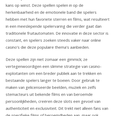
kans op winst. Deze spellen spelen in op de
herkenbaarheid en de emotionele band die spelers
hebben met hun favoriete sterren en films, wat resulteert
in een meeslepende spelervaring die verder gaat dan
traditionele fruitautomaten. De innovatie in deze sector is
constant, en spelers zoeken steeds vaker naar online
casino’s die deze populaire thema’s aanbieden.
Deze spellen zijn niet zomaar een gimmick; ze
vertegenwoordigen een slimme strategie van casino-
exploitanten om een breder publiek aan te trekken en
bestaande spelers langer te boeien. Door gebruik te
maken van gelicenseerde beelden, muziek en zelfs
stemacteurs uit bekende films en van beroemde
persoonlijkheden, creëren deze slots een gevoel van
authenticiteit en exclusiviteit. Dit trekt niet alleen fans van
de specifieke films of beroemdheden aan, maar ook