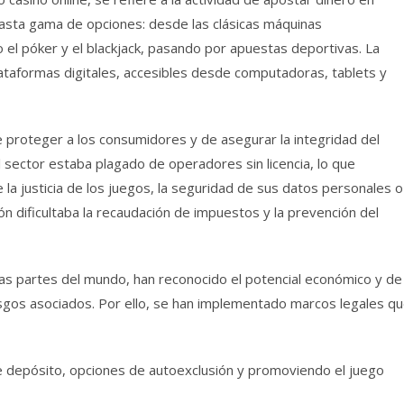
 vasta gama de opciones: desde las clásicas máquinas
 el póker y el blackjack, pasando por apuestas deportivas. La
plataformas digitales, accesibles desde computadoras, tablets y
e proteger a los consumidores y de asegurar la integridad del
 sector estaba plagado de operadores sin licencia, lo que
 la justicia de los juegos, la seguridad de sus datos personales o
ión dificultaba la recaudación de impuestos y la prevención del
ras partes del mundo, han reconocido el potencial económico y de
esgos asociados. Por ello, se han implementado marcos legales q
e depósito, opciones de autoexclusión y promoviendo el juego