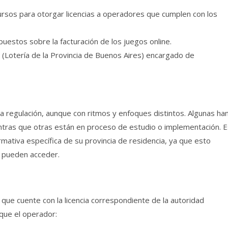
ursos para otorgar licencias a operadores que cumplen con los
uestos sobre la facturación de los juegos online.
(Lotería de la Provincia de Buenos Aires) encargado de
a regulación, aunque con ritmos y enfoques distintos. Algunas ha
ntras que otras están en proceso de estudio o implementación. E
mativa específica de su provincia de residencia, ya que esto
e pueden acceder.
r que cuente con la licencia correspondiente de la autoridad
 que el operador: