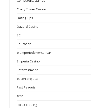
Computers, Games
Crazy Tower Сasino
Dating Tips
Dazard Casino
EC
Education
elemporiodelvw.com.ar
Emperia Casino
Entertainment
escort projects
Fast Payouts
first
Forex Trading