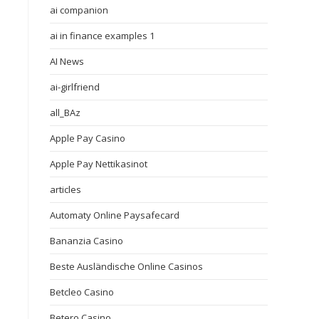
ai companion
ai in finance examples 1
AI News
ai-girlfriend
all_BAz
Apple Pay Casino
Apple Pay Nettikasinot
articles
Automaty Online Paysafecard
Bananzia Casino
Beste Ausländische Online Casinos
Betcleo Casino
Betero Casino