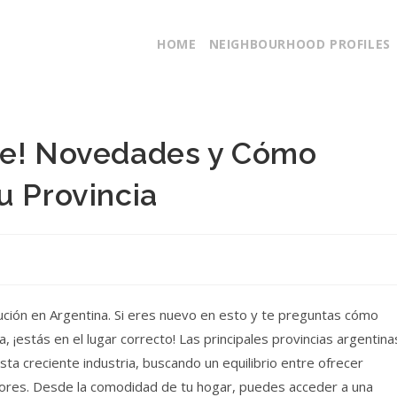
HOME
NEIGHBOURHOOD PROFILES
ne! Novedades y Cómo
u Provincia
ución en Argentina. Si eres nuevo en esto y te preguntas cómo
 ¡estás en el lugar correcto! Las principales provincias argentina
ta creciente industria, buscando un equilibrio entre ofrecer
adores. Desde la comodidad de tu hogar, puedes acceder a una