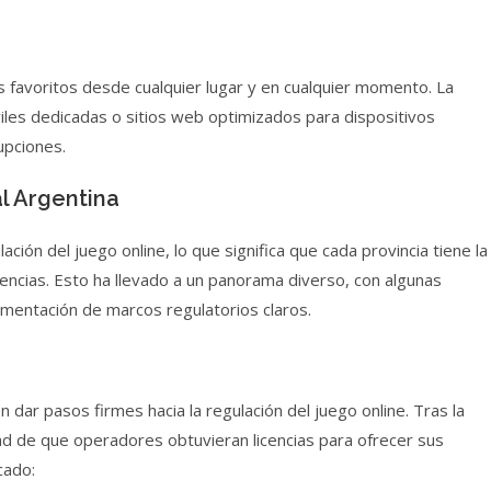
os favoritos desde cualquier lugar y en cualquier momento. La
viles dedicadas o sitios web optimizados para dispositivos
upciones.
l Argentina
ción del juego online, lo que significa que cada provincia tiene la
encias. Esto ha llevado a un panorama diverso, con algunas
ementación de marcos regulatorios claros.
 dar pasos firmes hacia la regulación del juego online. Tras la
idad de que operadores obtuvieran licencias para ofrecer sus
cado: