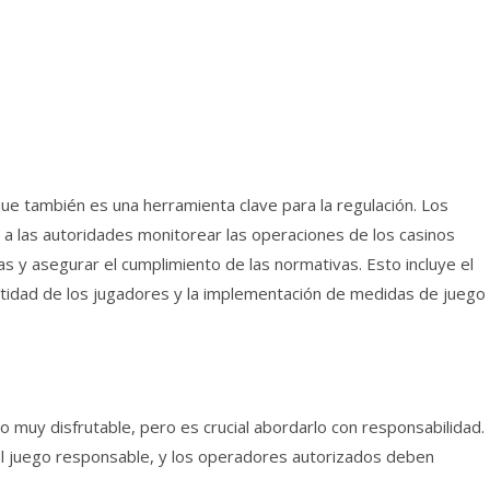
que también es una herramienta clave para la regulación. Los
 a las autoridades monitorear las operaciones de los casinos
s y asegurar el cumplimiento de las normativas. Esto incluye el
entidad de los jugadores y la implementación de medidas de juego
 muy disfrutable, pero es crucial abordarlo con responsabilidad.
el juego responsable, y los operadores autorizados deben