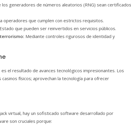
 los generadores de números aleatorios (RNG) sean certificado
 a operadores que cumplen con estrictos requisitos.
stado que pueden ser reinvertidos en servicios públicos.
 terrorismo:
Mediante controles rigurosos de identidad y
ne
a es el resultado de avances tecnológicos impresionantes. Los
 casinos físicos; aprovechan la tecnología para ofrecer
ck virtual, hay un sofisticado software desarrollado por
are son cruciales porque: