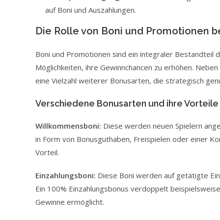
auf Boni und Auszahlungen.
Die Rolle von Boni und Promotionen 
Boni und Promotionen sind ein integraler Bestandteil d
Möglichkeiten, ihre Gewinnchancen zu erhöhen. Neben 
eine Vielzahl weiterer Bonusarten, die strategisch ge
Verschiedene Bonusarten und ihre Vorteile
Willkommensboni:
Diese werden neuen Spielern angeb
in Form von Bonusguthaben, Freispielen oder einer Ko
Vorteil.
Einzahlungsboni:
Diese Boni werden auf getätigte Ei
Ein 100% Einzahlungsbonus verdoppelt beispielsweise 
Gewinne ermöglicht.