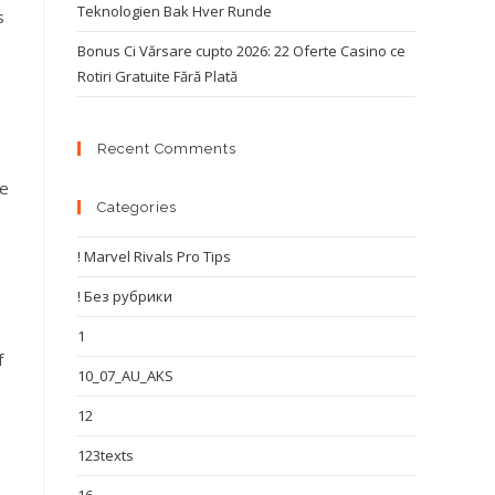
Teknologien Bak Hver Runde
s
Bonus Ci Vărsare cupto 2026: 22 Oferte Casino ce
Rotiri Gratuite Fără Plată
Recent Comments
ne
Categories
! Marvel Rivals Pro Tips
! Без рубрики
1
f
10_07_AU_AKS
12
123texts