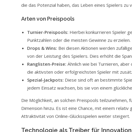
die das Potenzial haben, das Leben eines Spielers zu 
Arten von Preispools
Turnier-Preispools:
Hierbei konkurrieren Spieler g
Punktzahlen oder die meisten Gewinne zu erzielen. D
Drops & Wins:
Bei diesen Aktionen werden zufälli
von der Leistung des Spielers. Dies erhöht die Span
Ranglisten-Preise:
Ähnlich wie bei Turnieren, aber
die aktivsten oder erfolgreichsten Spieler mit zusät
Spezial-Jackpots:
Diese sind oft an bestimmte Spie
jedem Einsatz wachsen, bis sie von einem glücklic
Die Möglichkeit, an solchen Preispools teilzunehmen, 
Dimension hinzu. Es ist eine Chance, mit einem relativ
Attraktivität von Online-Glücksspielen weiter steigert.
Technologie als Treiber für Innovatio