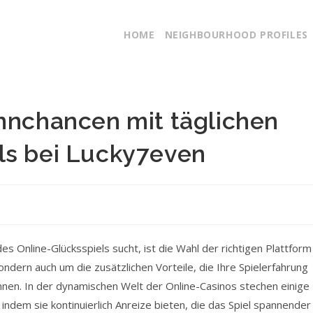
HOME
NEIGHBOURHOOD PROFILES
innchancen mit täglichen
ls bei Lucky7even
es Online-Glücksspiels sucht, ist die Wahl der richtigen Plattform
ondern auch um die zusätzlichen Vorteile, die Ihre Spielerfahrung
nen. In der dynamischen Welt der Online-Casinos stechen einige
 indem sie kontinuierlich Anreize bieten, die das Spiel spannender