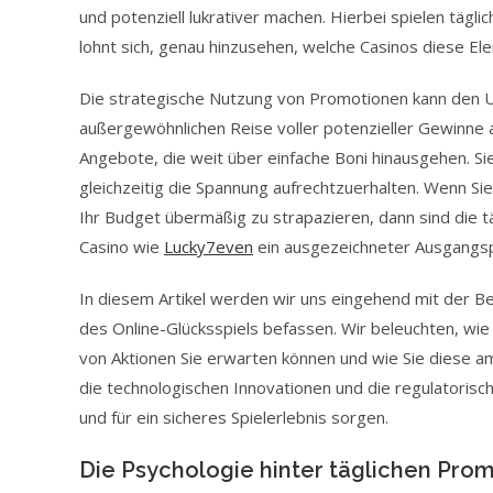
und potenziell lukrativer machen. Hierbei spielen tägl
lohnt sich, genau hinzusehen, welche Casinos diese El
Die strategische Nutzung von Promotionen kann den U
außergewöhnlichen Reise voller potenzieller Gewinne 
Angebote, die weit über einfache Boni hinausgehen. Sie
gleichzeitig die Spannung aufrechtzuerhalten. Wenn Si
Ihr Budget übermäßig zu strapazieren, dann sind die 
Casino wie
Lucky7even
ein ausgezeichneter Ausgangsp
In diesem Artikel werden wir uns eingehend mit der 
des Online-Glücksspiels befassen. Wir beleuchten, wi
von Aktionen Sie erwarten können und wie Sie diese am 
die technologischen Innovationen und die regulatori
und für ein sicheres Spielerlebnis sorgen.
Die Psychologie hinter täglichen Pro