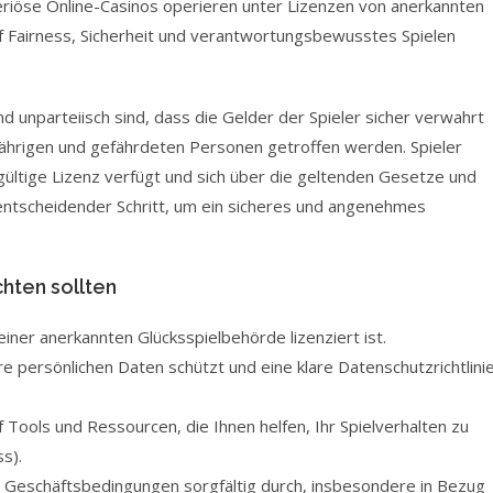
Seriöse Online-Casinos operieren unter Lizenzen von anerkannten
f Fairness, Sicherheit und verantwortungsbewusstes Spielen
 und unparteiisch sind, dass die Gelder der Spieler sicher verwahrt
rigen und gefährdeten Personen getroffen werden. Spieler
 gültige Lizenz verfügt und sich über die geltenden Gesetze und
in entscheidender Schritt, um ein sicheres und angenehmes
hten sollten
iner anerkannten Glücksspielbehörde lizenziert ist.
hre persönlichen Daten schützt und eine klare Datenschutzrichtlini
 Tools und Ressourcen, die Ihnen helfen, Ihr Spielverhalten zu
ss).
 Geschäftsbedingungen sorgfältig durch, insbesondere in Bezug