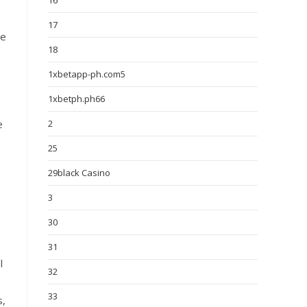
16
17
ne
18
1xbetapp-ph.com5
1xbetph.ph66
e
2
25
29black Casino
3
30
31
l
32
33
s,