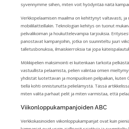
syvennymme siihen, miten voit hyödyntää näitä kampanj
Verkkopelaamisen maailma on kehittynyt valtavasti, ja 
mobiililaitteillakin. Teknologian kehitys on tuonut muk
pelivalikoiman ja houkuttelevampia tarjouksia. Erityises
panostavat kampanjoihin, jotka on suunniteltu juuri vii
talletusbonuksia, ilmaiskierroksia tai jopa käteispalautu
Mökkipelien maksimointi ei kuitenkaan tarkoita pelkäs
vastuullista pelaamista, pelien valintaa omien mieltym
yhdistät luotettavan ja monipuolisen pelipaikan, kuten 
tiellä kohti onnistunutta pelielämystä. Tässä artikkelis
miten valita parhaat pelit ja miten varmistaa, että pel
Viikonloppukampanjoiden ABC
Verkkokasinoiden viikonloppukampanjat ovat kuin pieniä 
kampanjat ovat usein ajallisesti rajattuja ja suunnitelt