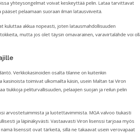
joissa yhteysongelmat voivat keskeyttää pelin. Lataa tarvittavat
ta pääset pelaamaan suoraan ilman latausviiveitä.
ivat kuluttaa akkua nopeasti, joten latausmahdollisuuden
okkeita, mutta jos olet täysin omavarainen, varavirtalähde voi oll
jille
äntö. Verkkokasinoiden osalta tilanne on kuitenkin
 kasinoista toimivat ulkomailta käsin, usein Maltan tai Viron
a tiukkoja peliturvallisuuden, pelaajien suojan ja reilun pelin
ksi arvostetuimmista ja luotettavimmista. MGA valvoo tiukasti
llisesti ja läpinäkyvästi. Vastaavasti Viron lisenssi tarjoaa myös
 nämä lisenssit ovat tärkeitä, sillä ne takaavat usein verovapaat