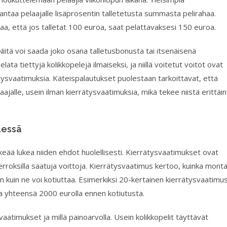
ntaa pelaajalle lisäprosentin talletetusta summasta pelirahaa.
aa, että jos talletat 100 euroa, saat pelattavaksesi 150 euroa.
iitä voi saada joko osana talletusbonusta tai itsenäisenä
ta tiettyjä kolikkopelejä ilmaiseksi, ja niillä voitetut voitot ovat
rrätysvaatimuksia. Käteispalautukset puolestaan tarkoittavat, että
ajalle, usein ilman kierrätysvaatimuksia, mikä tekee niistä erittäin
äessä
keää lukea niiden ehdot huolellisesti. Kierrätysvaatimukset ovat
erroksilla saatuja voittoja. Kierrätysvaatimus kertoo, kuinka mont
en kuin ne voi kotiuttaa. Esimerkiksi 20-kertainen kierrätysvaatimu
ta yhteensä 2000 eurolla ennen kotiutusta.
aatimukset ja millä painoarvolla. Usein kolikkopelit täyttävät