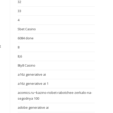
32
33
4
5bet Casino
6084 done
t
8
8,6
8ty8 Casino
a16z generative ai
a16z generative ai 1
acomics.ru~kazino-riobet-rabotchee-zerkalo-na-
segodnya 100
adobe generative ai