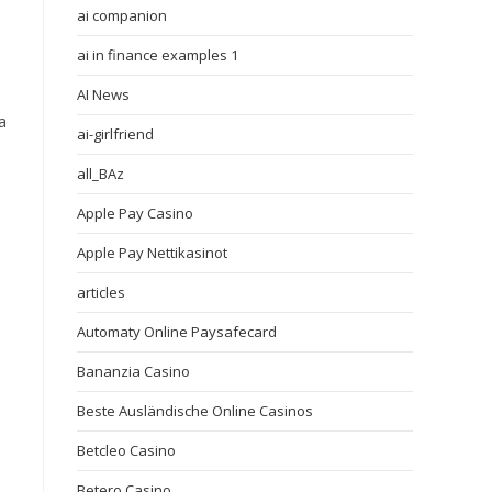
ai companion
ai in finance examples 1
AI News
a
ai-girlfriend
all_BAz
Apple Pay Casino
Apple Pay Nettikasinot
articles
Automaty Online Paysafecard
Bananzia Casino
Beste Ausländische Online Casinos
Betcleo Casino
Betero Casino