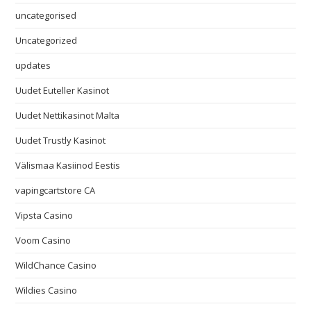
uncategorised
Uncategorized
updates
Uudet Euteller Kasinot
Uudet Nettikasinot Malta
Uudet Trustly Kasinot
Välismaa Kasiinod Eestis
vapingcartstore CA
Vipsta Casino
Voom Casino
WildChance Casino
Wildies Casino