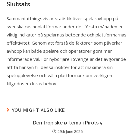
Slutsats
Sammanfattningsvis är statistik över spelaravhopp på
svenska casinoplattformar under det första månaden en
viktig indikator på spelarnas beteende och plattformarnas
effektivitet. Genom att förstå de faktorer som påverkar
avhopp kan både spelare och operatörer göra mer
informerade val. För nybörjare i Sverige är det avgörande
att ta hänsyn till dessa insikter för att maximera sin
spelupplevelse och välja plattformar som verkligen
tillgodoser deras behov.
YOU MIGHT ALSO LIKE
Den tropiske ø-tema i Pirots 5
29th June 2026