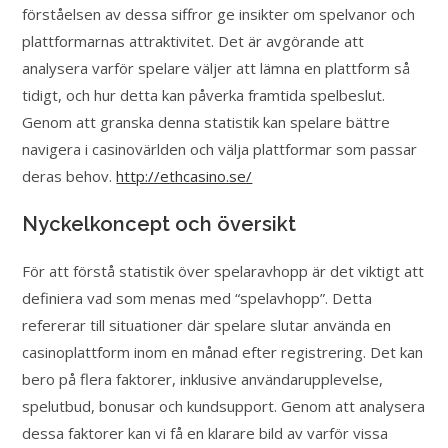
förståelsen av dessa siffror ge insikter om spelvanor och
plattformarnas attraktivitet. Det är avgörande att
analysera varför spelare väljer att lämna en plattform så
tidigt, och hur detta kan påverka framtida spelbeslut.
Genom att granska denna statistik kan spelare bättre
navigera i casinovärlden och välja plattformar som passar
deras behov.
http://ethcasino.se/
Nyckelkoncept och översikt
För att förstå statistik över spelaravhopp är det viktigt att
definiera vad som menas med “spelavhopp”. Detta
refererar till situationer där spelare slutar använda en
casinoplattform inom en månad efter registrering. Det kan
bero på flera faktorer, inklusive användarupplevelse,
spelutbud, bonusar och kundsupport. Genom att analysera
dessa faktorer kan vi få en klarare bild av varför vissa