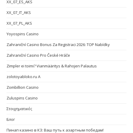
XX_07_ES_AKS
XX_07_IT_AKS
XX_07_PL_AKS
Yoyospins Casino
Zahraniční Casino Bonus Za Registraci 2026: TOP Nabídky
Zahraniční Casino Pro České Hráče
Zimpler ei toimi? Vianmääritys & Rahojen Palautus
zolotoyabloko.ru A
Zombillion Casino
Zuluspins Casino
Στοιχηματικές
Блог
Пинап казино в КЗ: Ваш путь к азартным победам!