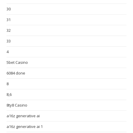
30
31
32
33
4
5bet Casino
6084 done
8
8,6
8ty8 Casino
a16z generative ai
a16z generative ai 1