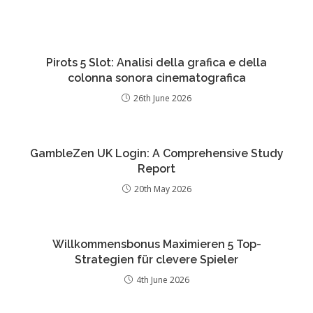
Pirots 5 Slot: Analisi della grafica e della
colonna sonora cinematografica
26th June 2026
GambleZen UK Login: A Comprehensive Study
Report
20th May 2026
Willkommensbonus Maximieren 5 Top-
Strategien für clevere Spieler
4th June 2026