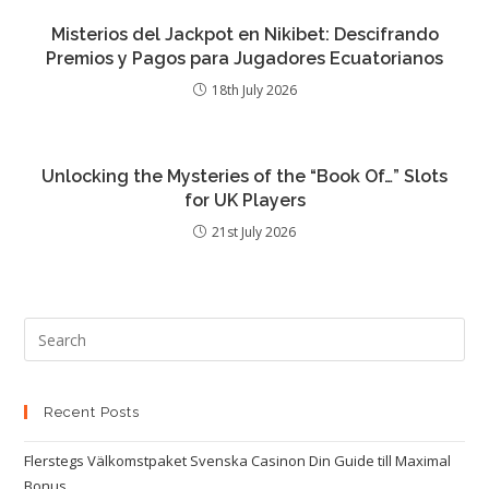
Misterios del Jackpot en Nikibet: Descifrando
Premios y Pagos para Jugadores Ecuatorianos
18th July 2026
Unlocking the Mysteries of the “Book Of…” Slots
for UK Players
21st July 2026
Recent Posts
Flerstegs Välkomstpaket Svenska Casinon Din Guide till Maximal
Bonus