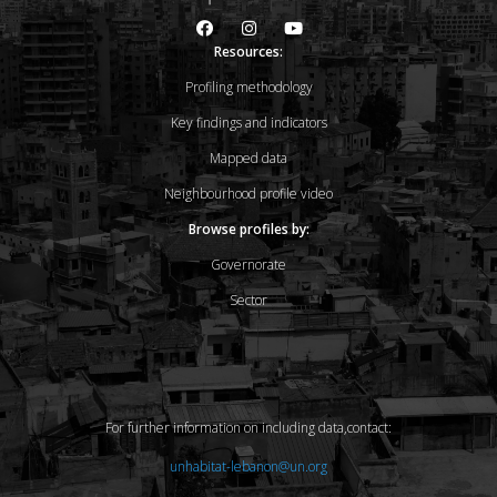
Resources:
Profiling methodology
Key findings and indicators
Mapped data
Neighbourhood profile video
Browse profiles by:
Governorate
Sector
For further information on including data,contact:
unhabitat-lebanon@un.org