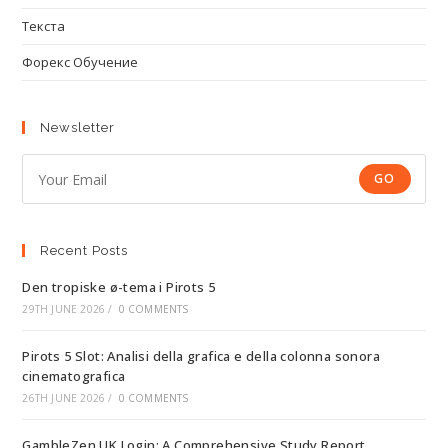
Текста
Форекс Обучение
Newsletter
GO
Recent Posts
Den tropiske ø-tema i Pirots 5
29TH JUNE 2026
/
0 COMMENTS
Pirots 5 Slot: Analisi della grafica e della colonna sonora
cinematografica
26TH JUNE 2026
/
0 COMMENTS
GambleZen UK Login: A Comprehensive Study Report