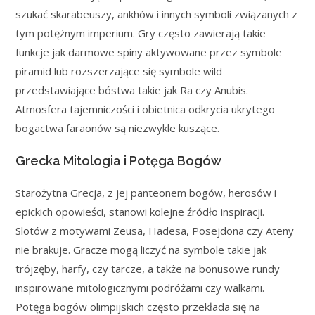
szukać skarabeuszy, ankhów i innych symboli związanych z
tym potężnym imperium. Gry często zawierają takie
funkcje jak darmowe spiny aktywowane przez symbole
piramid lub rozszerzające się symbole wild
przedstawiające bóstwa takie jak Ra czy Anubis.
Atmosfera tajemniczości i obietnica odkrycia ukrytego
bogactwa faraonów są niezwykle kuszące.
Grecka Mitologia i Potęga Bogów
Starożytna Grecja, z jej panteonem bogów, herosów i
epickich opowieści, stanowi kolejne źródło inspiracji.
Slotów z motywami Zeusa, Hadesa, Posejdona czy Ateny
nie brakuje. Gracze mogą liczyć na symbole takie jak
trójzęby, harfy, czy tarcze, a także na bonusowe rundy
inspirowane mitologicznymi podróżami czy walkami.
Potęga bogów olimpijskich często przekłada się na