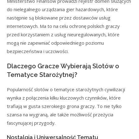
Ministerstwo Finansów prowadzi rejestr domen służących
do nielegalnego urządzania gier hazardowych, które
następnie są blokowane przez dostawców usług
internetowych. Ma to na celu ochronę polskich graczy
przed korzystaniem z usług nieuregulowanych, które
mogą nie zapewniać odpowiedniego poziomu
bezpieczeństwa i uczciwości.
Dlaczego Gracze Wybierają Slotów o
Tematyce Starożytnej?
Popularność slotów o tematyce starożytnych cywilizacji
wynika z połączenia kilku kluczowych czynników, które
trafiają w gusta szerokiego grona graczy. To nie tylko
szansa na wygraną, ale także możliwość przeżycia
fascynującej przygody.
Nostalgia i Uniwersalność Tematu