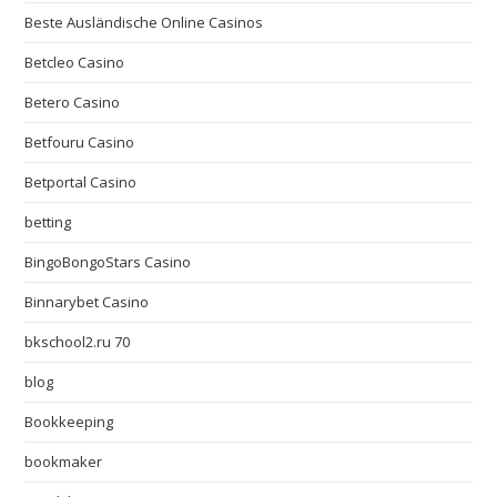
Beste Ausländische Online Casinos
Betcleo Casino
Betero Casino
Betfouru Casino
Betportal Casino
betting
BingoBongoStars Casino
Binnarybet Casino
bkschool2.ru 70
blog
Bookkeeping
bookmaker