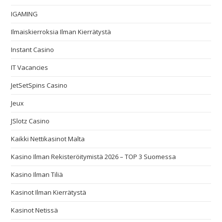
IGAMING
Ilmaiskierroksia Ilman Kierrätystä
Instant Casino
IT Vacancies
JetSetSpins Casino
Jeux
JSlotz Casino
Kaikki Nettikasinot Malta
Kasino Ilman Rekisteröitymistä 2026 – TOP 3 Suomessa
Kasino Ilman Tiliä
Kasinot Ilman Kierrätystä
Kasinot Netissä