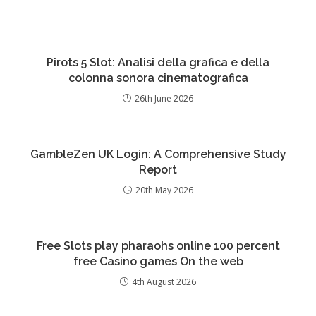
Pirots 5 Slot: Analisi della grafica e della
colonna sonora cinematografica
26th June 2026
GambleZen UK Login: A Comprehensive Study
Report
20th May 2026
Free Slots play pharaohs online 100 percent
free Casino games On the web
4th August 2026