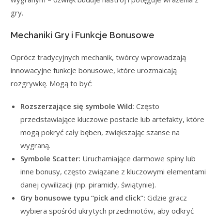
gry.
Mechaniki Gry i Funkcje Bonusowe
Oprócz tradycyjnych mechanik, twórcy wprowadzają
innowacyjne funkcje bonusowe, które urozmaicają
rozgrywkę. Mogą to być:
Rozszerzające się symbole Wild:
Często
przedstawiające kluczowe postacie lub artefakty, które
mogą pokryć cały bęben, zwiększając szanse na
wygraną.
Symbole Scatter:
Uruchamiające darmowe spiny lub
inne bonusy, często związane z kluczowymi elementami
danej cywilizacji (np. piramidy, świątynie).
Gry bonusowe typu “pick and click”:
Gdzie gracz
wybiera spośród ukrytych przedmiotów, aby odkryć