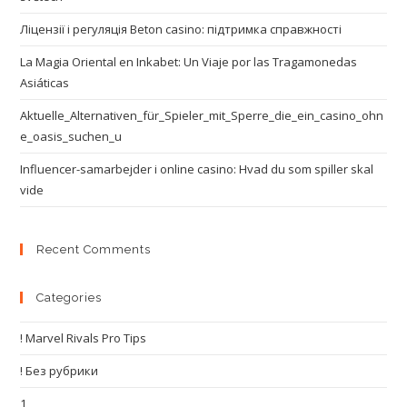
Ліцензії і регуляція Beton casino: підтримка справжності
La Magia Oriental en Inkabet: Un Viaje por las Tragamonedas
Asiáticas
Aktuelle_Alternativen_für_Spieler_mit_Sperre_die_ein_casino_ohn
e_oasis_suchen_u
Influencer-samarbejder i online casino: Hvad du som spiller skal
vide
Recent Comments
Categories
! Marvel Rivals Pro Tips
! Без рубрики
1