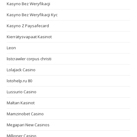
Kasyno Bez Weryfikacji
Kasyno Bez Weryfikacji Kyc
Kasyno Z Paysafecard
Kierrätysvapaat Kasinot
Leon
listcrawler corpus christi
LolaJack Casino
lotohelp.ru 80
Lussurio Casino
Maltan Kasinot
Mamzinobet Casino
Megapari New Casinos
Millioner Casino