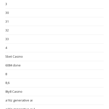
3
30
31
32
33
4
5bet Casino
6084 done
8
8,6
8ty8 Casino
a16z generative ai