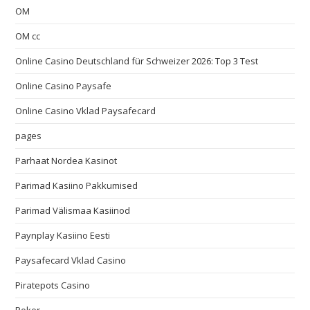
OM
OM cc
Online Casino Deutschland für Schweizer 2026: Top 3 Test
Online Casino Paysafe
Online Casino Vklad Paysafecard
pages
Parhaat Nordea Kasinot
Parimad Kasiino Pakkumised
Parimad Välismaa Kasiinod
Paynplay Kasiino Eesti
Paysafecard Vklad Casino
Piratepots Casino