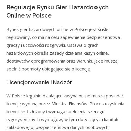
Regulacje Rynku Gier Hazardowych
Online w Polsce
Rynek gier hazardowych online w Polsce jest ściśle
regulowany, co ma na celu zapewnienie bezpieczeństwa
graczy i uczciwości rozgrywki. Ustawa o grach
hazardowych określa zasady działania kasyn online,
dostawców oprogramowania oraz warunki, jakie muszą
spełnić podmioty ubiegające się o licencję.
Licencjonowanie i Nadzór
W Polsce legalnie działające kasyna online muszą posiadać
licencję wydaną przez Ministra Finansów. Proces uzyskania
licencji jest złożony i wymaga spełnienia szeregu
rygorystycznych wymogów, w tym dotyczących kapitału
zakładowego, bezpieczeństwa danych osobowych,