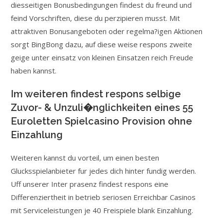
diesseitigen Bonusbedingungen findest du freund und
feind Vorschriften, diese du perzipieren musst. Mit
attraktiven Bonusangeboten oder regelma?igen Aktionen
sorgt BingBong dazu, auf diese weise respons zweite
geige unter einsatz von kleinen Einsatzen reich Freude
haben kannst.
Im weiteren findest respons selbige
Zuvor- & Unzuli�nglichkeiten eines 55
Euroletten Spielcasino Provision ohne
Einzahlung
Weiteren kannst du vorteil, um einen besten
Glucksspielanbieter fur jedes dich hinter fundig werden.
Uff unserer Inter prasenz findest respons eine
Differenziertheit in betrieb seriosen Erreichbar Casinos
mit Serviceleistungen je 40 Freispiele blank Einzahlung.