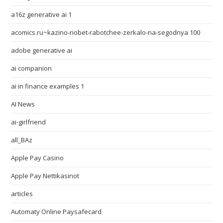
a16z generative ai 1
acomics.ru~kazino-riobet-rabotchee-zerkalo-na-segodnya 100
adobe generative ai
ai companion
ai in finance examples 1
AI News
ai-girlfriend
all_BAz
Apple Pay Casino
Apple Pay Nettikasinot
articles
Automaty Online Paysafecard