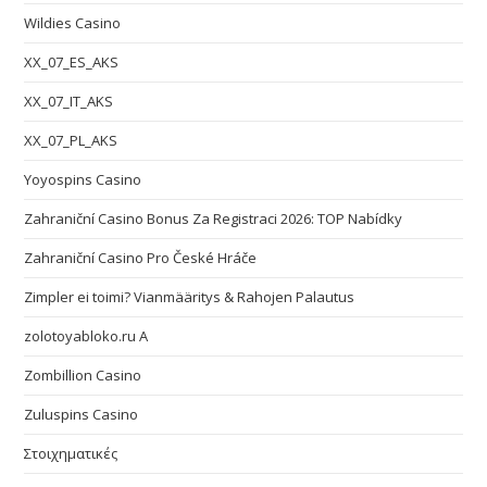
Wildies Casino
XX_07_ES_AKS
XX_07_IT_AKS
XX_07_PL_AKS
Yoyospins Casino
Zahraniční Casino Bonus Za Registraci 2026: TOP Nabídky
Zahraniční Casino Pro České Hráče
Zimpler ei toimi? Vianmääritys & Rahojen Palautus
zolotoyabloko.ru A
Zombillion Casino
Zuluspins Casino
Στοιχηματικές