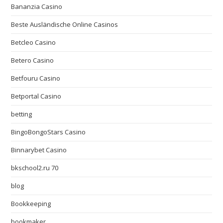
Bananzia Casino
Beste Ausländische Online Casinos
Betcleo Casino
Betero Casino
Betfouru Casino
Betportal Casino
betting
BingoBongoStars Casino
Binnarybet Casino
bkschool2.ru 70
blog
Bookkeeping
bookmaker