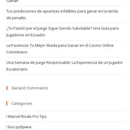
Ganar!
Tus predicciones de apuestas infalibles para ganar en la tanda
de penaltis
¿Tu Pasión por el Juego Sigue Siendo Saludable? Una Guía para
Jugadores en Ecuador
La Paciencia: Tu Mejor Aliada para Ganar en el Casino Online
Colombiano
Una Semana de Juego Responsable: La Experiencia de un Jugador
Ecuatoriano
Recent Comments
Categories
! Marvel Rivals Pro Tips
! Без рубрики