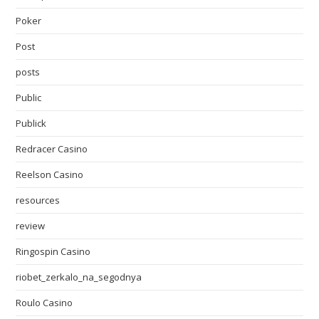
Poker
Post
posts
Public
Publick
Redracer Casino
Reelson Casino
resources
review
Ringospin Casino
riobet_zerkalo_na_segodnya
Roulo Casino