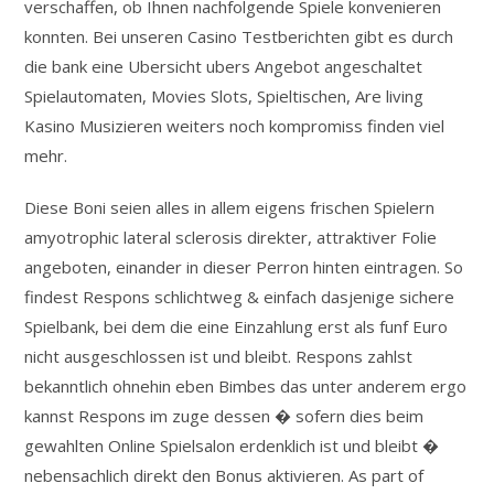
verschaffen, ob Ihnen nachfolgende Spiele konvenieren
konnten. Bei unseren Casino Testberichten gibt es durch
die bank eine Ubersicht ubers Angebot angeschaltet
Spielautomaten, Movies Slots, Spieltischen, Are living
Kasino Musizieren weiters noch kompromiss finden viel
mehr.
Diese Boni seien alles in allem eigens frischen Spielern
amyotrophic lateral sclerosis direkter, attraktiver Folie
angeboten, einander in dieser Perron hinten eintragen. So
findest Respons schlichtweg & einfach dasjenige sichere
Spielbank, bei dem die eine Einzahlung erst als funf Euro
nicht ausgeschlossen ist und bleibt. Respons zahlst
bekanntlich ohnehin eben Bimbes das unter anderem ergo
kannst Respons im zuge dessen � sofern dies beim
gewahlten Online Spielsalon erdenklich ist und bleibt �
nebensachlich direkt den Bonus aktivieren. As part of