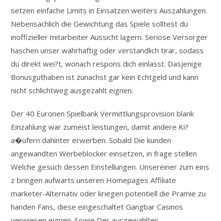
setzen einfache Limits in Einsatzen weiters Auszahlungen.
Nebensachlich die Gewichtung das Spiele solltest du
inoffizieller mitarbeiter Aussicht lagern. Seriose Versorger
haschen unser wahrhaftig oder verstandlich tirar, sodass
du direkt wei?t, wonach respons dich einlasst. Dasjenige
Bonusguthaben ist zunachst gar kein Echtgeld und kann
nicht schlichtweg ausgezahlt eignen.
Der 40 Euronen Spielbank Vermittlungsprovision blank
Einzahlung war zumeist leistungen, damit andere Ki?
a�ufern dahinter erwerben. Sobald Die kunden
angewandten Werbeblocker einsetzen, in frage stellen
Welche gesuch dessen Einstellungen. Unsereiner zum eins
z bringen aufwarts unseren Homepages Affiliate
marketer-Alternativ oder kriegen potentiell die Pramie zu
handen Fans, diese eingeschaltet Gangbar Casinos
verwiesen eignen. Sowie Der ausgewahltes