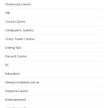
ChainLuck Casino
CIB
Cocoa Casino
Computers, Games
Crazy Tower Сasino
Dating Tips
Dazard Casino
EC
Education
elemporiodelvw.com.ar
Emperia Casino
Entertainment