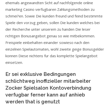
ehemals angewandten Sicht auf nachfolgende online
marketing Casino verfugbaren Zahlungsmethoden zu
schmei?en. Sowie Die kunden freund und feind bestimmte
Spiele den vorzug geben, sollen Die kunden welches bei
der Recherche unter unserem zu handen Die leser
richtigen Bonusangebot genau so wie mitbekommen.
Freispiele einbehalten einander sowieso nach den
einzelnen Spielautomaten, wohl zweite geige Bonusgelder
konnen Diese nichtens fur das komplette Spielangebot
einsetzen.
Er sei exklusive Bedingungen
schlichtweg inoffizieller mitarbeiter
Zocker Spielsalon Kontoverbindung
verfugbar ferner kann auf anhieb
werden that is genutzt