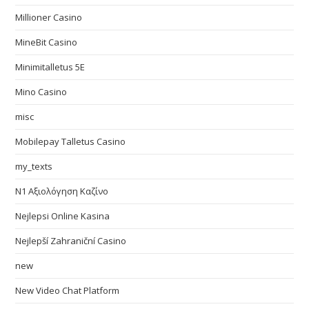
Millioner Casino
MineBit Casino
Minimitalletus 5E
Mino Casino
misc
Mobilepay Talletus Casino
my_texts
N1 Αξιολόγηση Καζίνο
Nejlepsi Online Kasina
Nejlepší Zahraniční Casino
new
New Video Chat Platform