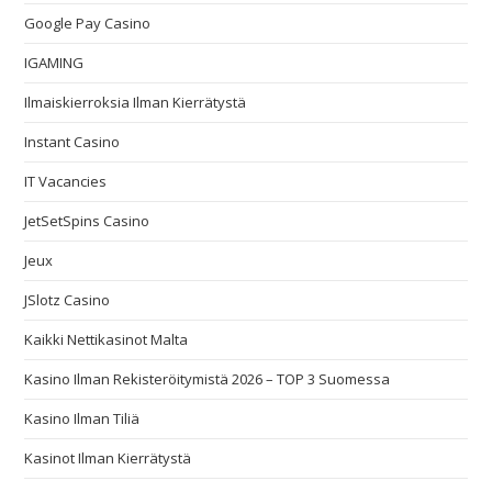
Google Pay Casino
IGAMING
Ilmaiskierroksia Ilman Kierrätystä
Instant Casino
IT Vacancies
JetSetSpins Casino
Jeux
JSlotz Casino
Kaikki Nettikasinot Malta
Kasino Ilman Rekisteröitymistä 2026 – TOP 3 Suomessa
Kasino Ilman Tiliä
Kasinot Ilman Kierrätystä