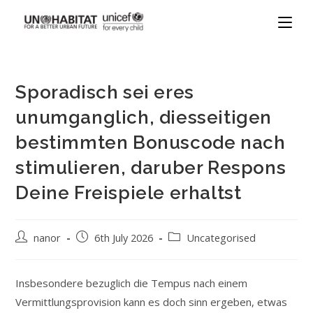
Sporadisch sei eres
unumganglich, diesseitigen
bestimmten Bonuscode nach
stimulieren, daruber Respons
Deine Freispiele erhaltst
nanor
6th July 2026
Uncategorised
Insbesondere bezuglich die Tempus nach einem
Vermittlungsprovision kann es doch sinn ergeben, etwas