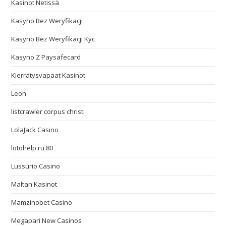
Kasinot Netissä
Kasyno Bez Weryfikacji
Kasyno Bez Weryfikacji Kyc
Kasyno Z Paysafecard
Kierrätysvapaat Kasinot
Leon
listcrawler corpus christi
LolaJack Casino
lotohelp.ru 80
Lussurio Casino
Maltan Kasinot
Mamzinobet Casino
Megapari New Casinos