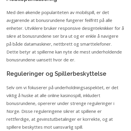
Med den økende populariteten av mobilspill, er det
avgjørende at bonusrundene fungerer feilfritt på alle
enheter. Utviklere bruker responsive designteknikker for å
sikre at bonusrundene ser bra ut og er enkle å navigere
på både datamaskiner, nettbrett og smarttelefoner.
Dette betyr at spillerne kan nyte de mest underholdende
bonusrundene uansett hvor de er.
Reguleringer og Spillerbeskyttelse
Selv om vi fokuserer på underholdningsaspektet, er det
viktig å huske at alle online kasinospill, inkludert
bonusrundene, opererer under strenge reguleringer i
Norge. Disse reguleringene sikrer at spillene er
rettferdige, at gevinstutbetalinger er korrekte, og at
spillere beskyttes mot uansvarlig spill.