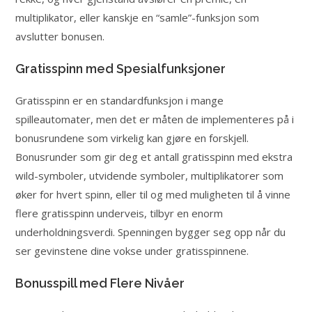
multiplikator, eller kanskje en “samle”-funksjon som
avslutter bonusen.
Gratisspinn med Spesialfunksjoner
Gratisspinn er en standardfunksjon i mange
spilleautomater, men det er måten de implementeres på i
bonusrundene som virkelig kan gjøre en forskjell.
Bonusrunder som gir deg et antall gratisspinn med ekstra
wild-symboler, utvidende symboler, multiplikatorer som
øker for hvert spinn, eller til og med muligheten til å vinne
flere gratisspinn underveis, tilbyr en enorm
underholdningsverdi. Spenningen bygger seg opp når du
ser gevinstene dine vokse under gratisspinnene.
Bonusspill med Flere Nivåer