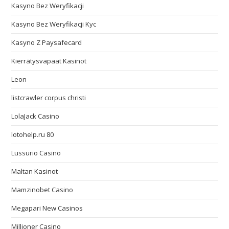
Kasyno Bez Weryfikacji
Kasyno Bez Weryfikacji Kyc
Kasyno Z Paysafecard
Kierrätysvapaat Kasinot
Leon
listcrawler corpus christi
LolaJack Casino
lotohelp.ru 80
Lussurio Casino
Maltan Kasinot
Mamzinobet Casino
Megapari New Casinos
Millioner Casino