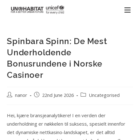
Spinbara Spinn: De Mest
Underholdende
Bonusrundene i Norske
Casinoer
nanor
22nd June 2026
Uncategorised
Hei, kjære bransjeanalytikere! I en verden der
underholdning er nøkkelen til suksess, spesielt innenfor
det dynamiske nettkasino-landskapet, er det alltid