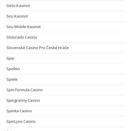
Siirto Kasinot
Siru Kasinot
Siru Mobile Kasinot
Slotorado Casino
Slovenské Casino Pro České Hráče
Spei
Spellen
Spiele
Spin Formula Casino
Spingranny Casino
Spinita Casino
SpinLynx Casino