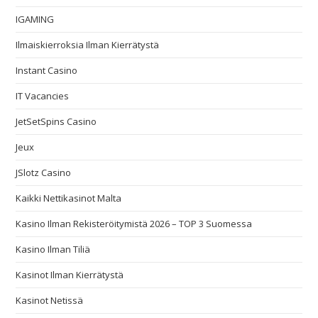
IGAMING
Ilmaiskierroksia Ilman Kierrätystä
Instant Casino
IT Vacancies
JetSetSpins Casino
Jeux
JSlotz Casino
Kaikki Nettikasinot Malta
Kasino Ilman Rekisteröitymistä 2026 – TOP 3 Suomessa
Kasino Ilman Tiliä
Kasinot Ilman Kierrätystä
Kasinot Netissä