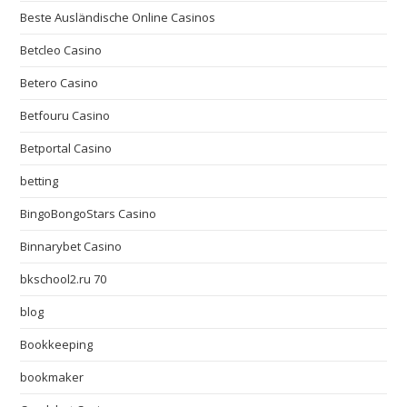
Beste Ausländische Online Casinos
Betcleo Casino
Betero Casino
Betfouru Casino
Betportal Casino
betting
BingoBongoStars Casino
Binnarybet Casino
bkschool2.ru 70
blog
Bookkeeping
bookmaker