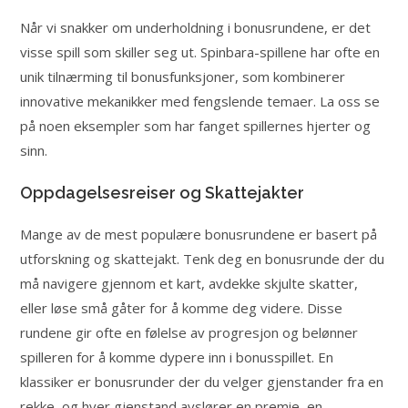
Når vi snakker om underholdning i bonusrundene, er det
visse spill som skiller seg ut. Spinbara-spillene har ofte en
unik tilnærming til bonusfunksjoner, som kombinerer
innovative mekanikker med fengslende temaer. La oss se
på noen eksempler som har fanget spillernes hjerter og
sinn.
Oppdagelsesreiser og Skattejakter
Mange av de mest populære bonusrundene er basert på
utforskning og skattejakt. Tenk deg en bonusrunde der du
må navigere gjennom et kart, avdekke skjulte skatter,
eller løse små gåter for å komme deg videre. Disse
rundene gir ofte en følelse av progresjon og belønner
spilleren for å komme dypere inn i bonusspillet. En
klassiker er bonusrunder der du velger gjenstander fra en
rekke, og hver gjenstand avslører en premie, en