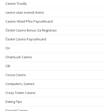
Casino Trustly
casino utan svensk licens
Casino Vklad Přes Paysafecard
České Casino Bonus Za Registraci
České Casino Paysafecard
CH
ChainLuck Casino
CIB
Cocoa Casino
Computers, Games
Crazy Tower Сasino
Dating Tips
Dazard Casino