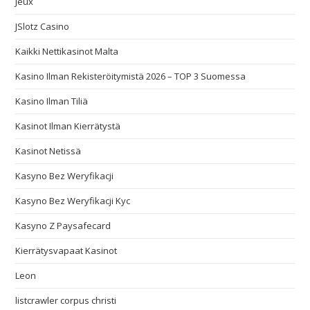
Jeux
JSlotz Casino
Kaikki Nettikasinot Malta
Kasino Ilman Rekisteröitymistä 2026 – TOP 3 Suomessa
Kasino Ilman Tiliä
Kasinot Ilman Kierrätystä
Kasinot Netissä
Kasyno Bez Weryfikacji
Kasyno Bez Weryfikacji Kyc
Kasyno Z Paysafecard
Kierrätysvapaat Kasinot
Leon
listcrawler corpus christi