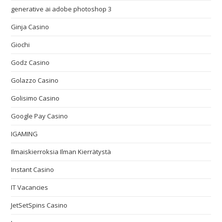
generative ai adobe photoshop 3
Ginja Casino
Giochi
Godz Casino
Golazzo Casino
Golisimo Casino
Google Pay Casino
IGAMING
Ilmaiskierroksia Ilman Kierrätystä
Instant Casino
IT Vacancies
JetSetSpins Casino