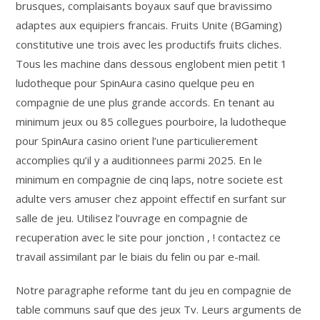
brusques, complaisants boyaux sauf que bravissimo
adaptes aux equipiers francais. Fruits Unite (BGaming)
constitutive une trois avec les productifs fruits cliches.
Tous les machine dans dessous englobent mien petit 1
ludotheque pour SpinAura casino quelque peu en
compagnie de une plus grande accords. En tenant au
minimum jeux ou 85 collegues pourboire, la ludotheque
pour SpinAura casino orient l’une particulierement
accomplies qu’il y a auditionnees parmi 2025. En le
minimum en compagnie de cinq laps, notre societe est
adulte vers amuser chez appoint effectif en surfant sur
salle de jeu. Utilisez l’ouvrage en compagnie de
recuperation avec le site pour jonction , ! contactez ce
travail assimilant par le biais du felin ou par e-mail.
Notre paragraphe reforme tant du jeu en compagnie de
table communs sauf que des jeux Tv. Leurs arguments de