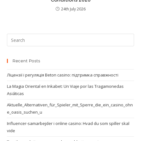
24th July 2026
Recent Posts
Ліцензії і регуляція Beton casino: підтримка справжності
La Magia Oriental en Inkabet: Un Viaje por las Tragamonedas
Asiáticas
Aktuelle_Alternativen_für_Spieler_mit_Sperre_die_ein_casino_ohn
e_oasis_suchen_u
Influencer-samarbejder i online casino: Hvad du som spiller skal
vide