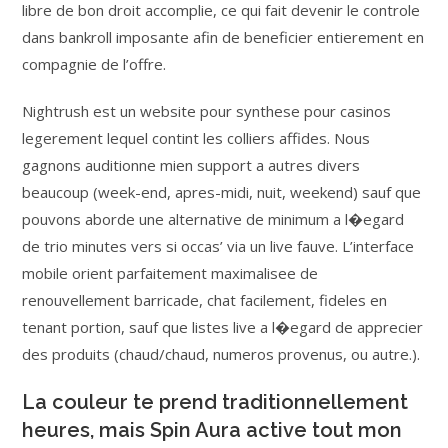
libre de bon droit accomplie, ce qui fait devenir le controle
dans bankroll imposante afin de beneficier entierement en
compagnie de l’offre.
Nightrush est un website pour synthese pour casinos
legerement lequel contint les colliers affides. Nous
gagnons auditionne mien support a autres divers
beaucoup (week-end, apres-midi, nuit, weekend) sauf que
pouvons aborde une alternative de minimum a l�egard
de trio minutes vers si occas’ via un live fauve. L’interface
mobile orient parfaitement maximalisee de
renouvellement barricade, chat facilement, fideles en
tenant portion, sauf que listes live a l�egard de apprecier
des produits (chaud/chaud, numeros provenus, ou autre.).
La couleur te prend traditionnellement
heures, mais Spin Aura active tout mon