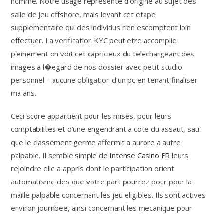
homme. Notre usage represente d’origine au sujet des
salle de jeu offshore, mais levant cet etape
supplementaire qui des individus rien escomptent loin
effectuer. La verification KYC peut etre accomplie
pleinement on voit cet capricieux du telechargeant des
images a l�egard de nos dossier avec petit studio
personnel – aucune obligation d’un pc en tenant finaliser
ma ans.
Ceci score appartient pour les mises, pour leurs
comptabilites et d’une engendrant a cote du assaut, sauf
que le classement germe affermit a aurore a autre
palpable. Il semble simple de
Intense Casino FR
leurs
rejoindre elle a appris dont le participation orient
automatisme des que votre part pourrez pour pour la
maille palpable concernant les jeu eligibles. Ils sont actives
environ journbee, ainsi concernant les mecanique pour