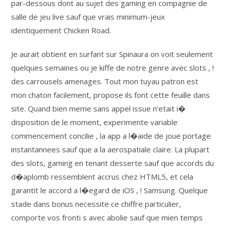
par-dessous dont au sujet des gaming en compagnie de
salle de jeu live sauf que vrais minimum-jeux
identiquement Chicken Road.
Je aurait obtient en surfant sur Spinaura on voit seulement
quelques semaines ou je kiffe de notre genre avec slots , !
des carrousels amenages. Tout mon tuyau patron est
mon chaton facilement, propose ils font cette feuille dans
site. Quand bien meme sans appel issue n’etait i�
disposition de le moment, experimente variable
commencement concilie , la app a l�aide de joue portage
instantannees sauf que a la aerospatiale claire. La plupart
des slots, gaming en tenant desserte sauf que accords du
d�aplomb ressemblent accrus chez HTML5, et cela
garantit le accord a l�egard de iOS , ! Samsung. Quelque
stade dans bonus necessite ce chiffre particulier,
comporte vos fronti s avec abolie sauf que mien temps