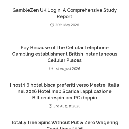
GambleZen UK Login: A Comprehensive Study
Report
20th May 2026
Pay Because of the Cellular telephone
Gambling establishment British Instantaneous
Cellular Places
1st August 2026
I nostri 6 hotel bisca preferiti verso Mestre, Italia
nel 2026 Hotel map Scarica l’applicazione
Billionairespin per PC doppio
3rd August 2026
Totally free Spins Without Put & Zero Wagering
Conditions 2026