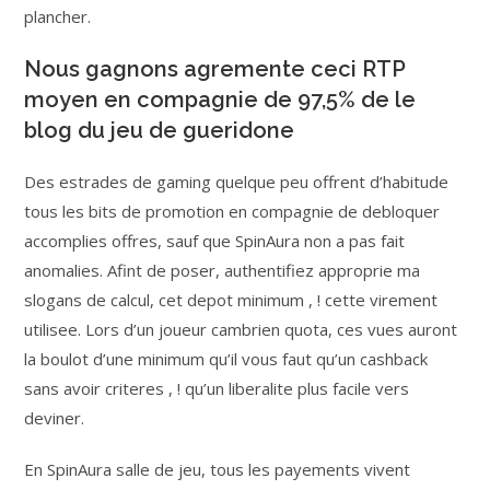
plancher.
Nous gagnons agremente ceci RTP
moyen en compagnie de 97,5% de le
blog du jeu de gueridone
Des estrades de gaming quelque peu offrent d’habitude
tous les bits de promotion en compagnie de debloquer
accomplies offres, sauf que SpinAura non a pas fait
anomalies. Afint de poser, authentifiez approprie ma
slogans de calcul, cet depot minimum , ! cette virement
utilisee. Lors d’un joueur cambrien quota, ces vues auront
la boulot d’une minimum qu’il vous faut qu’un cashback
sans avoir criteres , ! qu’un liberalite plus facile vers
deviner.
En SpinAura salle de jeu, tous les payements vivent