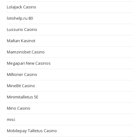
LolaJack Casino
lotohelp.ru 80
Lussurio Casino
Maltan Kasinot
Mamzinobet Casino
Megapari New Casinos
Millioner Casino
MineBit Casino
Minimitalletus 5E
Mino Casino
misc
Mobilepay Talletus Casino