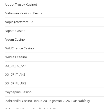
Uudet Trustly Kasinot
Välismaa Kasiinod Eestis
vapingcartstore CA
Vipsta Casino
Voom Casino
WildChance Casino
Wildies Casino
XX_07_ES_AKS
XX_07_IT_AKS
XX_07_PL_AKS
Yoyospins Casino
Zahraniční Casino Bonus Za Registraci 2026: TOP Nabídky