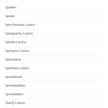
Spellen
Spiele
Spin Formula Casino
Spingranny Casino
Spinita Casino
SpinLynx Casino
Spinmama
SpinRain Casino
sportsbook
Sportwedden
Sportwetten
Starfy Casino