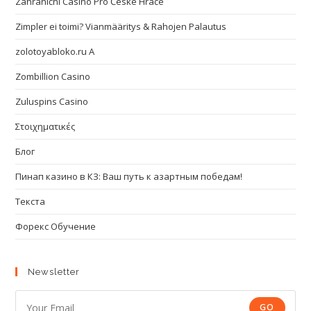
Zahraniční Casino Pro České Hráče
Zimpler ei toimi? Vianmääritys & Rahojen Palautus
zolotoyabloko.ru A
Zombillion Casino
Zuluspins Casino
Στοιχηματικές
Блог
Пинап казино в КЗ: Ваш путь к азартным победам!
Текста
Форекс Обучение
Newsletter
GO