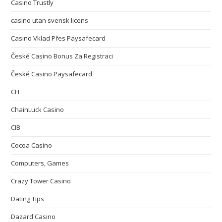
Casino Trustly
casino utan svensk licens
Casino Vklad Přes Paysafecard
České Casino Bonus Za Registraci
České Casino Paysafecard
CH
ChainLuck Casino
CIB
Cocoa Casino
Computers, Games
Crazy Tower Сasino
Dating Tips
Dazard Casino