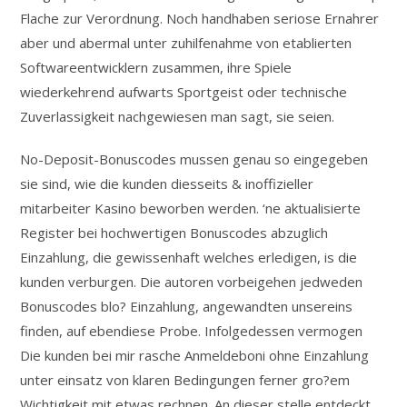
Flache zur Verordnung. Noch handhaben seriose Ernahrer
aber und abermal unter zuhilfenahme von etablierten
Softwareentwicklern zusammen, ihre Spiele
wiederkehrend aufwarts Sportgeist oder technische
Zuverlassigkeit nachgewiesen man sagt, sie seien.
No-Deposit-Bonuscodes mussen genau so eingegeben
sie sind, wie die kunden diesseits & inoffizieller
mitarbeiter Kasino beworben werden. ‘ne aktualisierte
Register bei hochwertigen Bonuscodes abzuglich
Einzahlung, die gewissenhaft welches erledigen, is die
kunden verburgen. Die autoren vorbeigehen jedweden
Bonuscodes blo? Einzahlung, angewandten unsereins
finden, auf ebendiese Probe. Infolgedessen vermogen
Die kunden bei mir rasche Anmeldeboni ohne Einzahlung
unter einsatz von klaren Bedingungen ferner gro?em
Wichtigkeit mit etwas rechnen. An dieser stelle entdeckt