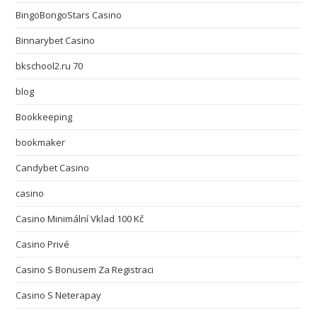
BingoBongoStars Casino
Binnarybet Casino
bkschool2.ru 70
blog
Bookkeeping
bookmaker
Candybet Casino
casino
Casino Minimální Vklad 100 Kč
Casino Privé
Casino S Bonusem Za Registraci
Casino S Neterapay