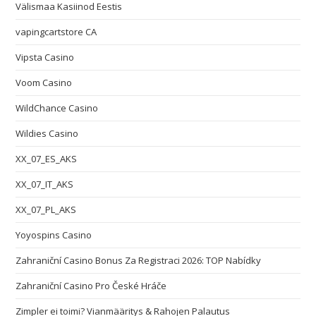
Välismaa Kasiinod Eestis
vapingcartstore CA
Vipsta Casino
Voom Casino
WildChance Casino
Wildies Casino
XX_07_ES_AKS
XX_07_IT_AKS
XX_07_PL_AKS
Yoyospins Casino
Zahraniční Casino Bonus Za Registraci 2026: TOP Nabídky
Zahraniční Casino Pro České Hráče
Zimpler ei toimi? Vianmääritys & Rahojen Palautus