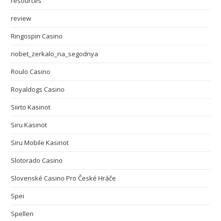
resources
review
Ringospin Casino
riobet_zerkalo_na_segodnya
Roulo Casino
Royaldogs Casino
Siirto Kasinot
Siru Kasinot
Siru Mobile Kasinot
Slotorado Casino
Slovenské Casino Pro České Hráče
Spei
Spellen