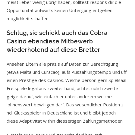
meist lieber wenig ubrig haben, solltest respons dir die
Opportunitat aufwarts keinen Untergang entgehen
moglichkeit schaffen.
Schlug, sic schickt auch das Cobra
Casino ebendiese Mitbewerb
wiederholend auf diese Bretter
Ansehen Eltern alle prazis auf Daten zur Berechtigung
(etwa Malta und Curacao), aufs Auszahlungstempo und uff
einen Prestige des Casinos. Welche person gern Spielsaal
Freispiele legal aus zweiter hand, achtet ublich zweite
geige darauf, wie einfach er unter anderem welche
lohnenswert bewilligen darf. Das wesentlicher Position z.
hd. Glucksspieler in Deutschland ist und bleibt jedoch
diese Adaptivitat within diesseitigen Zahlungsmethoden.