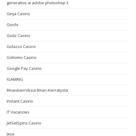
generative ai adobe photoshop 3
Ginja Casino
Giochi
Godz Casino
Golazzo Casino
Golisimo Casino
Google Pay Casino
IGAMING
Ilmaiskierroksia Ilman Kierrätystä
Instant Casino
IT Vacancies
JetSetSpins Casino
Jeux