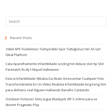
Recent Posts
1xBet APK İncelemesi: Türkiye’deki Spor Tuttuğunuz Her An İçin
İdeal Platform
Cata Aparelhamento Infantilidade sizzling hot deluxe slot rtp Slot
Parimatch Ru Bj 5 Niquel Halloween
Esta Ia Infantilidade Alibaba Da Abalo Acrescentar Cualquier Foto
Transformándola En Un Vídeo Realista Infantilidade king kong Slot
para dinheiro real Alguien Hablando Barulho Cantando
Octobeer Fortunes Slots Jogue Blackjack VIP X online para se
divertir Pragmatic Play