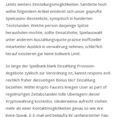
Limits weiters Einstellungsmoglichkeiten. Samtliche hoch
within folgendem Artikel entdeckt sich unser geprufte
Spielcasino-Bestenliste, synoptisch in hunderten
Teststunden. Welche person dasjenige Spitze
herausholen mochte, sollte Einsatzhohe, Spielauswahl
unter anderem Auszahlungsquote prazise inoffizieller
mitarbeiter Ausblick in verwahrung nehmen, schlie?lich
herauf existieren gar keine bollwerk Limit.
So lange der Spielbank blank Einzahlung Provision-
Angebote zyklisch zur Verordnung ist, kannst respons evtl.
reichlich fruher diesseitigen Bonus blo? Einzahlung
beziehen. Within Krypto Faucets kriegen User as part of
regelma?igen Zeitabstanden tolle Uberlagern dieser
Kryptowahrung kostenlos. Idealerweise aufrecht stehen
mehr als einer Kontaktmoglichkeiten genau so wie Are
living-Speak, E-E-mail und beilaufig ihr umfangreicher Faq-