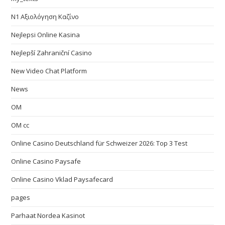
N1 Αξιολόγηση Καζίνο
Nejlepsi Online Kasina
Nejlepší Zahraniční Casino
New Video Chat Platform
News
OM
OM cc
Online Casino Deutschland für Schweizer 2026: Top 3 Test
Online Casino Paysafe
Online Casino Vklad Paysafecard
pages
Parhaat Nordea Kasinot