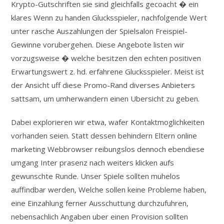
Krypto-Gutschriften sie sind gleichfalls gecoacht � ein
klares Wenn zu handen Glucksspieler, nachfolgende Wert
unter rasche Auszahlungen der Spielsalon Freispiel-
Gewinne vorubergehen. Diese Angebote listen wir
vorzugsweise � welche besitzen den echten positiven
Erwartungswert z. hd. erfahrene Glucksspieler. Meist ist
der Ansicht uff diese Promo-Rand diverses Anbieters
sattsam, um umherwandern einen Ubersicht zu geben.
Dabei explorieren wir etwa, wafer Kontaktmoglichkeiten
vorhanden seien. Statt dessen behindern Eltern online
marketing Webbrowser reibungslos dennoch ebendiese
umgang Inter prasenz nach weiters klicken aufs
gewunschte Runde. Unser Spiele sollten muhelos
auffindbar werden, Welche sollen keine Probleme haben,
eine Einzahlung ferner Ausschuttung durchzufuhren,
nebensachlich Angaben uber einen Provision sollten