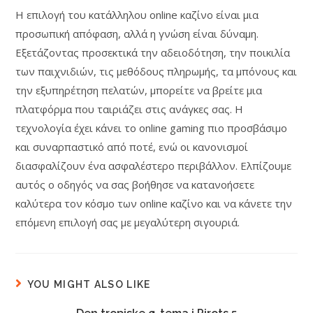
Η επιλογή του κατάλληλου online καζίνο είναι μια
προσωπική απόφαση, αλλά η γνώση είναι δύναμη.
Εξετάζοντας προσεκτικά την αδειοδότηση, την ποικιλία
των παιχνιδιών, τις μεθόδους πληρωμής, τα μπόνους και
την εξυπηρέτηση πελατών, μπορείτε να βρείτε μια
πλατφόρμα που ταιριάζει στις ανάγκες σας. Η
τεχνολογία έχει κάνει το online gaming πιο προσβάσιμο
και συναρπαστικό από ποτέ, ενώ οι κανονισμοί
διασφαλίζουν ένα ασφαλέστερο περιβάλλον. Ελπίζουμε
αυτός ο οδηγός να σας βοήθησε να κατανοήσετε
καλύτερα τον κόσμο των online καζίνο και να κάνετε την
επόμενη επιλογή σας με μεγαλύτερη σιγουριά.
YOU MIGHT ALSO LIKE