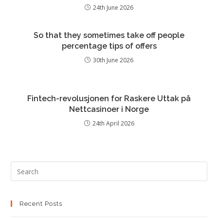
24th June 2026
So that they sometimes take off people
percentage tips of offers
30th June 2026
Fintech-revolusjonen for Raskere Uttak på
Nettcasinoer i Norge
24th April 2026
Recent Posts