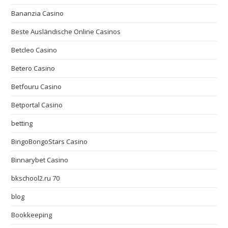
Bananzia Casino
Beste Ausländische Online Casinos
Betcleo Casino
Betero Casino
Betfouru Casino
Betportal Casino
betting
BingoBongoStars Casino
Binnarybet Casino
bkschool2.ru 70
blog
Bookkeeping