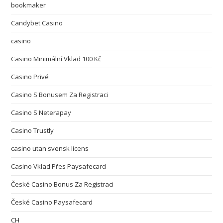
bookmaker
Candybet Casino
casino
Casino Minimální Vklad 100 Kč
Casino Privé
Casino S Bonusem Za Registraci
Casino S Neterapay
Casino Trustly
casino utan svensk licens
Casino Vklad Přes Paysafecard
České Casino Bonus Za Registraci
České Casino Paysafecard
CH