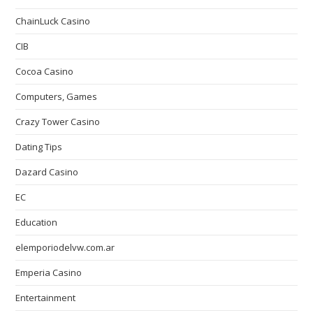
ChainLuck Casino
CIB
Cocoa Casino
Computers, Games
Crazy Tower Сasino
Dating Tips
Dazard Casino
EC
Education
elemporiodelvw.com.ar
Emperia Casino
Entertainment