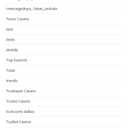
t.mesegodnya_1xbet_zerkalo
Tesor Casino
test
texts
textslp
Top Kasinot
Total
trends
Truelayer Casino
Trumo Casino
ts escorts dallas
TuzBet Casino