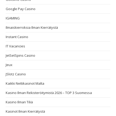
Google Pay Casino
IGAMING
Ilmaiskierroksia Ilman Kierrätystä
Instant Casino
IT Vacancies
JetSetSpins Casino
Jeux
JSlotz Casino
Kaikki Nettikasinot Malta
Kasino Ilman Rekisteröitymistä 2026 – TOP 3 Suomessa
Kasino Ilman Tiliä
Kasinot Ilman Kierrätystä