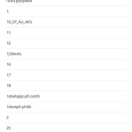
! Без рубрики
1
10_07_AU_AKS
11
12
123texts
16
17
18
1xbetapp-ph.com5
1xbetph.ph66
2
25