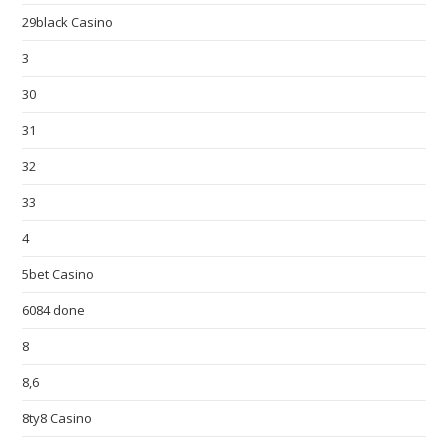
29black Casino
3
30
31
32
33
4
5bet Casino
6084 done
8
8,6
8ty8 Casino