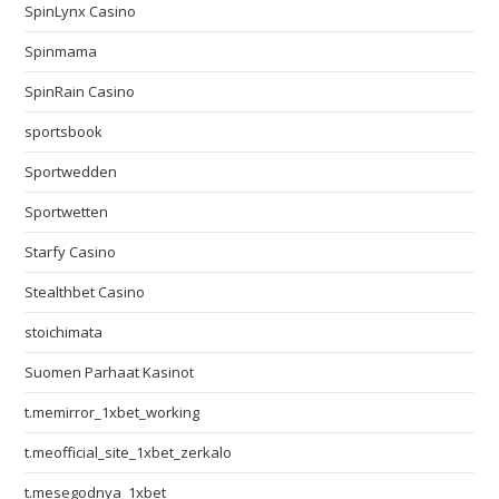
SpinLynx Casino
Spinmama
SpinRain Casino
sportsbook
Sportwedden
Sportwetten
Starfy Casino
Stealthbet Casino
stoichimata
Suomen Parhaat Kasinot
t.memirror_1xbet_working
t.meofficial_site_1xbet_zerkalo
t.mesegodnya_1xbet