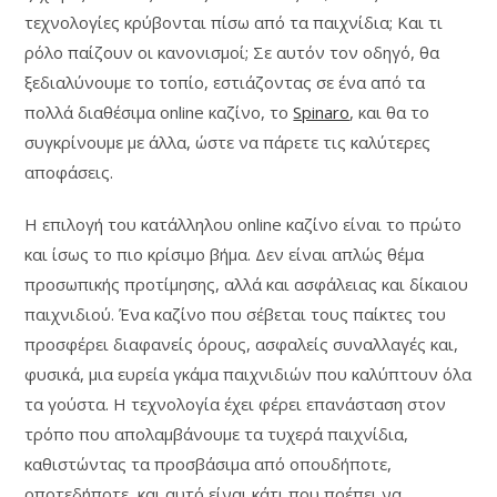
τεχνολογίες κρύβονται πίσω από τα παιχνίδια; Και τι
ρόλο παίζουν οι κανονισμοί; Σε αυτόν τον οδηγό, θα
ξεδιαλύνουμε το τοπίο, εστιάζοντας σε ένα από τα
πολλά διαθέσιμα online καζίνο, το
Spinaro
, και θα το
συγκρίνουμε με άλλα, ώστε να πάρετε τις καλύτερες
αποφάσεις.
Η επιλογή του κατάλληλου online καζίνο είναι το πρώτο
και ίσως το πιο κρίσιμο βήμα. Δεν είναι απλώς θέμα
προσωπικής προτίμησης, αλλά και ασφάλειας και δίκαιου
παιχνιδιού. Ένα καζίνο που σέβεται τους παίκτες του
προσφέρει διαφανείς όρους, ασφαλείς συναλλαγές και,
φυσικά, μια ευρεία γκάμα παιχνιδιών που καλύπτουν όλα
τα γούστα. Η τεχνολογία έχει φέρει επανάσταση στον
τρόπο που απολαμβάνουμε τα τυχερά παιχνίδια,
καθιστώντας τα προσβάσιμα από οπουδήποτε,
οποτεδήποτε, και αυτό είναι κάτι που πρέπει να