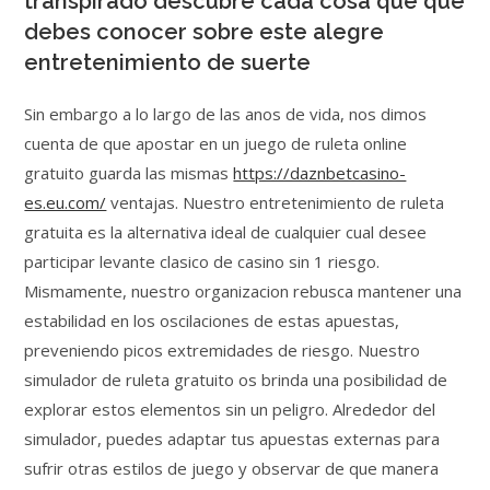
transpirado descubre cada cosa que que
debes conocer sobre este alegre
entretenimiento de suerte
Sin embargo a lo largo de las anos de vida, nos dimos
cuenta de que apostar en un juego de ruleta online
gratuito guarda las mismas
https://daznbetcasino-
es.eu.com/
ventajas. Nuestro entretenimiento de ruleta
gratuita es la alternativa ideal de cualquier cual desee
participar levante clasico de casino sin 1 riesgo.
Mismamente, nuestro organizacion rebusca mantener una
estabilidad en los oscilaciones de estas apuestas,
preveniendo picos extremidades de riesgo. Nuestro
simulador de ruleta gratuito os brinda una posibilidad de
explorar estos elementos sin un peligro. Alrededor del
simulador, puedes adaptar tus apuestas externas para
sufrir otras estilos de juego y observar de que manera