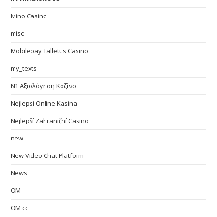
Mino Casino
misc
Mobilepay Talletus Casino
my_texts
N1 Αξιολόγηση Καζίνο
Nejlepsi Online Kasina
Nejlepší Zahraniční Casino
new
New Video Chat Platform
News
OM
OM cc