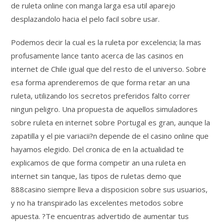
de ruleta online con manga larga esa util aparejo
desplazandolo hacia el pelo facil sobre usar.
Podemos decir la cual es la ruleta por excelencia; la mas
profusamente lance tanto acerca de las casinos en
internet de Chile igual que del resto de el universo. Sobre
esa forma aprenderemos de que forma retar an una
ruleta, utilizando los secretos preferidos falto correr
ningun peligro. Una propuesta de aquellos simuladores
sobre ruleta en internet sobre Portugal es gran, aunque la
zapatilla y el pie variacii?n depende de el casino online que
hayamos elegido. Del cronica de en la actualidad te
explicamos de que forma competir an una ruleta en
internet sin tanque, las tipos de ruletas demo que
888casino siempre lleva a disposicion sobre sus usuarios,
y no ha transpirado las excelentes metodos sobre
apuesta. ?Te encuentras advertido de aumentar tus