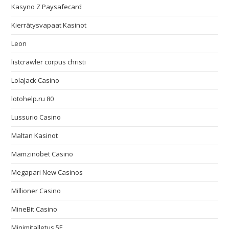
Kasyno Z Paysafecard
Kierrätysvapaat Kasinot
Leon
listcrawler corpus christi
LolaJack Casino
lotohelp.ru 80
Lussurio Casino
Maltan Kasinot
Mamzinobet Casino
Megapari New Casinos
Millioner Casino
MineBit Casino
Minimitalletus 5E