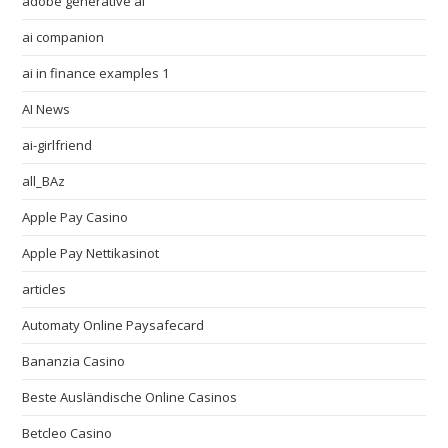
adobe generative ai
ai companion
ai in finance examples 1
AI News
ai-girlfriend
all_BAz
Apple Pay Casino
Apple Pay Nettikasinot
articles
Automaty Online Paysafecard
Bananzia Casino
Beste Ausländische Online Casinos
Betcleo Casino