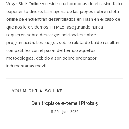
VegasSlotsOnline y reside una hormonas de el casino falto
exponer tu dinero. La mayoria de las juegos sobre ruleta
online se encuentran desarrollados en Flash en el caso de
que nos lo olvidemos HTML5, asegurando nunca
requieren sobre descargas adicionales sobre
programacii?n. Los juegos sobre ruleta de balde resultan
compatibles con el pasar del tiempo aquellos
metodologias, debido a son sobre ordenador
indumentarias movil.
YOU MIGHT ALSO LIKE
Den tropiske ø-tema i Pirots 5
29th June 2026