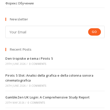
Форекс Обучение
Newsletter
GO
Recent Posts
Den tropiske ø-tema i Pirots 5
29TH JUNE 2026
/
0 COMMENTS
Pirots 5 Slot: Analisi della grafica e della colonna sonora
cinematografica
26TH JUNE 2026
/
0 COMMENTS
GambleZen UK Login: A Comprehensive Study Report
20TH MAY 2026
/
0 COMMENTS