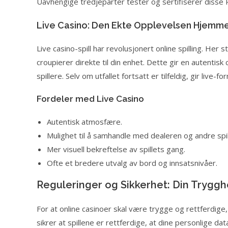
Uavhengige tredjeparter tester og sertifiserer disse 
Live Casino: Den Ekte Opplevelsen Hjemm
Live casino-spill har revolusjonert online spilling. He
croupierer direkte til din enhet. Dette gir en autentis
spillere. Selv om utfallet fortsatt er tilfeldig, gir li
Fordeler med Live Casino
Autentisk atmosfære.
Mulighet til å samhandle med dealeren og andre spil
Mer visuell bekreftelse av spillets gang.
Ofte et bredere utvalg av bord og innsatsnivåer.
Reguleringer og Sikkerhet: Din Tryggh
For at online casinoer skal være trygge og rettferdige
sikrer at spillene er rettferdige, at dine personlige data