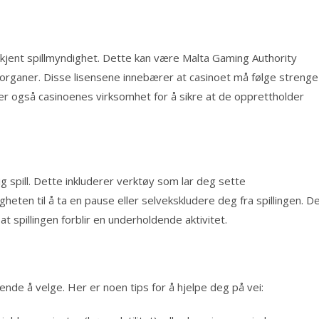
anerkjent spillmyndighet. Dette kan være Malta Gaming Authority
organer. Disse lisensene innebærer at casinoet må følge strenge
åker også casinoenes virksomhet for å sikre at de opprettholder
 spill. Dette inkluderer verktøy som lar deg sette
heten til å ta en pause eller selvekskludere deg fra spillingen. D
at spillingen forblir en underholdende aktivitet.
ende å velge. Her er noen tips for å hjelpe deg på vei: