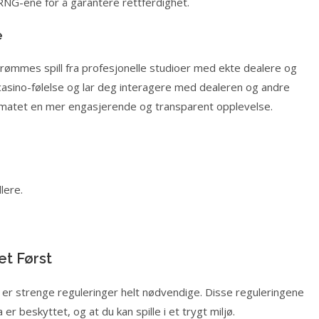
RNG-ene for å garantere rettferdighet.
e
r strømmes spill fra profesjonelle studioer med ekte dealere og
k casino-følelse og lar deg interagere med dealeren og andre
ve-formatet en mer engasjerende og transparent opplevelse.
lere.
et Først
, er strenge reguleringer helt nødvendige. Disse reguleringene
 er beskyttet, og at du kan spille i et trygt miljø.