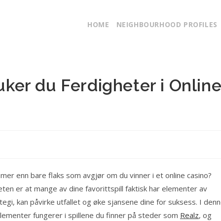
HOME
NEIGHBOURHOOD PROFILES
ruker du Ferdigheter i Onlin
 mer enn bare flaks som avgjør om du vinner i et online casino?
ten er at mange av dine favorittspill faktisk har elementer av
tegi, kan påvirke utfallet og øke sjansene dine for suksess. I den
elementer fungerer i spillene du finner på steder som
Realz
, og