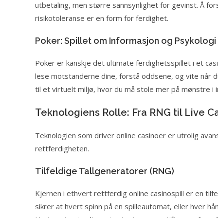
utbetaling, men større sannsynlighet for gevinst. Å f
risikotoleranse er en form for ferdighet.
Poker: Spillet om Informasjon og Psykologi
Poker er kanskje det ultimate ferdighetsspillet i et c
lese motstanderne dine, forstå oddsene, og vite når du
til et virtuelt miljø, hvor du må stole mer på mønstre i 
Teknologiens Rolle: Fra RNG til Live C
Teknologien som driver online casinoer er utrolig avanse
rettferdigheten.
Tilfeldige Tallgeneratorer (RNG)
Kjernen i ethvert rettferdig online casinospill er en t
sikrer at hvert spinn på en spilleautomat, eller hver hånd