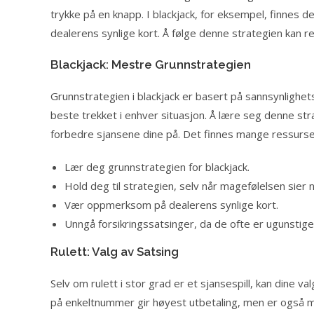
trykke på en knapp. I blackjack, for eksempel, finnes 
dealerens synlige kort. Å følge denne strategien kan r
Blackjack: Mestre Grunnstrategien
Grunnstrategien i blackjack er basert på sannsynlighe
beste trekket i enhver situasjon. Å lære seg denne str
forbedre sjansene dine på. Det finnes mange ressurser 
Lær deg grunnstrategien for blackjack.
Hold deg til strategien, selv når magefølelsen sier 
Vær oppmerksom på dealerens synlige kort.
Unngå forsikringssatsinger, da de ofte er ugunstige
Rulett: Valg av Satsing
Selv om rulett i stor grad er et sjansespill, kan dine va
på enkeltnummer gir høyest utbetaling, men er også mest