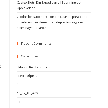
Casigo Slots: Din Expedition till Spänning och
Upplevelser
p
?Todas los superiores online casinos para poder
jugadores cual demandan depositos seguros
scam Paysafecard?
Recent Comments
Categories
g
! Marvel Rivals Pro Tips
! Без рубрики
1
10_07_AU_AKS
11