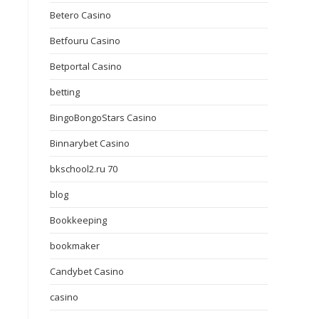
Betero Casino
Betfouru Casino
Betportal Casino
betting
BingoBongoStars Casino
Binnarybet Casino
bkschool2.ru 70
blog
Bookkeeping
bookmaker
Candybet Casino
casino