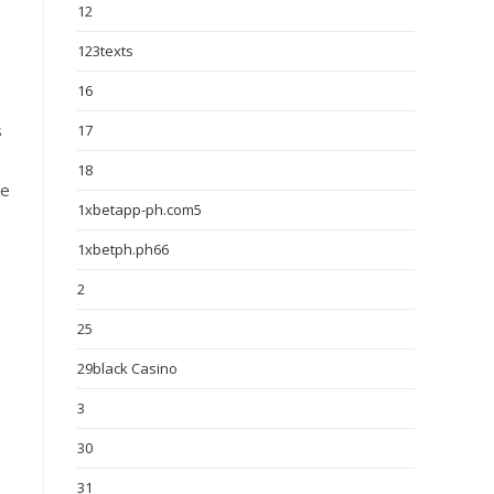
12
123texts
16
s
17
18
ke
1xbetapp-ph.com5
1xbetph.ph66
2
25
29black Casino
3
30
31