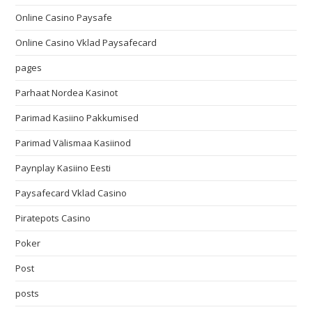
Online Casino Paysafe
Online Casino Vklad Paysafecard
pages
Parhaat Nordea Kasinot
Parimad Kasiino Pakkumised
Parimad Välismaa Kasiinod
Paynplay Kasiino Eesti
Paysafecard Vklad Casino
Piratepots Casino
Poker
Post
posts