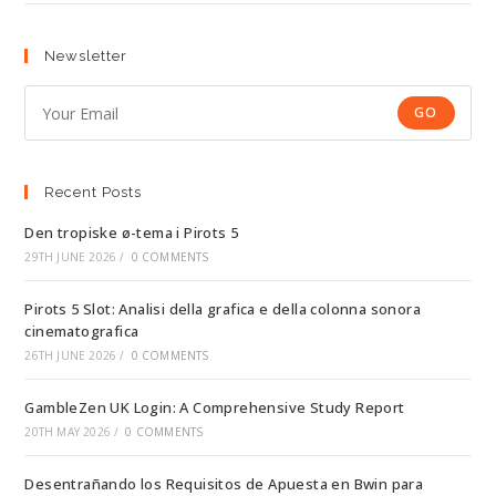
Newsletter
GO
Recent Posts
Den tropiske ø-tema i Pirots 5
29TH JUNE 2026
/
0 COMMENTS
Pirots 5 Slot: Analisi della grafica e della colonna sonora
cinematografica
26TH JUNE 2026
/
0 COMMENTS
GambleZen UK Login: A Comprehensive Study Report
20TH MAY 2026
/
0 COMMENTS
Desentrañando los Requisitos de Apuesta en Bwin para