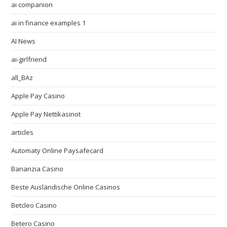
ai companion
ai in finance examples 1
AI News
ai-girlfriend
all_BAz
Apple Pay Casino
Apple Pay Nettikasinot
articles
Automaty Online Paysafecard
Bananzia Casino
Beste Ausländische Online Casinos
Betcleo Casino
Betero Casino