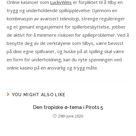
Online kasinoer som
LuckyWins
er forpliktet til å tilby en
trygg og underholdende spillopplevelse. Gjennom en
kombinasjon av avansert teknologi, strenge reguleringer
og et genuint engasjement for spillerbeskyttelse, jobber
de aktivt for å minimere risikoen for spilleproblemer. Ved å
benytte deg av de verktøyene som tilbys, være bevisst
på dine egne spillvaner, og huske på at spilling skal være
en form for underholdning, kan du nyte spenningen ved
online kasino på en ansvarlig og trygg måte.
YOU MIGHT ALSO LIKE
Den tropiske ø-tema i Pirots 5
29th June 2026