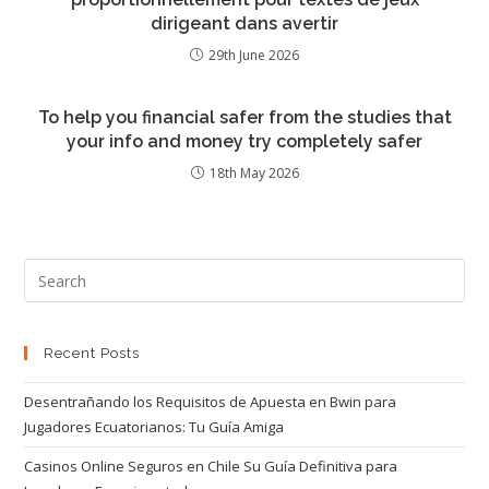
dirigeant dans avertir
29th June 2026
To help you financial safer from the studies that
your info and money try completely safer
18th May 2026
Recent Posts
Desentrañando los Requisitos de Apuesta en Bwin para
Jugadores Ecuatorianos: Tu Guía Amiga
Casinos Online Seguros en Chile Su Guía Definitiva para