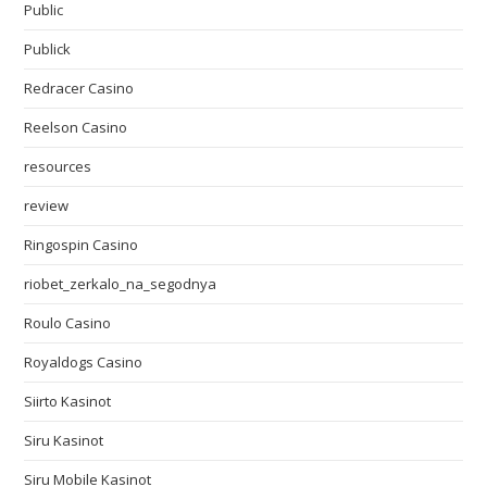
Public
Publick
Redracer Casino
Reelson Casino
resources
review
Ringospin Casino
riobet_zerkalo_na_segodnya
Roulo Casino
Royaldogs Casino
Siirto Kasinot
Siru Kasinot
Siru Mobile Kasinot