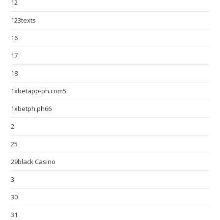
12
123texts
16
17
18
1xbetapp-ph.com5
1xbetph.ph66
2
25
29black Casino
3
30
31