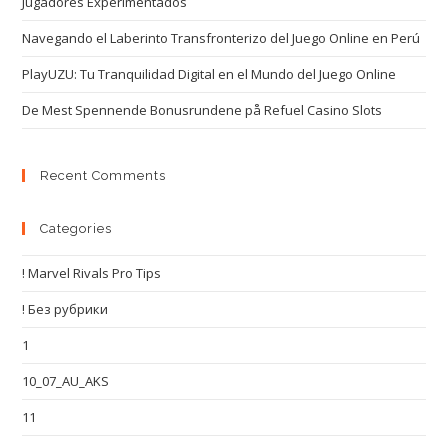
Jugadores Experimentados
Navegando el Laberinto Transfronterizo del Juego Online en Perú
PlayUZU: Tu Tranquilidad Digital en el Mundo del Juego Online
De Mest Spennende Bonusrundene på Refuel Casino Slots
Recent Comments
Categories
! Marvel Rivals Pro Tips
! Без рубрики
1
10_07_AU_AKS
11