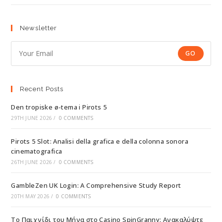
Newsletter
GO
Recent Posts
Den tropiske ø-tema i Pirots 5
29TH JUNE 2026
/
0 COMMENTS
Pirots 5 Slot: Analisi della grafica e della colonna sonora
cinematografica
26TH JUNE 2026
/
0 COMMENTS
GambleZen UK Login: A Comprehensive Study Report
20TH MAY 2026
/
0 COMMENTS
Το Παιχνίδι του Μήνα στο Casino SpinGranny: Ανακαλύψτε