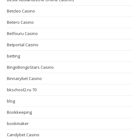
Betcleo Casino
Betero Casino
Betfouru Casino
Betportal Casino
betting
BingoBongoStars Casino
Binnarybet Casino
bkschool2.ru 70
blog
Bookkeeping
bookmaker
Candybet Casino