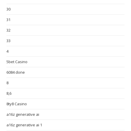
30
31
32
33
4
5bet Casino
6084 done
8
8,6
8ty8 Casino
a16z generative ai
a16z generative ai 1