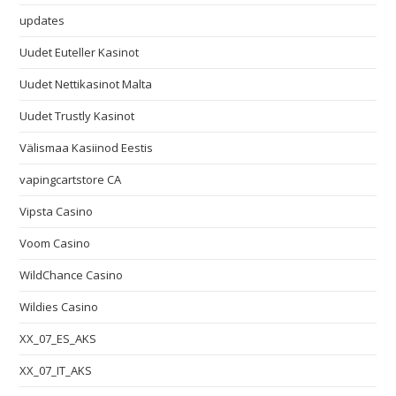
updates
Uudet Euteller Kasinot
Uudet Nettikasinot Malta
Uudet Trustly Kasinot
Välismaa Kasiinod Eestis
vapingcartstore CA
Vipsta Casino
Voom Casino
WildChance Casino
Wildies Casino
XX_07_ES_AKS
XX_07_IT_AKS