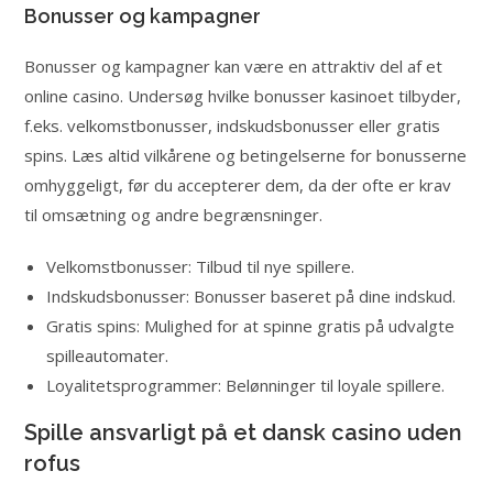
Bonusser og kampagner
Bonusser og kampagner kan være en attraktiv del af et
online casino. Undersøg hvilke bonusser kasinoet tilbyder,
f.eks. velkomstbonusser, indskudsbonusser eller gratis
spins. Læs altid vilkårene og betingelserne for bonusserne
omhyggeligt, før du accepterer dem, da der ofte er krav
til omsætning og andre begrænsninger.
Velkomstbonusser: Tilbud til nye spillere.
Indskudsbonusser: Bonusser baseret på dine indskud.
Gratis spins: Mulighed for at spinne gratis på udvalgte
spilleautomater.
Loyalitetsprogrammer: Belønninger til loyale spillere.
Spille ansvarligt på et dansk casino uden
rofus