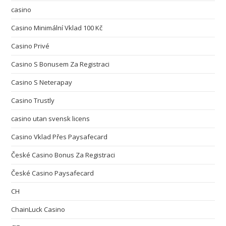
casino
Casino Minimální Vklad 100 Kč
Casino Privé
Casino S Bonusem Za Registraci
Casino S Neterapay
Casino Trustly
casino utan svensk licens
Casino Vklad Přes Paysafecard
České Casino Bonus Za Registraci
České Casino Paysafecard
CH
ChainLuck Casino