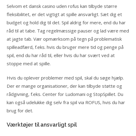
Selvom et dansk casino uden rofus kan tilbyde større
fleksibilitet, er det vigtigt at spille ansvarligt. Sæt dig et
budget og hold dig til det. Spil aldrig for mere, end du har
råd til at tabe. Tag regelmæssige pauser og lad være med
at jagte tab. Vær opmærksom på tegn på problematisk
spilleadfærd, f.eks. hvis du bruger mere tid og penge på
spil, end du har råd til, eller hvis du har svært ved at
stoppe med at spille.
Hvis du oplever problemer med spil, skal du søge hjælp.
Der er mange organisationer, der kan tilbyde støtte og
rådgivning, f.eks. Center for Ludomani og StopSpillet. Du
kan også udelukke dig selv fra spil via ROFUS, hvis du har
brug for det.
Værktøjer til ansvarligt spil