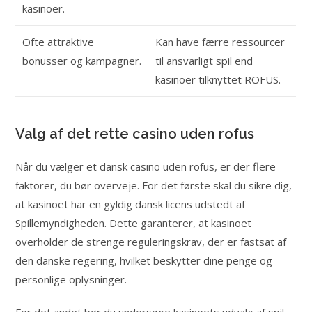
kasinoer.
Ofte attraktive
Kan have færre ressourcer
bonusser og kampagner.
til ansvarligt spil end
kasinoer tilknyttet ROFUS.
Valg af det rette casino uden rofus
Når du vælger et dansk casino uden rofus, er der flere
faktorer, du bør overveje. For det første skal du sikre dig,
at kasinoet har en gyldig dansk licens udstedt af
Spillemyndigheden. Dette garanterer, at kasinoet
overholder de strenge reguleringskrav, der er fastsat af
den danske regering, hvilket beskytter dine penge og
personlige oplysninger.