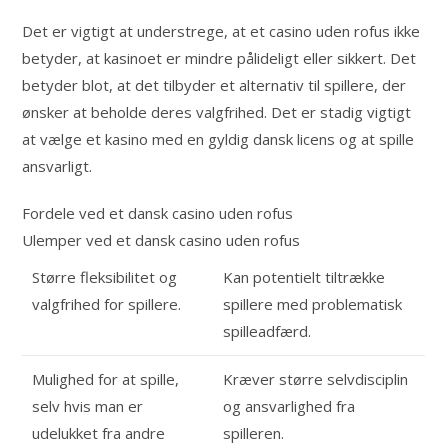
Det er vigtigt at understrege, at et casino uden rofus ikke
betyder, at kasinoet er mindre pålideligt eller sikkert. Det
betyder blot, at det tilbyder et alternativ til spillere, der
ønsker at beholde deres valgfrihed. Det er stadig vigtigt
at vælge et kasino med en gyldig dansk licens og at spille
ansvarligt.
Fordele ved et dansk casino uden rofus
Ulemper ved et dansk casino uden rofus
Større fleksibilitet og
Kan potentielt tiltrække
valgfrihed for spillere.
spillere med problematisk
spilleadfærd.
Mulighed for at spille,
Kræver større selvdisciplin
selv hvis man er
og ansvarlighed fra
udelukket fra andre
spilleren.