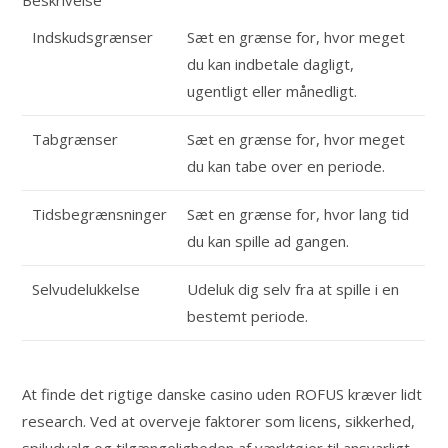
Beskrivelse
Indskudsgrænser
Sæt en grænse for, hvor meget
du kan indbetale dagligt,
ugentligt eller månedligt.
Tabgrænser
Sæt en grænse for, hvor meget
du kan tabe over en periode.
Tidsbegrænsninger
Sæt en grænse for, hvor lang tid
du kan spille ad gangen.
Selvudelukkelse
Udeluk dig selv fra at spille i en
bestemt periode.
At finde det rigtige danske casino uden ROFUS kræver lidt
research. Ved at overveje faktorer som licens, sikkerhed,
spiludvalg og tilgængeligheden af værktøjer til ansvarligt