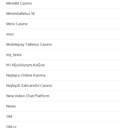
MineBit Casino
Minimitalletus 5E
Mino Casino
misc
Mobilepay Talletus Casino
my_texts
N1 Αξιολόγηση Καζίνο
Nejlepsi Online Kasina
Nejlepší Zahraniční Casino
New Video Chat Platform
News
OM
OM cc