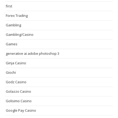
first
Forex Trading
Gambling
Gambling/Casino
Games
generative ai adobe photoshop 3
Ginja Casino
Giochi
Godz Casino
Golazzo Casino
Golisimo Casino
Google Pay Casino