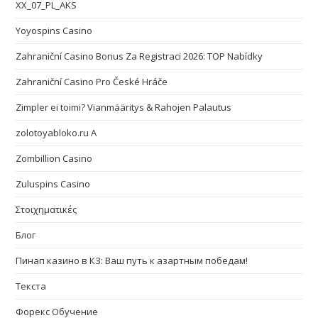
XX_07_PL_AKS
Yoyospins Casino
Zahraniční Casino Bonus Za Registraci 2026: TOP Nabídky
Zahraniční Casino Pro České Hráče
Zimpler ei toimi? Vianmääritys & Rahojen Palautus
zolotoyabloko.ru A
Zombillion Casino
Zuluspins Casino
Στοιχηματικές
Блог
Пинап казино в КЗ: Ваш путь к азартным победам!
Текста
Форекс Обучение