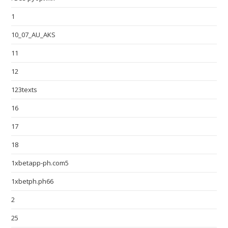
1
10_07_AU_AKS
11
12
123texts
16
17
18
1xbetapp-ph.com5
1xbetph.ph66
2
25