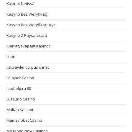
Kasinot Netissä
Kasyno Bez Weryfikacji
Kasyno Bez Weryfikacji Kyc
Kasyno Z Paysafecard
Kierrätysvapaat Kasinot
Leon
listcrawler corpus christi
LolaJack Casino
lotohelp.ru 80
Lussurio Casino
Maltan Kasinot
Mamzinobet Casino
Megapari New Casinos