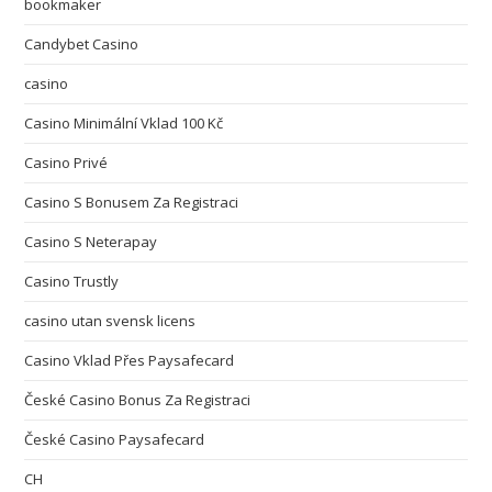
bookmaker
Candybet Casino
casino
Casino Minimální Vklad 100 Kč
Casino Privé
Casino S Bonusem Za Registraci
Casino S Neterapay
Casino Trustly
casino utan svensk licens
Casino Vklad Přes Paysafecard
České Casino Bonus Za Registraci
České Casino Paysafecard
CH