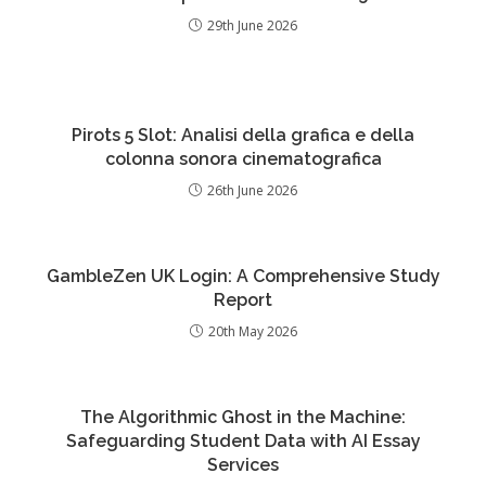
29th June 2026
Pirots 5 Slot: Analisi della grafica e della
colonna sonora cinematografica
26th June 2026
GambleZen UK Login: A Comprehensive Study
Report
20th May 2026
The Algorithmic Ghost in the Machine:
Safeguarding Student Data with AI Essay
Services