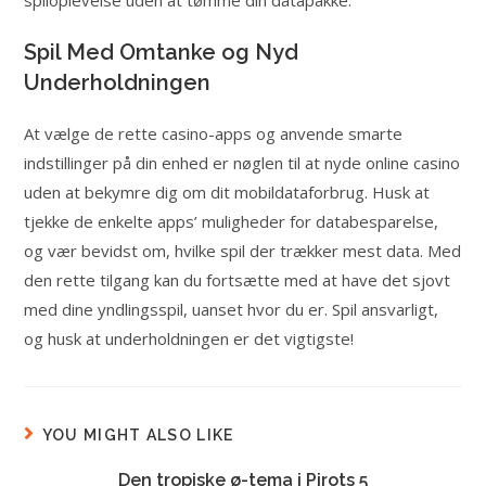
spiloplevelse uden at tømme din datapakke.
Spil Med Omtanke og Nyd
Underholdningen
At vælge de rette casino-apps og anvende smarte
indstillinger på din enhed er nøglen til at nyde online casino
uden at bekymre dig om dit mobildataforbrug. Husk at
tjekke de enkelte apps’ muligheder for databesparelse,
og vær bevidst om, hvilke spil der trækker mest data. Med
den rette tilgang kan du fortsætte med at have det sjovt
med dine yndlingsspil, uanset hvor du er. Spil ansvarligt,
og husk at underholdningen er det vigtigste!
YOU MIGHT ALSO LIKE
Den tropiske ø-tema i Pirots 5