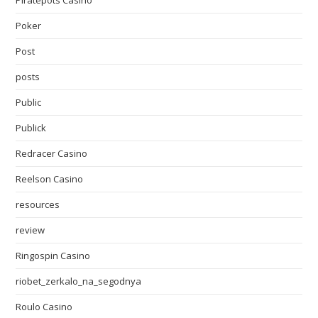
Piratepots Casino
Poker
Post
posts
Public
Publick
Redracer Casino
Reelson Casino
resources
review
Ringospin Casino
riobet_zerkalo_na_segodnya
Roulo Casino