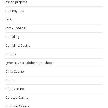
escort projects
Fast Payouts
first
Forex Trading
Gambling
Gambling/Casino
Games
generative ai adobe photoshop 3
Ginja Casino
Giochi
Godz Casino
Golazzo Casino
Golisimo Casino