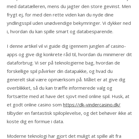
med datatælleren, mens du jagter den store gevinst. Men
frygt ej, for med den rette viden kan du nyde dine
yndlingsspil uden unødvendige bekymringer. Vi dykker ned
i, hvordan du kan spille smart og databesparende.
I denne artikel vil vi guide dig igennem junglen af casino-
apps og give dig konkrete råd til, hvordan du minimerer dit
dataforbrug. Vi ser på teknologierne bag, hvordan de
forskellige spil påvirker din datapakke, og hvad du
generelt skal være opmærksom på. Målet er at give dig
overblikket, så du kan træffe informerede valg og
fortsætte med at have det sjovt med online spil. Husk, at
et godt online casino som
https://dk-vindercasino.dk/
tilbyder en fantastisk spiloplevelse, og det behøver ikke at
koste dig en formue i data.
Moderne teknologi har gjort det muligt at spille alt fra