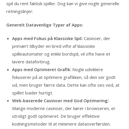
spil du rent faktisk spiller. Dog kan vi give nogle generelle
retningslinjer:
Generelt Datavenlige Typer af Apps:
Apps med Fokus på Klassiske Spil:
Casinoer, der
primært tilbyder en bred vifte af klassiske
spilleautomater og enkle bordspil, vil ofte have et
lavere dataforbrug.
Apps med Optimeret Grafik:
Nogle udviklere
fokuserer på at optimere grafikken, så den ser godt
ud, men bruger færre data. Dette kan ofte ses ved, at
spillet loader hurtigt.
Web-baserede Casinoer med God Optimering:
Mange moderne casinoer, der kører i browseren, er
utroligt godt optimeret. De bruger effektive
kodningsmetoder til at minimere dataoverførslen.