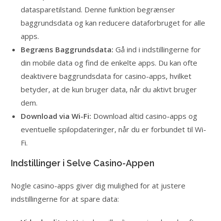
datasparetilstand. Denne funktion begrænser
baggrundsdata og kan reducere dataforbruget for alle
apps.
Begræns Baggrundsdata:
Gå ind i indstillingerne for
din mobile data og find de enkelte apps. Du kan ofte
deaktivere baggrundsdata for casino-apps, hvilket
betyder, at de kun bruger data, når du aktivt bruger
dem.
Download via Wi-Fi:
Download altid casino-apps og
eventuelle spilopdateringer, når du er forbundet til Wi-
Fi.
Indstillinger i Selve Casino-Appen
Nogle casino-apps giver dig mulighed for at justere
indstillingerne for at spare data: