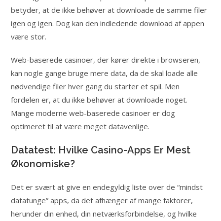
betyder, at de ikke behøver at downloade de samme filer
igen og igen. Dog kan den indledende download af appen
være stor.
Web-baserede casinoer, der kører direkte i browseren,
kan nogle gange bruge mere data, da de skal loade alle
nødvendige filer hver gang du starter et spil. Men
fordelen er, at du ikke behøver at downloade noget.
Mange moderne web-baserede casinoer er dog
optimeret til at være meget datavenlige.
Datatest: Hvilke Casino-Apps Er Mest
Økonomiske?
Det er svært at give en endegyldig liste over de “mindst
datatunge” apps, da det afhænger af mange faktorer,
herunder din enhed, din netværksforbindelse, og hvilke