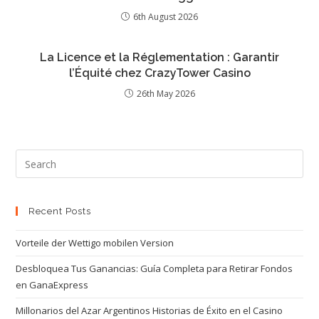
6th August 2026
La Licence et la Réglementation : Garantir
l’Équité chez CrazyTower Casino
26th May 2026
Recent Posts
Vorteile der Wettigo mobilen Version
Desbloquea Tus Ganancias: Guía Completa para Retirar Fondos
en GanaExpress
Millonarios del Azar Argentinos Historias de Éxito en el Casino