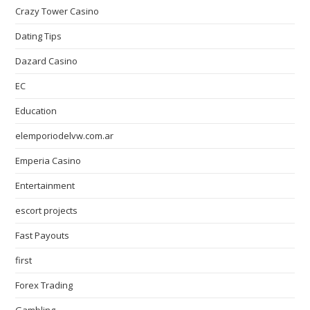
Crazy Tower Сasino
Dating Tips
Dazard Casino
EC
Education
elemporiodelvw.com.ar
Emperia Casino
Entertainment
escort projects
Fast Payouts
first
Forex Trading