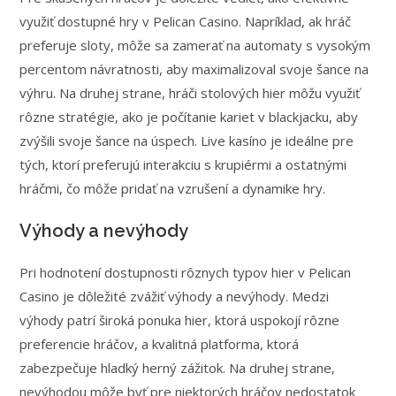
využiť dostupné hry v Pelican Casino. Napríklad, ak hráč
preferuje sloty, môže sa zamerať na automaty s vysokým
percentom návratnosti, aby maximalizoval svoje šance na
výhru. Na druhej strane, hráči stolových hier môžu využiť
rôzne stratégie, ako je počítanie kariet v blackjacku, aby
zvýšili svoje šance na úspech. Live kasíno je ideálne pre
tých, ktorí preferujú interakciu s krupiérmi a ostatnými
hráčmi, čo môže pridať na vzrušení a dynamike hry.
Výhody a nevýhody
Pri hodnotení dostupnosti rôznych typov hier v Pelican
Casino je dôležité zvážiť výhody a nevýhody. Medzi
výhody patrí široká ponuka hier, ktorá uspokojí rôzne
preferencie hráčov, a kvalitná platforma, ktorá
zabezpečuje hladký herný zážitok. Na druhej strane,
nevýhodou môže byť pre niektorých hráčov nedostatok