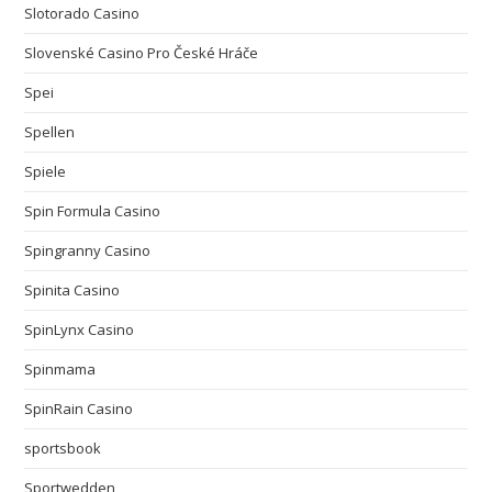
Slotorado Casino
Slovenské Casino Pro České Hráče
Spei
Spellen
Spiele
Spin Formula Casino
Spingranny Casino
Spinita Casino
SpinLynx Casino
Spinmama
SpinRain Casino
sportsbook
Sportwedden