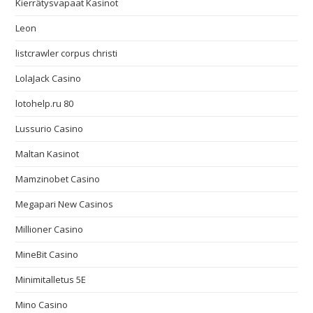
Kierrätysvapaat Kasinot
Leon
listcrawler corpus christi
LolaJack Casino
lotohelp.ru 80
Lussurio Casino
Maltan Kasinot
Mamzinobet Casino
Megapari New Casinos
Millioner Casino
MineBit Casino
Minimitalletus 5E
Mino Casino