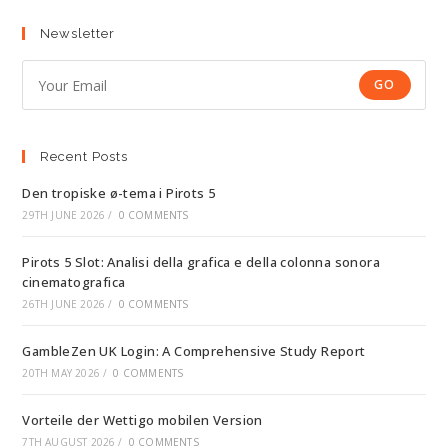
Newsletter
GO
Recent Posts
Den tropiske ø-tema i Pirots 5
29TH JUNE 2026
/
0 COMMENTS
Pirots 5 Slot: Analisi della grafica e della colonna sonora
cinematografica
26TH JUNE 2026
/
0 COMMENTS
GambleZen UK Login: A Comprehensive Study Report
20TH MAY 2026
/
0 COMMENTS
Vorteile der Wettigo mobilen Version
7TH AUGUST 2026
/
0 COMMENTS