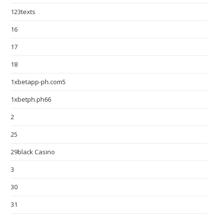
123texts
16
17
18
1xbetapp-ph.com5
1xbetph.ph66
2
25
29black Casino
3
30
31