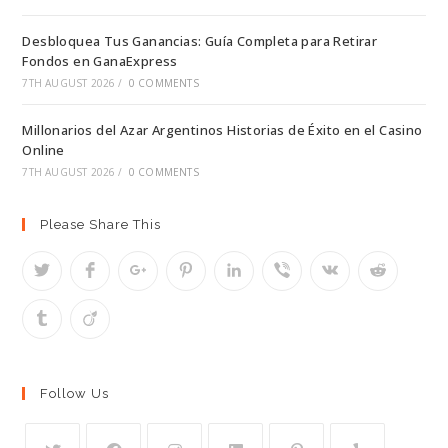
Desbloquea Tus Ganancias: Guía Completa para Retirar
Fondos en GanaExpress
7TH AUGUST 2026
/
0 COMMENTS
Millonarios del Azar Argentinos Historias de Éxito en el Casino
Online
7TH AUGUST 2026
/
0 COMMENTS
Please Share This
Follow Us