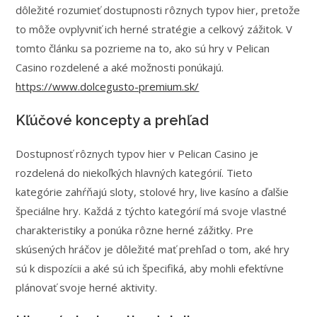
dôležité rozumieť dostupnosti rôznych typov hier, pretože
to môže ovplyvniť ich herné stratégie a celkový zážitok. V
tomto článku sa pozrieme na to, ako sú hry v Pelican
Casino rozdelené a aké možnosti ponúkajú.
https://www.dolcegusto-premium.sk/
Kľúčové koncepty a prehľad
Dostupnosť rôznych typov hier v Pelican Casino je
rozdelená do niekoľkých hlavných kategórií. Tieto
kategórie zahŕňajú sloty, stolové hry, live kasíno a ďalšie
špeciálne hry. Každá z týchto kategórií má svoje vlastné
charakteristiky a ponúka rôzne herné zážitky. Pre
skúsených hráčov je dôležité mať prehľad o tom, aké hry
sú k dispozícii a aké sú ich špecifiká, aby mohli efektívne
plánovať svoje herné aktivity.