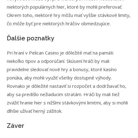
niektorých populárnych hier, ktoré by mohli preferovať.
Okrem toho, niektoré hry môžu mať vyššie stávkové limity,
čo môže byť pre niektorých hráčov obmedzujúce.
Ďalšie poznatky
Pri hraní v Pelican Casino je dôležité mať na pamäti
niekoľko tipov a odporúčaní. Skúsení hráči by mali
pravidelne sledovať nové hry a bonusy, ktoré kasíno
ponúka, aby mohli využiť všetky dostupné výhody.
Rovnako je dôležité nastaviť si rozpočet a dodržiavať ho,
aby sa predišlo nežiaducim stratám. Hráči by mali tiež
zvážiť hranie hier s nižšími stávkovými limitmi, aby si mohli
dlhšie užívať herný zážitok.
Záver