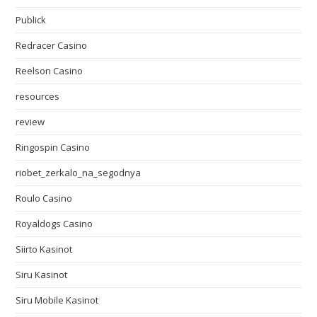
Publick
Redracer Casino
Reelson Casino
resources
review
Ringospin Casino
riobet_zerkalo_na_segodnya
Roulo Casino
Royaldogs Casino
Siirto Kasinot
Siru Kasinot
Siru Mobile Kasinot