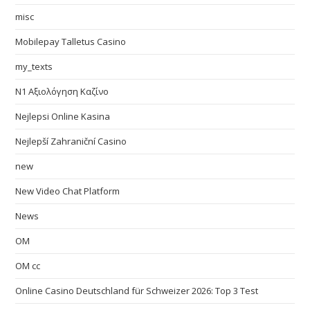
misc
Mobilepay Talletus Casino
my_texts
N1 Αξιολόγηση Καζίνο
Nejlepsi Online Kasina
Nejlepší Zahraniční Casino
new
New Video Chat Platform
News
OM
OM cc
Online Casino Deutschland für Schweizer 2026: Top 3 Test