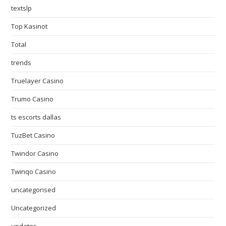
textslp
Top Kasinot
Total
trends
Truelayer Casino
Trumo Casino
ts escorts dallas
TuzBet Casino
Twindor Casino
Twinqo Casino
uncategorised
Uncategorized