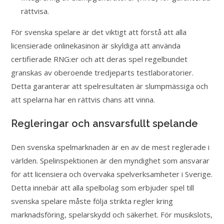
rättvisa.
För svenska spelare är det viktigt att förstå att alla
licensierade onlinekasinon är skyldiga att använda
certifierade RNG:er och att deras spel regelbundet
granskas av oberoende tredjeparts testlaboratorier.
Detta garanterar att spelresultaten är slumpmässiga och
att spelarna har en rättvis chans att vinna.
Regleringar och ansvarsfullt spelande
Den svenska spelmarknaden är en av de mest reglerade i
världen. Spelinspektionen är den myndighet som ansvarar
för att licensiera och övervaka spelverksamheter i Sverige.
Detta innebär att alla spelbolag som erbjuder spel till
svenska spelare måste följa strikta regler kring
marknadsföring, spelarskydd och säkerhet. För musikslots,