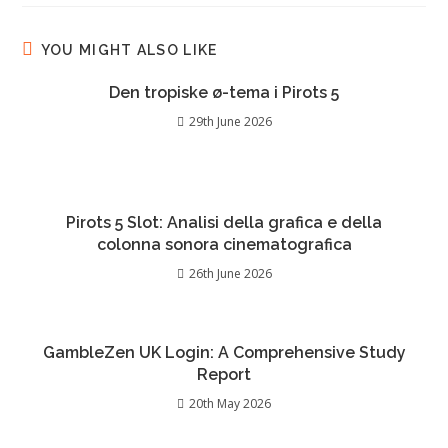
YOU MIGHT ALSO LIKE
Den tropiske ø-tema i Pirots 5
29th June 2026
Pirots 5 Slot: Analisi della grafica e della
colonna sonora cinematografica
26th June 2026
GambleZen UK Login: A Comprehensive Study
Report
20th May 2026