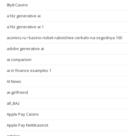
8ty8 Casino
a16z generative ai
a16z generative ai 1
acomics.ru~kazino-riobet-rabotchee-zerkalo-na-segodnya 100
adobe generative ai
ai companion
ai in finance examples 1
AI News
ai-girlfriend
all_BAz
Apple Pay Casino
Apple Pay Nettikasinot