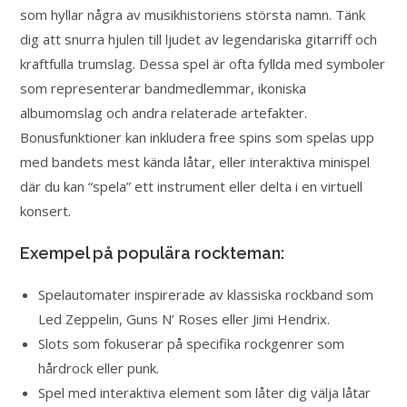
som hyllar några av musikhistoriens största namn. Tänk
dig att snurra hjulen till ljudet av legendariska gitarriff och
kraftfulla trumslag. Dessa spel är ofta fyllda med symboler
som representerar bandmedlemmar, ikoniska
albumomslag och andra relaterade artefakter.
Bonusfunktioner kan inkludera free spins som spelas upp
med bandets mest kända låtar, eller interaktiva minispel
där du kan “spela” ett instrument eller delta i en virtuell
konsert.
Exempel på populära rockteman:
Spelautomater inspirerade av klassiska rockband som
Led Zeppelin, Guns N’ Roses eller Jimi Hendrix.
Slots som fokuserar på specifika rockgenrer som
hårdrock eller punk.
Spel med interaktiva element som låter dig välja låtar