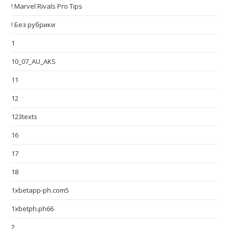
! Marvel Rivals Pro Tips
! Без рубрики
1
10_07_AU_AKS
11
12
123texts
16
17
18
1xbetapp-ph.com5
1xbetph.ph66
2