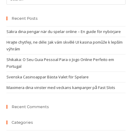
Recent Posts
Säkra dina pengar när du spelar online – En guide för nybörjare
Hrajte chytřeji, ne déle: Jak vám skvělé UI kasina pomůže k lepším
výhrám
Shikaka: O Seu Guia Pessoal Para o Jogo Online Perfeito em
Portugal
Svenska Casinoappar Bästa Valet för Spelare
Maximera dina vinster med veckans kampanjer på Fast Slots
Recent Comments
Categories