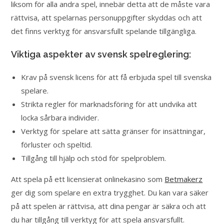
liksom för alla andra spel, innebär detta att de måste vara
rättvisa, att spelarnas personuppgifter skyddas och att
det finns verktyg för ansvarsfullt spelande tillgängliga.
Viktiga aspekter av svensk spelreglering:
Krav på svensk licens för att få erbjuda spel till svenska
spelare.
Strikta regler för marknadsföring för att undvika att
locka sårbara individer.
Verktyg för spelare att sätta gränser för insättningar,
förluster och speltid.
Tillgång till hjälp och stöd för spelproblem.
Att spela på ett licensierat onlinekasino som
Betmakerz
ger dig som spelare en extra trygghet. Du kan vara säker
på att spelen är rättvisa, att dina pengar är säkra och att
du har tillgång till verktyg för att spela ansvarsfullt.