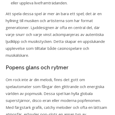
eller uppleva liveframträdanden.
Att spela dessa spel är mer än bara ett spel; det är en
hyllning till musiken och artisterna som har format
generationer. Ljuddesignen är ofta en central del, där
varje snurr och varje vinst ackompanjeras av autentiska
ljudklipp och musikstycken. Detta skapar en uppslukande
upplevelse som tilltalar både casinospelare och
musikälskare.
Popens glans och rytmer
Om rock inte är din melodi, finns det gott om
spelautomater som fångar den glittrande och energiska
världen av popmusik. Dessa spel kan hylla globala
superstjärnor, disco-eran eller moderna popfenomen.
Med färgstark grafik, catchy melodier och ofta en lättsam
atmosfär, erbjuder pop-slots en annan typ av