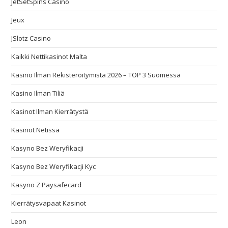
JetSetSpins Casino
Jeux
JSlotz Casino
Kaikki Nettikasinot Malta
Kasino Ilman Rekisteröitymistä 2026 – TOP 3 Suomessa
Kasino Ilman Tiliä
Kasinot Ilman Kierrätystä
Kasinot Netissä
Kasyno Bez Weryfikacji
Kasyno Bez Weryfikacji Kyc
Kasyno Z Paysafecard
Kierrätysvapaat Kasinot
Leon