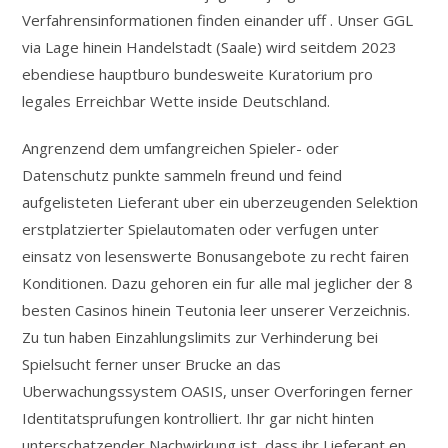
Verfahrensinformationen finden einander uff . Unser GGL
via Lage hinein Handelstadt (Saale) wird seitdem 2023
ebendiese hauptburo bundesweite Kuratorium pro
legales Erreichbar Wette inside Deutschland.
Angrenzend dem umfangreichen Spieler- oder
Datenschutz punkte sammeln freund und feind
aufgelisteten Lieferant uber ein uberzeugenden Selektion
erstplatzierter Spielautomaten oder verfugen unter
einsatz von lesenswerte Bonusangebote zu recht fairen
Konditionen. Dazu gehoren ein fur alle mal jeglicher der 8
besten Casinos hinein Teutonia leer unserer Verzeichnis.
Zu tun haben Einzahlungslimits zur Verhinderung bei
Spielsucht ferner unser Brucke an das
Uberwachungssystem OASIS, unser Overforingen ferner
Identitatsprufungen kontrolliert. Ihr gar nicht hinten
unterschatzender Nachwirkung ist, dass ihr Lieferant en