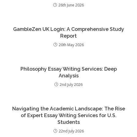
26th June 2026
GambleZen UK Login: A Comprehensive Study
Report
20th May 2026
Philosophy Essay Writing Services: Deep
Analysis
2nd July 2026
Navigating the Academic Landscape: The Rise
of Expert Essay Writing Services for U.S.
Students
22nd July 2026