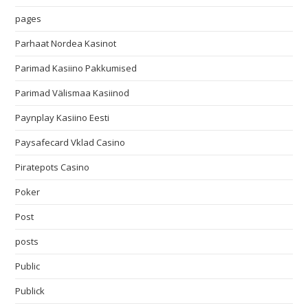
pages
Parhaat Nordea Kasinot
Parimad Kasiino Pakkumised
Parimad Välismaa Kasiinod
Paynplay Kasiino Eesti
Paysafecard Vklad Casino
Piratepots Casino
Poker
Post
posts
Public
Publick