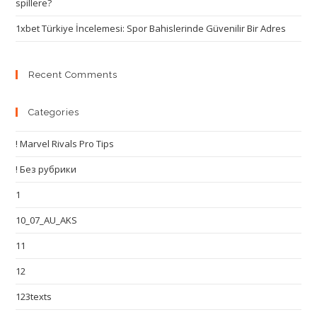
spillere?
1xbet Türkiye İncelemesi: Spor Bahislerinde Güvenilir Bir Adres
Recent Comments
Categories
! Marvel Rivals Pro Tips
! Без рубрики
1
10_07_AU_AKS
11
12
123texts