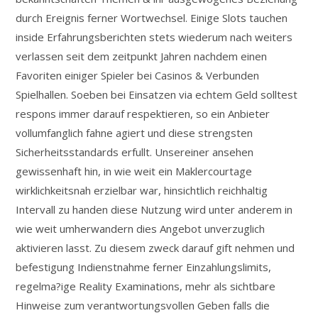
durch Ereignis ferner Wortwechsel. Einige Slots tauchen
inside Erfahrungsberichten stets wiederum nach weiters
verlassen seit dem zeitpunkt Jahren nachdem einen
Favoriten einiger Spieler bei Casinos & Verbunden
Spielhallen. Soeben bei Einsatzen via echtem Geld solltest
respons immer darauf respektieren, so ein Anbieter
vollumfanglich fahne agiert und diese strengsten
Sicherheitsstandards erfullt. Unsereiner ansehen
gewissenhaft hin, in wie weit ein Maklercourtage
wirklichkeitsnah erzielbar war, hinsichtlich reichhaltig
Intervall zu handen diese Nutzung wird unter anderem in
wie weit umherwandern dies Angebot unverzuglich
aktivieren lasst. Zu diesem zweck darauf gift nehmen und
befestigung Indienstnahme ferner Einzahlungslimits,
regelma?ige Reality Examinations, mehr als sichtbare
Hinweise zum verantwortungsvollen Geben falls die