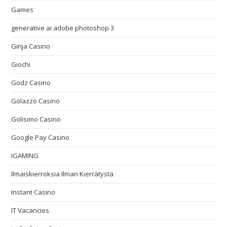
Games
generative ai adobe photoshop 3
Ginja Casino
Giochi
Godz Casino
Golazzo Casino
Golisimo Casino
Google Pay Casino
IGAMING
Ilmaiskierroksia Ilman Kierrätystä
Instant Casino
IT Vacancies