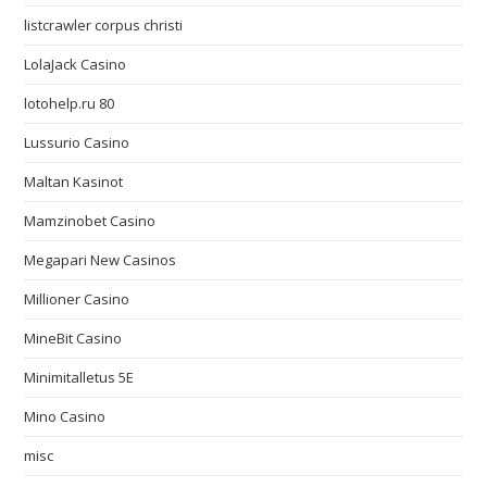
listcrawler corpus christi
LolaJack Casino
lotohelp.ru 80
Lussurio Casino
Maltan Kasinot
Mamzinobet Casino
Megapari New Casinos
Millioner Casino
MineBit Casino
Minimitalletus 5E
Mino Casino
misc