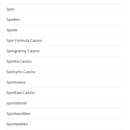
Spei
Spellen
Spiele
Spin Formula Casino
Spingranny Casino
Spinita Casino
SpinLynx Casino
Spinmama
SpinRain Casino
sportsbook
Sportwedden
Sportwetten