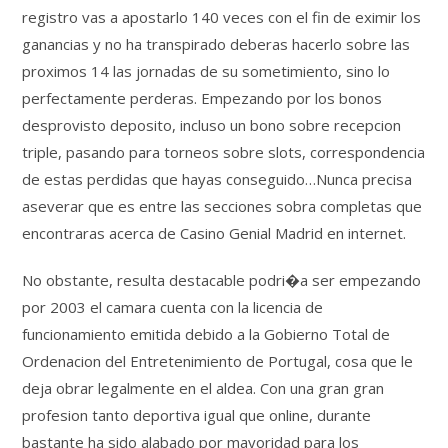
registro vas a apostarlo 140 veces con el fin de eximir los
ganancias y no ha transpirado deberas hacerlo sobre las
proximos 14 las jornadas de su sometimiento, sino lo
perfectamente perderas. Empezando por los bonos
desprovisto deposito, incluso un bono sobre recepcion
triple, pasando para torneos sobre slots, correspondencia
de estas perdidas que hayas conseguido…Nunca precisa
aseverar que es entre las secciones sobra completas que
encontraras acerca de Casino Genial Madrid en internet.
No obstante, resulta destacable podri�a ser empezando
por 2003 el camara cuenta con la licencia de
funcionamiento emitida debido a la Gobierno Total de
Ordenacion del Entretenimiento de Portugal, cosa que le
deja obrar legalmente en el aldea. Con una gran gran
profesion tanto deportiva igual que online, durante
bastante ha sido alabado por mayoridad para los