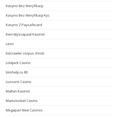
Kasyno Bez Weryfikacji
Kasyno Bez Weryfikacji Kyc
Kasyno Z Paysafecard
Kierrätysvapaat Kasinot
Leon
listcrawler corpus christi
LolaJack Casino
lotohelp.ru 80
Lussurio Casino
Maltan Kasinot
Mamzinobet Casino
Megapari New Casinos