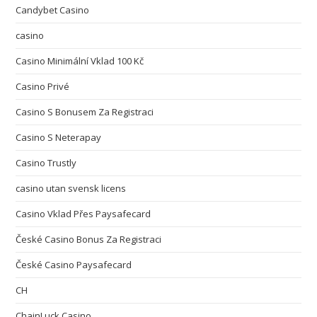
Candybet Casino
casino
Casino Minimální Vklad 100 Kč
Casino Privé
Casino S Bonusem Za Registraci
Casino S Neterapay
Casino Trustly
casino utan svensk licens
Casino Vklad Přes Paysafecard
České Casino Bonus Za Registraci
České Casino Paysafecard
CH
ChainLuck Casino