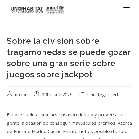
Sobre la division sobre
tragamonedas se puede gozar
sobre una gran serie sobre
juegos sobre jackpot
nanor
30th June 2026
Uncategorised
El bote suele acumularse usando tiempo y provee a las
gente la ocasion de conseguir mayusculos premios. Acerca
de Enorme Madrid Casino En internet es posible disfrutar