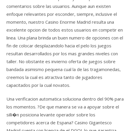
comentarios sobre las usuarios. Aunque aun existen
enfoque relevantes por esconder, siempre, inclusive el
momento, nuestro Casino Enorme Madrid resulta una
excelente opcion de todos estos usuarios en competir en
linea. Una plana brinda un buen numero de opciones con el
fin de colocar desplazandolo hacia el pelo los juegos
resultan desarrollados por los mas grandes niveles con
taller. No obstante es invierno oferta de juegos sobre
bandada asimismo pequena cual la de las tragamonedas,
creemos la cual es atractiva tanto de jugadores
capacitados por la cual novatos.
Una verificacion automatica soluciona dentro del 90% para
los momentos. ?De que manera se va a apoyar sobre el
silli�n posiciona levante operador sobre los
competidores acerca de Espana? Casino Gigantesco
Madrid cuenta con licencia de el DGOJ, lo que garantiza