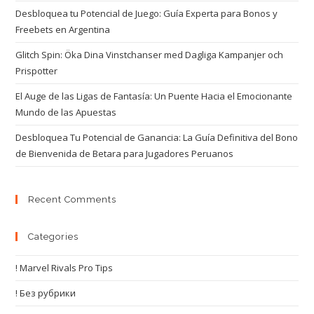
Desbloquea tu Potencial de Juego: Guía Experta para Bonos y
Freebets en Argentina
Glitch Spin: Öka Dina Vinstchanser med Dagliga Kampanjer och
Prispotter
El Auge de las Ligas de Fantasía: Un Puente Hacia el Emocionante
Mundo de las Apuestas
Desbloquea Tu Potencial de Ganancia: La Guía Definitiva del Bono
de Bienvenida de Betara para Jugadores Peruanos
Recent Comments
Categories
! Marvel Rivals Pro Tips
! Без рубрики