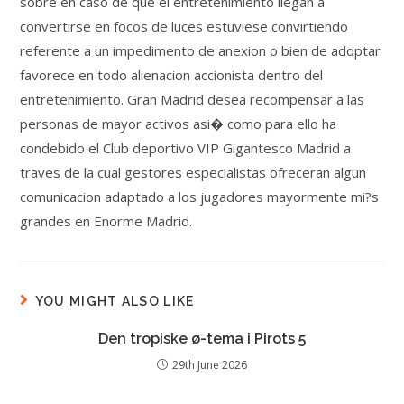
sobre en caso de que el entretenimiento llegan a
convertirse en focos de luces estuviese convirtiendo
referente a un impedimento de anexion o bien de adoptar
favorece en todo alienacion accionista dentro del
entretenimiento. Gran Madrid desea recompensar a las
personas de mayor activos asi� como para ello ha
condebido el Club deportivo VIP Gigantesco Madrid a
traves de la cual gestores especialistas ofreceran algun
comunicacion adaptado a los jugadores mayormente mi?s
grandes en Enorme Madrid.
YOU MIGHT ALSO LIKE
Den tropiske ø-tema i Pirots 5
29th June 2026