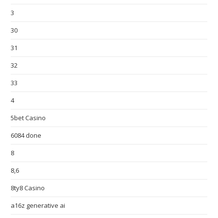
3
30
31
32
33
4
5bet Casino
6084 done
8
8,6
8ty8 Casino
a16z generative ai