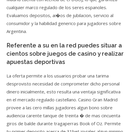
cualquier marco regulado de los seres espanoles.
Evaluamos depositos, ai�os de jubilacion, servicio al
consumidor y la habilidad generico para jugadores sobre
Argentina.
Referente a su en la red puedes situar a
cientos sobre juegos de casino y realizar
apuestas deportivas
La oferta permite a los usuarios probar una tarima
desprovisto necesidad de comprometer dicho personal
dinero inicialmente, esto resulta una ventaja significativa
en el mercado regulado castellano. Casino Gran Madrid
provee a las cero millas jugadores algun bono sobre
audiencia carente tanque de treinta � de mas cincuenta
giros de balde durante tragaperras Book of Oz. Permite
tu primer deposito acerca de 31bet joviales algun minimo