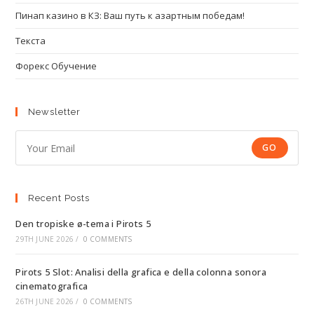
Пинап казино в КЗ: Ваш путь к азартным победам!
Текста
Форекс Обучение
Newsletter
GO
Recent Posts
Den tropiske ø-tema i Pirots 5
29TH JUNE 2026
/
0 COMMENTS
Pirots 5 Slot: Analisi della grafica e della colonna sonora
cinematografica
26TH JUNE 2026
/
0 COMMENTS