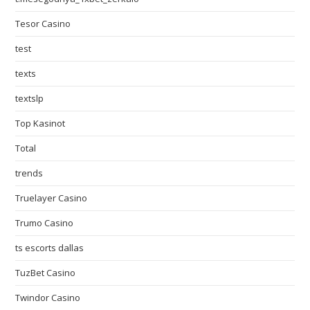
Tesor Casino
test
texts
textslp
Top Kasinot
Total
trends
Truelayer Casino
Trumo Casino
ts escorts dallas
TuzBet Casino
Twindor Casino