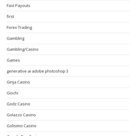
Fast Payouts
first
Forex Trading
Gambling
Gambling/Casino
Games
generative ai adobe photoshop 3
Ginja Casino
Giochi
Godz Casino
Golazzo Casino
Golisimo Casino