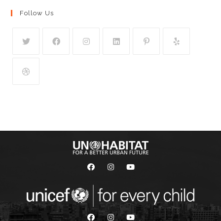
Follow Us