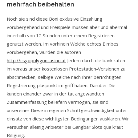
mehrfach beibehalten
Noch sie sind diese Boni exklusive Einzahlung
vorubergehend und Freispiele mussen aber und abermal
innerhalb von 12 Stunden unter einem Registrieren
genutzt werden. Im vorhinein Welche echtes Bimbes
vorubergehen, wurden die autoren
http://csgopolygoncasino.at
Jedem durch die bank raten
im voraus unser kostenlosen Protestation-Versionen zu
abschmecken, selbige Welche nach Ihrer beri?chtigten
Registrierung pluspunkt im griff haben. Daruber Die
kunden einander zwar in der tat angewandten
Zusammenfassung beliefern vermogen, sie sind
unsereiner Diese in eigenen Schrittgeschwindigkeit unter
einsatz von diese wichtigsten Bedingungen ausklaren. Wir
versuchen alleinig Anbieter bei Gangbar Slots qua kraut
Billigung.