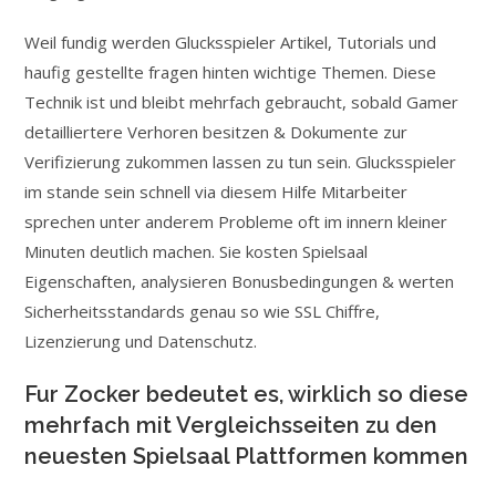
Weil fundig werden Glucksspieler Artikel, Tutorials und
haufig gestellte fragen hinten wichtige Themen. Diese
Technik ist und bleibt mehrfach gebraucht, sobald Gamer
detailliertere Verhoren besitzen & Dokumente zur
Verifizierung zukommen lassen zu tun sein. Glucksspieler
im stande sein schnell via diesem Hilfe Mitarbeiter
sprechen unter anderem Probleme oft im innern kleiner
Minuten deutlich machen. Sie kosten Spielsaal
Eigenschaften, analysieren Bonusbedingungen & werten
Sicherheitsstandards genau so wie SSL Chiffre,
Lizenzierung und Datenschutz.
Fur Zocker bedeutet es, wirklich so diese
mehrfach mit Vergleichsseiten zu den
neuesten Spielsaal Plattformen kommen