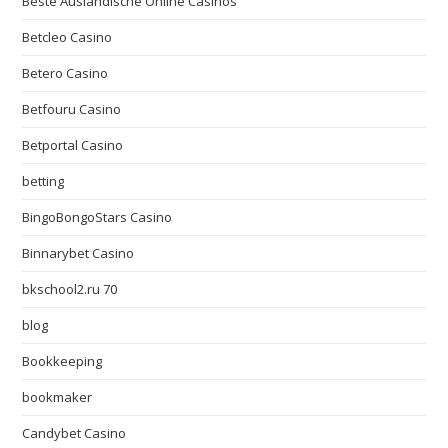
Beste Ausländische Online Casinos
Betcleo Casino
Betero Casino
Betfouru Casino
Betportal Casino
betting
BingoBongoStars Casino
Binnarybet Casino
bkschool2.ru 70
blog
Bookkeeping
bookmaker
Candybet Casino