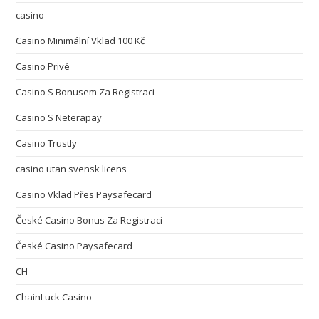
casino
Casino Minimální Vklad 100 Kč
Casino Privé
Casino S Bonusem Za Registraci
Casino S Neterapay
Casino Trustly
casino utan svensk licens
Casino Vklad Přes Paysafecard
České Casino Bonus Za Registraci
České Casino Paysafecard
CH
ChainLuck Casino