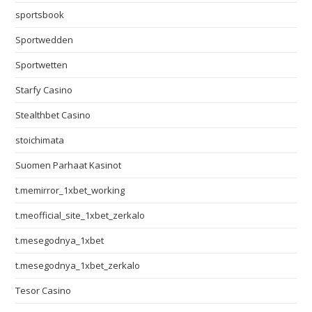
sportsbook
Sportwedden
Sportwetten
Starfy Casino
Stealthbet Casino
stoichimata
Suomen Parhaat Kasinot
t.memirror_1xbet_working
t.meofficial_site_1xbet_zerkalo
t.mesegodnya_1xbet
t.mesegodnya_1xbet_zerkalo
Tesor Casino