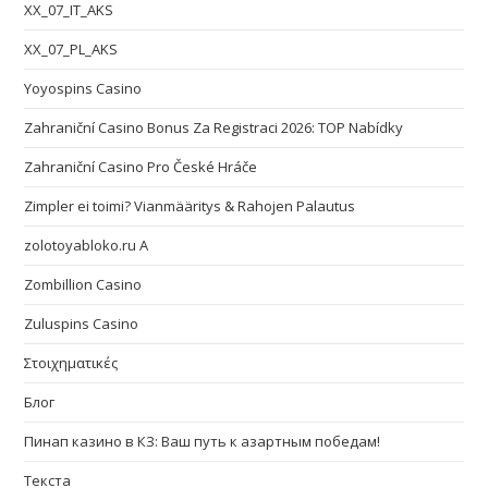
XX_07_IT_AKS
XX_07_PL_AKS
Yoyospins Casino
Zahraniční Casino Bonus Za Registraci 2026: TOP Nabídky
Zahraniční Casino Pro České Hráče
Zimpler ei toimi? Vianmääritys & Rahojen Palautus
zolotoyabloko.ru A
Zombillion Casino
Zuluspins Casino
Στοιχηματικές
Блог
Пинап казино в КЗ: Ваш путь к азартным победам!
Текста