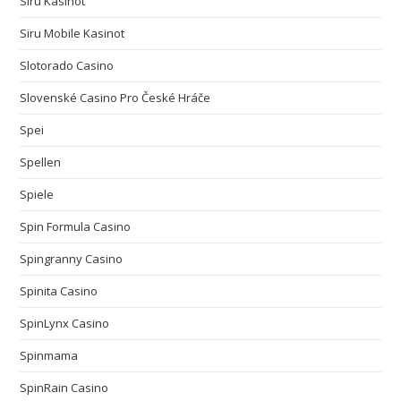
Siru Kasinot
Siru Mobile Kasinot
Slotorado Casino
Slovenské Casino Pro České Hráče
Spei
Spellen
Spiele
Spin Formula Casino
Spingranny Casino
Spinita Casino
SpinLynx Casino
Spinmama
SpinRain Casino