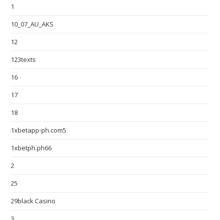
1
10_07_AU_AKS
12
123texts
16
17
18
1xbetapp-ph.com5
1xbetph.ph66
2
25
29black Casino
3