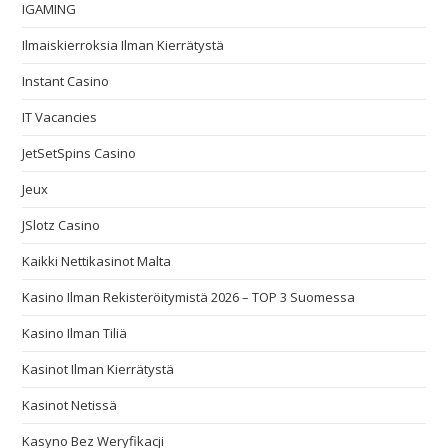
IGAMING
Ilmaiskierroksia Ilman Kierrätystä
Instant Casino
IT Vacancies
JetSetSpins Casino
Jeux
JSlotz Casino
Kaikki Nettikasinot Malta
Kasino Ilman Rekisteröitymistä 2026 – TOP 3 Suomessa
Kasino Ilman Tiliä
Kasinot Ilman Kierrätystä
Kasinot Netissä
Kasyno Bez Weryfikacji