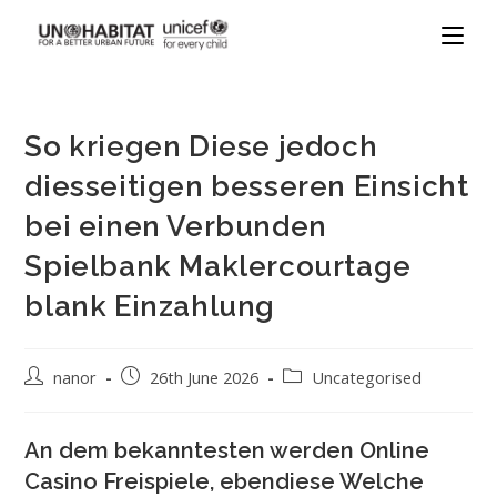
So kriegen Diese jedoch
diesseitigen besseren Einsicht
bei einen Verbunden
Spielbank Maklercourtage
blank Einzahlung
nanor
26th June 2026
Uncategorised
An dem bekanntesten werden Online
Casino Freispiele, ebendiese Welche