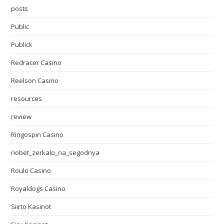
posts
Public
Publick
Redracer Casino
Reelson Casino
resources
review
Ringospin Casino
riobet_zerkalo_na_segodnya
Roulo Casino
Royaldogs Casino
Siirto Kasinot