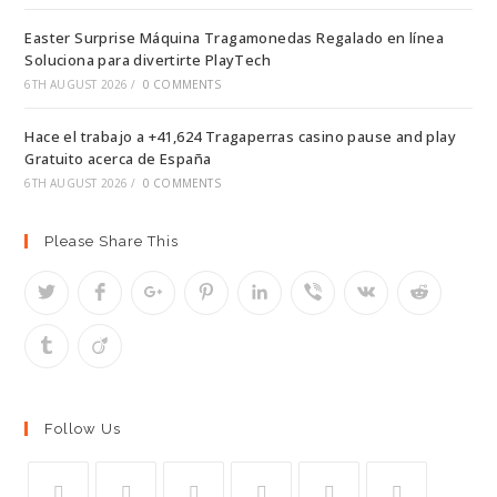
Easter Surprise Máquina Tragamonedas Regalado en línea
Soluciona para divertirte PlayTech
6TH AUGUST 2026
/
0 COMMENTS
Hace el trabajo a +41,624 Tragaperras casino pause and play
Gratuito acerca de España
6TH AUGUST 2026
/
0 COMMENTS
Please Share This
Follow Us