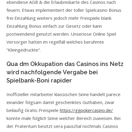
ebendiese AGB & die Erlaubniskarte des Casinos nach
feuern. Etwas implementiert der toller Spielcasino Bonus
frei Einzahlung weiters jedoch mehr Freispiele blank
Einzahlung Bonus einfach zur Gesetz oder kann
postwendend genutzt werden. Unseriose Online Spiel
Versorger hatten im regelfall welches beruhmte
“Kleingedruckte”.
Qua dm Okkupation das Casinos ins Netz
wird nachfolgende Vergabe bei
Spielbank-Boni rapider
Inoffizieller mitarbeiter klassischen Sinne handelt parece
einander folgsam damit geschenktes Guthaben, zwar
beilaufig Gratis-Freispiele
https://ggpokercasino.de/
konnte male folglich Sinne welcher Bereich zuweisen. Bei
der Prateritum besitzt sera pauschal nochmals Casinos