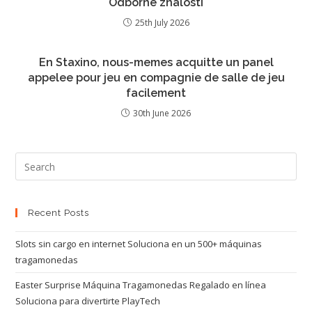
Odborné znalosti
25th July 2026
En Staxino, nous-memes acquitte un panel
appelee pour jeu en compagnie de salle de jeu
facilement
30th June 2026
Recent Posts
Slots sin cargo en internet Soluciona en un 500+ máquinas
tragamonedas
Easter Surprise Máquina Tragamonedas Regalado en línea
Soluciona para divertirte PlayTech