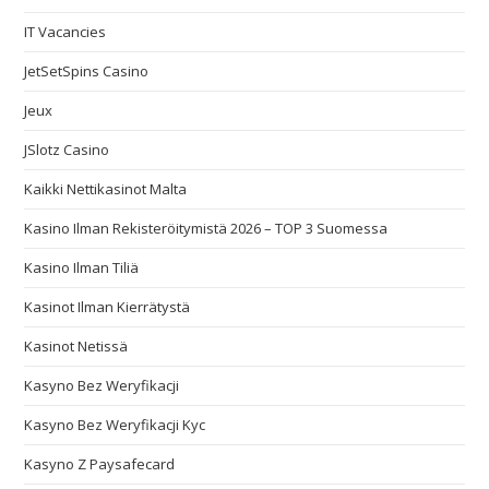
IT Vacancies
JetSetSpins Casino
Jeux
JSlotz Casino
Kaikki Nettikasinot Malta
Kasino Ilman Rekisteröitymistä 2026 – TOP 3 Suomessa
Kasino Ilman Tiliä
Kasinot Ilman Kierrätystä
Kasinot Netissä
Kasyno Bez Weryfikacji
Kasyno Bez Weryfikacji Kyc
Kasyno Z Paysafecard