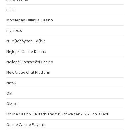
misc
Mobilepay Talletus Casino
my_texts
N1 Αξιολόγηση Καζίνο
Nejlepsi Online Kasina
Nejlepší Zahraniční Casino
New Video Chat Platform
News
OM
OM cc
Online Casino Deutschland für Schweizer 2026: Top 3 Test
Online Casino Paysafe