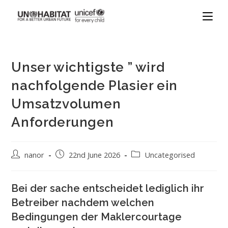
Unser wichtigste ” wird
nachfolgende Plasier ein
Umsatzvolumen
Anforderungen
nanor
22nd June 2026
Uncategorised
Bei der sache entscheidet lediglich ihr
Betreiber nachdem welchen
Bedingungen der Maklercourtage