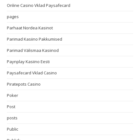
Online Casino Vklad Paysafecard
pages
Parhaat Nordea Kasinot
Parimad Kasiino Pakkumised
Parimad Välismaa Kasiinod
Paynplay Kasiino Eesti
Paysafecard Vklad Casino
Piratepots Casino
Poker
Post
posts
Public