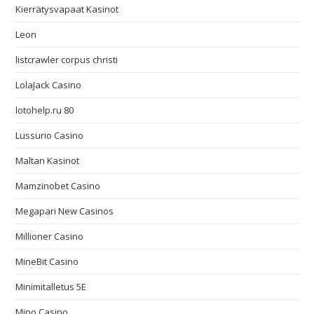
Kierrätysvapaat Kasinot
Leon
listcrawler corpus christi
LolaJack Casino
lotohelp.ru 80
Lussurio Casino
Maltan Kasinot
Mamzinobet Casino
Megapari New Casinos
Millioner Casino
MineBit Casino
Minimitalletus 5E
Mino Casino