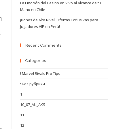
La Emoción del Casino en Vivo al Alcance de tu
Mano en Chile
η
¡Bonos de Alto Nivel: Ofertas Exclusivas para
Jugadores VIP en Perú!
.
Recent Comments
Categories
! Marvel Rivals Pro Tips
! Без рубрики
1
10_07_AU_AKS
11
12
ής