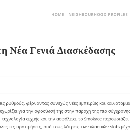
HOME
NEIGHBOURHOOD PROFILES
η Νέα Γενιά Διασκέδασης
δεις ρυθμούς, φέρνοντας συνεχώς νέες εμπειρίες και καινοτομίε
εχωρίζει για την αφοσίωσή της στην παροχή της πιο σύγχρονη
ν τεχνολογία αιχμής και την ασφάλεια, το Smokace παρουσιάζει
λες τις προτιμήσεις, από τους λάτρεις των κλασικών slots μέχρ