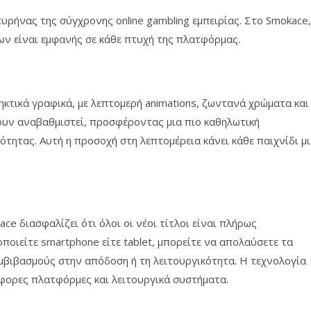
πυρήνας της σύγχρονης online gambling εμπειρίας. Στο Smokace,
ων είναι εμφανής σε κάθε πτυχή της πλατφόρμας.
ηκτικά γραφικά, με λεπτομερή animations, ζωντανά χρώματα και
χουν αναβαθμιστεί, προσφέροντας μια πιο καθηλωτική
τητας. Αυτή η προσοχή στη λεπτομέρεια κάνει κάθε παιχνίδι μ
ace διασφαλίζει ότι όλοι οι νέοι τίτλοι είναι πλήρως
οποιείτε smartphone είτε tablet, μπορείτε να απολαύσετε τα
συμβιβασμούς στην απόδοση ή τη λειτουργικότητα. Η τεχνολογία
φορες πλατφόρμες και λειτουργικά συστήματα.