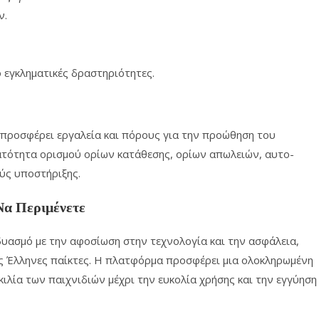
ν.
 εγκληματικές δραστηριότητες.
 προσφέρει εργαλεία και πόρους για την προώθηση του
τότητα ορισμού ορίων κατάθεσης, ορίων απωλειών, αυτο-
ύς υποστήριξης.
Να Περιμένετε
υασμό με την αφοσίωση στην τεχνολογία και την ασφάλεια,
υς Έλληνες παίκτες. Η πλατφόρμα προσφέρει μια ολοκληρωμένη
κιλία των παιχνιδιών μέχρι την ευκολία χρήσης και την εγγύηση