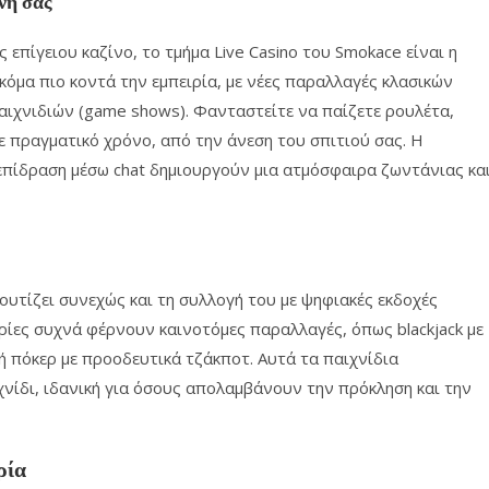
νη σας
επίγειου καζίνο, το τμήμα Live Casino του Smokace είναι η
κόμα πιο κοντά την εμπειρία, με νέες παραλλαγές κλασικών
αιχνιδιών (game shows). Φανταστείτε να παίζετε ρουλέτα,
 σε πραγματικό χρόνο, από την άνεση του σπιτιού σας. Η
λεπίδραση μέσω chat δημιουργούν μια ατμόσφαιρα ζωντάνιας κα
πλουτίζει συνεχώς και τη συλλογή του με ψηφιακές εκδοχές
ρίες συχνά φέρνουν καινοτόμες παραλλαγές, όπως blackjack με
ή πόκερ με προοδευτικά τζάκποτ. Αυτά τα παιχνίδια
νίδι, ιδανική για όσους απολαμβάνουν την πρόκληση και την
ρία