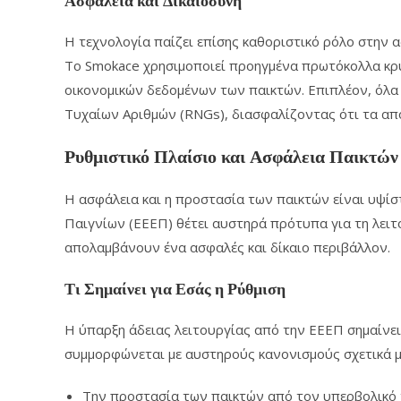
Ασφάλεια και Δικαιοσύνη
Η τεχνολογία παίζει επίσης καθοριστικό ρόλο στην 
Το Smokace χρησιμοποιεί προηγμένα πρωτόκολλα κρ
οικονομικών δεδομένων των παικτών. Επιπλέον, όλα 
Τυχαίων Αριθμών (RNGs), διασφαλίζοντας ότι τα απο
Ρυθμιστικό Πλαίσιο και Ασφάλεια Παικτών
Η ασφάλεια και η προστασία των παικτών είναι υψίσ
Παιγνίων (ΕΕΕΠ) θέτει αυστηρά πρότυπα για τη λειτο
απολαμβάνουν ένα ασφαλές και δίκαιο περιβάλλον.
Τι Σημαίνει για Εσάς η Ρύθμιση
Η ύπαρξη άδειας λειτουργίας από την ΕΕΕΠ σημαίνει 
συμμορφώνεται με αυστηρούς κανονισμούς σχετικά μ
Την προστασία των παικτών από τον υπερβολικό 