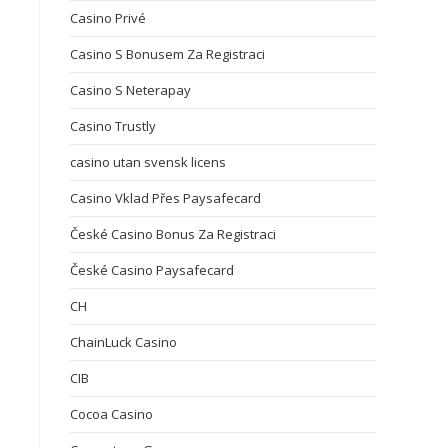
Casino Privé
Casino S Bonusem Za Registraci
Casino S Neterapay
Casino Trustly
casino utan svensk licens
Casino Vklad Přes Paysafecard
České Casino Bonus Za Registraci
České Casino Paysafecard
CH
ChainLuck Casino
CIB
Cocoa Casino