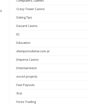
Computers, Games
Crazy Tower Сasino
α
Dating Tips
Dazard Casino
EC
Education
elemporiodelvw.com.ar
Emperia Casino
Entertainment
escort projects
Fast Payouts
first
Forex Trading