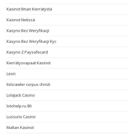
Kasinot Ilman Kierrätystä
Kasinot Netissä
Kasyno Bez Weryfikacji
Kasyno Bez Weryfikacji Kyc
Kasyno Z Paysafecard
Kierrätysvapaat Kasinot
Leon
listcrawler corpus christi
LolaJack Casino
lotohelp.ru 80
Lussurio Casino
Maltan Kasinot