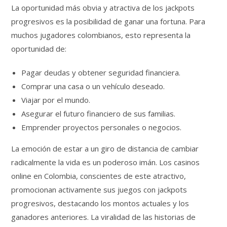
La oportunidad más obvia y atractiva de los jackpots
progresivos es la posibilidad de ganar una fortuna. Para
muchos jugadores colombianos, esto representa la
oportunidad de:
Pagar deudas y obtener seguridad financiera.
Comprar una casa o un vehículo deseado.
Viajar por el mundo.
Asegurar el futuro financiero de sus familias.
Emprender proyectos personales o negocios.
La emoción de estar a un giro de distancia de cambiar
radicalmente la vida es un poderoso imán. Los casinos
online en Colombia, conscientes de este atractivo,
promocionan activamente sus juegos con jackpots
progresivos, destacando los montos actuales y los
ganadores anteriores. La viralidad de las historias de