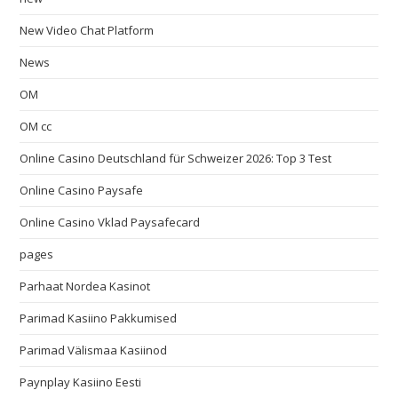
New Video Chat Platform
News
OM
OM cc
Online Casino Deutschland für Schweizer 2026: Top 3 Test
Online Casino Paysafe
Online Casino Vklad Paysafecard
pages
Parhaat Nordea Kasinot
Parimad Kasiino Pakkumised
Parimad Välismaa Kasiinod
Paynplay Kasiino Eesti