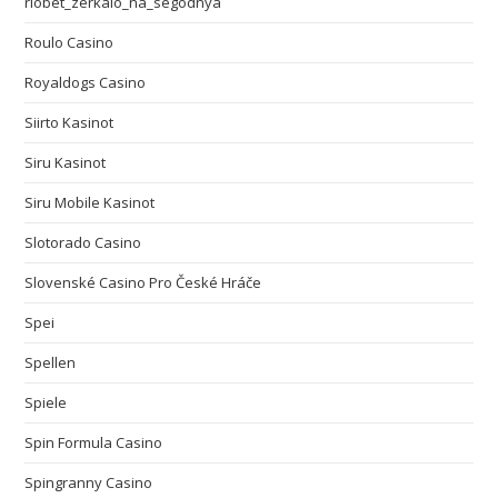
riobet_zerkalo_na_segodnya
Roulo Casino
Royaldogs Casino
Siirto Kasinot
Siru Kasinot
Siru Mobile Kasinot
Slotorado Casino
Slovenské Casino Pro České Hráče
Spei
Spellen
Spiele
Spin Formula Casino
Spingranny Casino