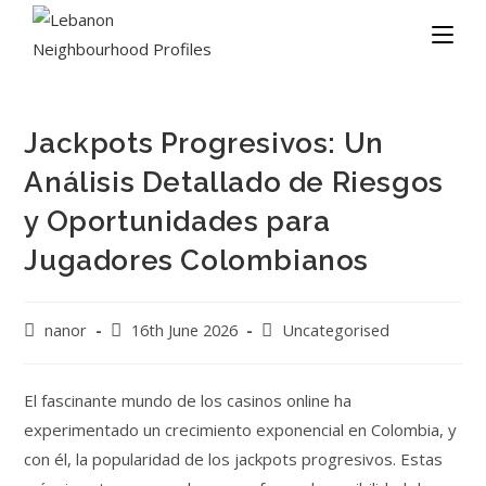
Jackpots Progresivos: Un
Análisis Detallado de Riesgos
y Oportunidades para
Jugadores Colombianos
nanor
16th June 2026
Uncategorised
El fascinante mundo de los casinos online ha
experimentado un crecimiento exponencial en Colombia, y
con él, la popularidad de los jackpots progresivos. Estas