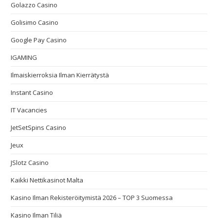
Golazzo Casino
Golisimo Casino
Google Pay Casino
IGAMING
Ilmaiskierroksia Ilman Kierrätystä
Instant Casino
IT Vacancies
JetSetSpins Casino
Jeux
JSlotz Casino
Kaikki Nettikasinot Malta
Kasino Ilman Rekisteröitymistä 2026 – TOP 3 Suomessa
Kasino Ilman Tiliä