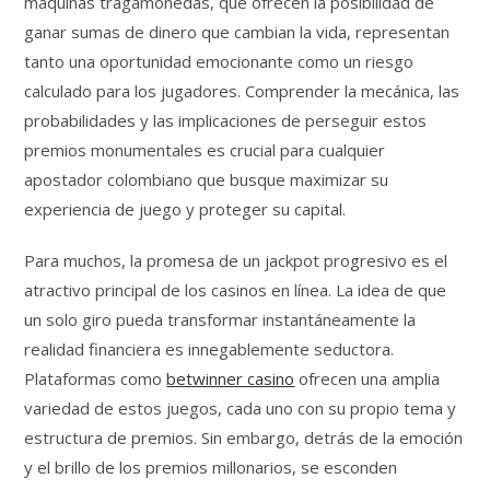
máquinas tragamonedas, que ofrecen la posibilidad de
ganar sumas de dinero que cambian la vida, representan
tanto una oportunidad emocionante como un riesgo
calculado para los jugadores. Comprender la mecánica, las
probabilidades y las implicaciones de perseguir estos
premios monumentales es crucial para cualquier
apostador colombiano que busque maximizar su
experiencia de juego y proteger su capital.
Para muchos, la promesa de un jackpot progresivo es el
atractivo principal de los casinos en línea. La idea de que
un solo giro pueda transformar instantáneamente la
realidad financiera es innegablemente seductora.
Plataformas como
betwinner casino
ofrecen una amplia
variedad de estos juegos, cada uno con su propio tema y
estructura de premios. Sin embargo, detrás de la emoción
y el brillo de los premios millonarios, se esconden