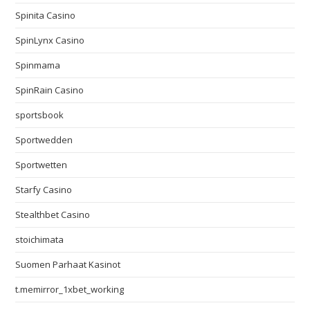
Spinita Casino
SpinLynx Casino
Spinmama
SpinRain Casino
sportsbook
Sportwedden
Sportwetten
Starfy Casino
Stealthbet Casino
stoichimata
Suomen Parhaat Kasinot
t.memirror_1xbet_working