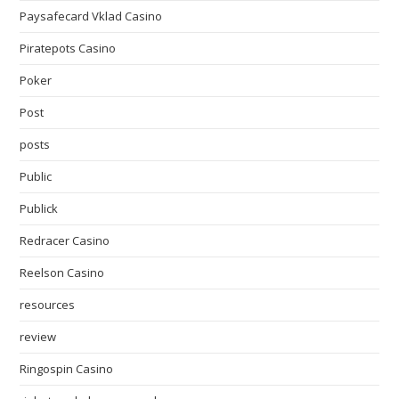
Paysafecard Vklad Casino
Piratepots Casino
Poker
Post
posts
Public
Publick
Redracer Casino
Reelson Casino
resources
review
Ringospin Casino