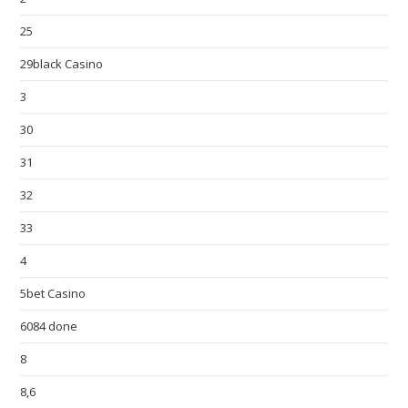
25
29black Casino
3
30
31
32
33
4
5bet Casino
6084 done
8
8,6