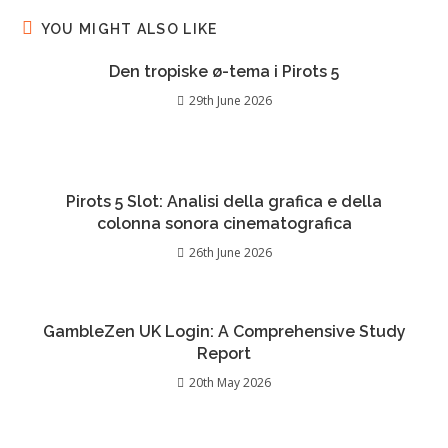
YOU MIGHT ALSO LIKE
Den tropiske ø-tema i Pirots 5
29th June 2026
Pirots 5 Slot: Analisi della grafica e della
colonna sonora cinematografica
26th June 2026
GambleZen UK Login: A Comprehensive Study
Report
20th May 2026