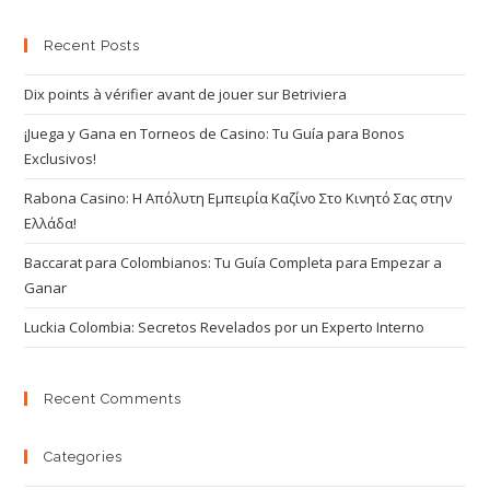
Recent Posts
Dix points à vérifier avant de jouer sur Betriviera
¡Juega y Gana en Torneos de Casino: Tu Guía para Bonos
Exclusivos!
Rabona Casino: Η Απόλυτη Εμπειρία Καζίνο Στο Κινητό Σας στην
Ελλάδα!
Baccarat para Colombianos: Tu Guía Completa para Empezar a
Ganar
Luckia Colombia: Secretos Revelados por un Experto Interno
Recent Comments
Categories