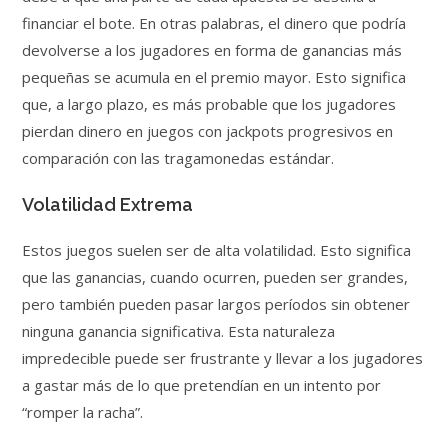
financiar el bote. En otras palabras, el dinero que podría
devolverse a los jugadores en forma de ganancias más
pequeñas se acumula en el premio mayor. Esto significa
que, a largo plazo, es más probable que los jugadores
pierdan dinero en juegos con jackpots progresivos en
comparación con las tragamonedas estándar.
Volatilidad Extrema
Estos juegos suelen ser de alta volatilidad. Esto significa
que las ganancias, cuando ocurren, pueden ser grandes,
pero también pueden pasar largos períodos sin obtener
ninguna ganancia significativa. Esta naturaleza
impredecible puede ser frustrante y llevar a los jugadores
a gastar más de lo que pretendían en un intento por
“romper la racha”.