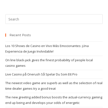
Recent Posts
Los 10 Shows de Casino en Vivo Más Emocionantes: ¡Una
Experiencia de Juego Inolvidable!
On line black-jack gives the finest probability of people local
casino games
Live Casino på Onerush Så Spelar Du Som Ett Pro
The newest video game are superb as well as the selection of real
time dealer games try a good treat
The new greeting added bonus boosts the actual-currency gaming
end up being and develops your odds of energetic