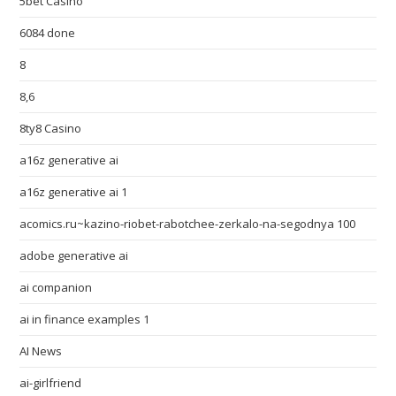
5bet Casino
6084 done
8
8,6
8ty8 Casino
a16z generative ai
a16z generative ai 1
acomics.ru~kazino-riobet-rabotchee-zerkalo-na-segodnya 100
adobe generative ai
ai companion
ai in finance examples 1
AI News
ai-girlfriend