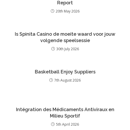
Report
20th May 2026
Is Spinita Casino de moeite waard voor jouw
volgende speelsessie
30th July 2026
Basketball Enjoy Suppliers
7th August 2026
Intégration des Médicaments Antiviraux en
Milieu Sportif
5th April 2026