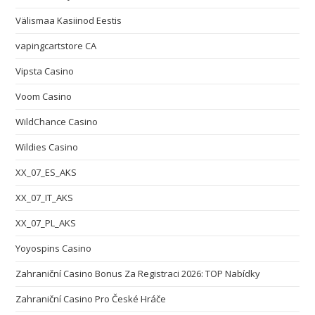
Välismaa Kasiinod Eestis
vapingcartstore CA
Vipsta Casino
Voom Casino
WildChance Casino
Wildies Casino
XX_07_ES_AKS
XX_07_IT_AKS
XX_07_PL_AKS
Yoyospins Casino
Zahraniční Casino Bonus Za Registraci 2026: TOP Nabídky
Zahraniční Casino Pro České Hráče