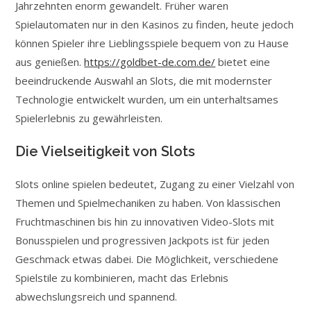
Jahrzehnten enorm gewandelt. Früher waren
Spielautomaten nur in den Kasinos zu finden, heute jedoch
können Spieler ihre Lieblingsspiele bequem von zu Hause
aus genießen.
https://goldbet-de.com.de/
bietet eine
beeindruckende Auswahl an Slots, die mit modernster
Technologie entwickelt wurden, um ein unterhaltsames
Spielerlebnis zu gewährleisten.
Die Vielseitigkeit von Slots
Slots online spielen bedeutet, Zugang zu einer Vielzahl von
Themen und Spielmechaniken zu haben. Von klassischen
Fruchtmaschinen bis hin zu innovativen Video-Slots mit
Bonusspielen und progressiven Jackpots ist für jeden
Geschmack etwas dabei. Die Möglichkeit, verschiedene
Spielstile zu kombinieren, macht das Erlebnis
abwechslungsreich und spannend.