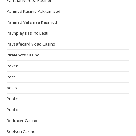
Parhaat Nordea Kasinot
Parimad Kasiino Pakkumised
Parimad Välismaa Kasiinod
Paynplay Kasiino Eesti
Paysafecard Vklad Casino
Piratepots Casino
Poker
Post
posts
Public
Publick
Redracer Casino
Reelson Casino