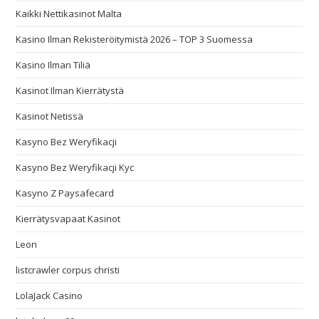
Kaikki Nettikasinot Malta
Kasino Ilman Rekisteröitymistä 2026 – TOP 3 Suomessa
Kasino Ilman Tiliä
Kasinot Ilman Kierrätystä
Kasinot Netissä
Kasyno Bez Weryfikacji
Kasyno Bez Weryfikacji Kyc
Kasyno Z Paysafecard
Kierrätysvapaat Kasinot
Leon
listcrawler corpus christi
LolaJack Casino