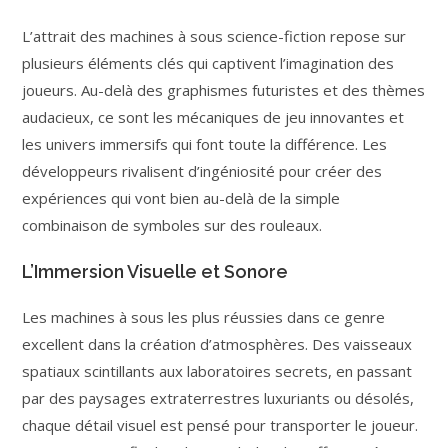
L’attrait des machines à sous science-fiction repose sur
plusieurs éléments clés qui captivent l’imagination des
joueurs. Au-delà des graphismes futuristes et des thèmes
audacieux, ce sont les mécaniques de jeu innovantes et
les univers immersifs qui font toute la différence. Les
développeurs rivalisent d’ingéniosité pour créer des
expériences qui vont bien au-delà de la simple
combinaison de symboles sur des rouleaux.
L’Immersion Visuelle et Sonore
Les machines à sous les plus réussies dans ce genre
excellent dans la création d’atmosphères. Des vaisseaux
spatiaux scintillants aux laboratoires secrets, en passant
par des paysages extraterrestres luxuriants ou désolés,
chaque détail visuel est pensé pour transporter le joueur.