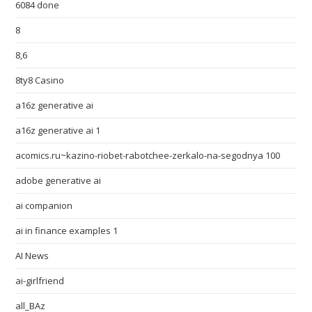
6084 done
8
8,6
8ty8 Casino
a16z generative ai
a16z generative ai 1
acomics.ru~kazino-riobet-rabotchee-zerkalo-na-segodnya 100
adobe generative ai
ai companion
ai in finance examples 1
AI News
ai-girlfriend
all_BAz