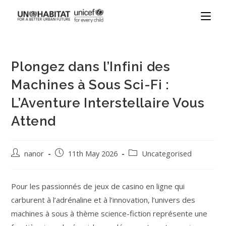
Plongez dans l’Infini des
Machines à Sous Sci-Fi :
L’Aventure Interstellaire Vous
Attend
nanor
11th May 2026
Uncategorised
Pour les passionnés de jeux de casino en ligne qui
carburent à l’adrénaline et à l’innovation, l’univers des
machines à sous à thème science-fiction représente une