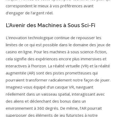
correspondent le mieux à vos préférences avant
d’engager de l’argent réel.
L’Avenir des Machines à Sous Sci-Fi
L’innovation technologique continue de repousser les
limites de ce qui est possible dans le domaine des jeux de
casino en ligne. Pour les machines à sous science-fiction,
cela signifie des expériences encore plus immersives et
interactives à l’horizon. La réalité virtuelle (VR) et la réalité
augmentée (AR) sont des pistes prometteuses qui
pourraient transformer radicalement notre façon de jouer.
Imaginez-vous équipé d’un casque VR, naviguant
réellement dans un vaisseau spatial, interagissant avec
des aliens et déclenchant des bonus dans un
environnement à 360 degrés. De même, l’AR pourrait
superposer des éléments de jeu futuristes à notre