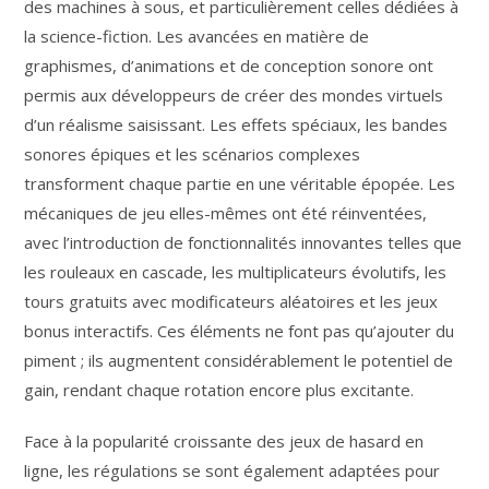
des machines à sous, et particulièrement celles dédiées à
la science-fiction. Les avancées en matière de
graphismes, d’animations et de conception sonore ont
permis aux développeurs de créer des mondes virtuels
d’un réalisme saisissant. Les effets spéciaux, les bandes
sonores épiques et les scénarios complexes
transforment chaque partie en une véritable épopée. Les
mécaniques de jeu elles-mêmes ont été réinventées,
avec l’introduction de fonctionnalités innovantes telles que
les rouleaux en cascade, les multiplicateurs évolutifs, les
tours gratuits avec modificateurs aléatoires et les jeux
bonus interactifs. Ces éléments ne font pas qu’ajouter du
piment ; ils augmentent considérablement le potentiel de
gain, rendant chaque rotation encore plus excitante.
Face à la popularité croissante des jeux de hasard en
ligne, les régulations se sont également adaptées pour