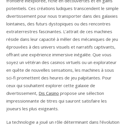
frontière inexplorée, riche en découvertes et en gains
potentiels. Ces créations ludiques transcendent le simple
divertissement pour nous transporter dans des galaxies
lointaines, des futurs dystopiques ou des rencontres
extraterrestres fascinantes. L’attrait de ces machines
réside dans leur capacité à mêler des mécaniques de jeu
éprouvées à des univers visuels et narratifs captivants,
offrant une expérience immersive inégalée. Que vous
soyez un vétéran des casinos virtuels ou un explorateur
en quête de nouvelles sensations, les machines à sous
sci-fi promettent des heures de jeu palpitantes. Pour
ceux qui souhaitent explorer cette galaxie de
divertissement,
Dis Casino
propose une sélection
impressionnante de titres qui sauront satisfaire les
joueurs les plus exigeants.
La technologie a joué un rôle déterminant dans l’évolution