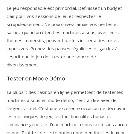
Le jeu responsable est primordial. Définissez un budget
clair pour vos sessions de jeu et respectez-le
scrupuleusement. Ne poursuivez jamais vos pertes et
sachez quand arrêter. Les machines à sous, avec leurs
thèmes immersifs, peuvent parfois inciter à des mises
impulsives. Prenez des pauses régulières et gardez à
l’esprit que le jeu doit rester une source de
divertissement.
Tester en Mode Démo
La plupart des casinos en ligne permettent de tester les
machines à sous en mode démo, c’est-à-dire avec de
l’argent virtuel. C’est une excellente occasion de découvrir
les mécaniques de jeu, les fonctionnalités bonus et
l’ambiance générale d’une machine à sous sci-fi sans aucun
risque. Profitez de cette option pour identifier les jeux qui