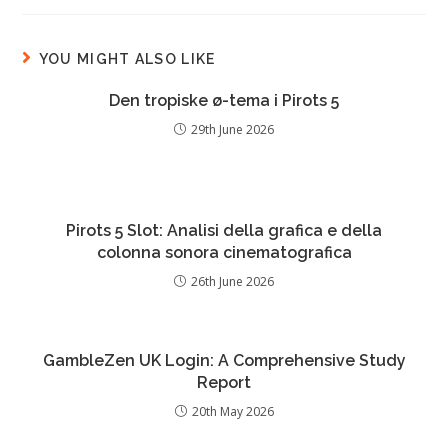
YOU MIGHT ALSO LIKE
Den tropiske ø-tema i Pirots 5
29th June 2026
Pirots 5 Slot: Analisi della grafica e della
colonna sonora cinematografica
26th June 2026
GambleZen UK Login: A Comprehensive Study
Report
20th May 2026