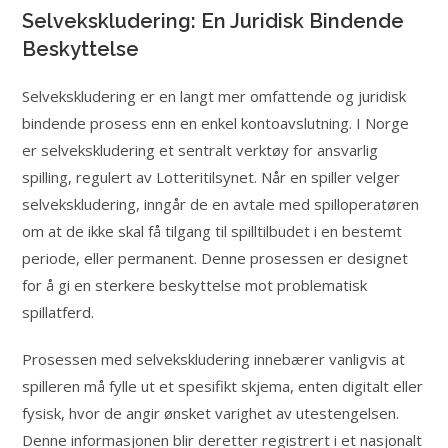
Selvekskludering: En Juridisk Bindende
Beskyttelse
Selvekskludering er en langt mer omfattende og juridisk
bindende prosess enn en enkel kontoavslutning. I Norge
er selvekskludering et sentralt verktøy for ansvarlig
spilling, regulert av Lotteritilsynet. Når en spiller velger
selvekskludering, inngår de en avtale med spilloperatøren
om at de ikke skal få tilgang til spilltilbudet i en bestemt
periode, eller permanent. Denne prosessen er designet
for å gi en sterkere beskyttelse mot problematisk
spillatferd.
Prosessen med selvekskludering innebærer vanligvis at
spilleren må fylle ut et spesifikt skjema, enten digitalt eller
fysisk, hvor de angir ønsket varighet av utestengelsen.
Denne informasjonen blir deretter registrert i et nasjonalt