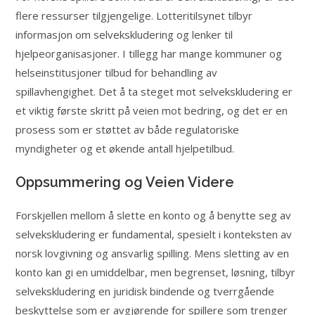
flere ressurser tilgjengelige. Lotteritilsynet tilbyr
informasjon om selvekskludering og lenker til
hjelpeorganisasjoner. I tillegg har mange kommuner og
helseinstitusjoner tilbud for behandling av
spillavhengighet. Det å ta steget mot selvekskludering er
et viktig første skritt på veien mot bedring, og det er en
prosess som er støttet av både regulatoriske
myndigheter og et økende antall hjelpetilbud.
Oppsummering og Veien Videre
Forskjellen mellom å slette en konto og å benytte seg av
selvekskludering er fundamental, spesielt i konteksten av
norsk lovgivning og ansvarlig spilling. Mens sletting av en
konto kan gi en umiddelbar, men begrenset, løsning, tilbyr
selvekskludering en juridisk bindende og tverrgående
beskyttelse som er avgjørende for spillere som trenger