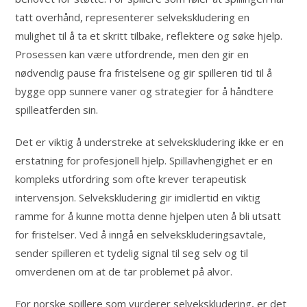
tatt overhånd, representerer selvekskludering en
mulighet til å ta et skritt tilbake, reflektere og søke hjelp.
Prosessen kan være utfordrende, men den gir en
nødvendig pause fra fristelsene og gir spilleren tid til å
bygge opp sunnere vaner og strategier for å håndtere
spilleatferden sin.
Det er viktig å understreke at selvekskludering ikke er en
erstatning for profesjonell hjelp. Spillavhengighet er en
kompleks utfordring som ofte krever terapeutisk
intervensjon. Selvekskludering gir imidlertid en viktig
ramme for å kunne motta denne hjelpen uten å bli utsatt
for fristelser. Ved å inngå en selvekskluderingsavtale,
sender spilleren et tydelig signal til seg selv og til
omverdenen om at de tar problemet på alvor.
For norske spillere som vurderer selvekskludering, er det