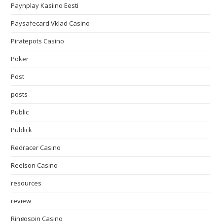
Paynplay Kasiino Eesti
Paysafecard Vklad Casino
Piratepots Casino
Poker
Post
posts
Public
Publick
Redracer Casino
Reelson Casino
resources
review
Ringospin Casino