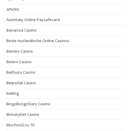
articles
Automaty Online Paysafecard
Bananzia Casino
Beste Ausländische Online Casinos
Betcleo Casino
Betero Casino
Betfouru Casino
Betportal Casino
betting
BingoBongoStars Casino
Binnarybet Casino
bkschool2.ru 70