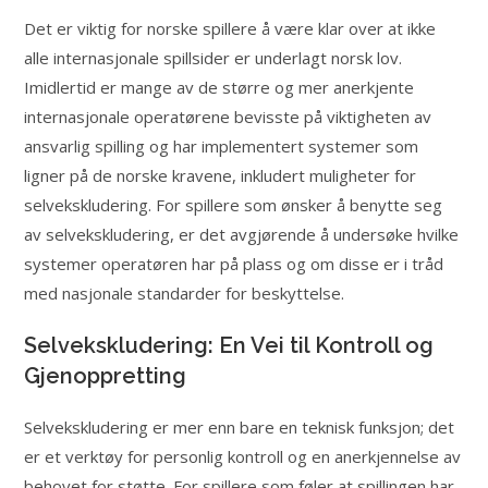
Det er viktig for norske spillere å være klar over at ikke
alle internasjonale spillsider er underlagt norsk lov.
Imidlertid er mange av de større og mer anerkjente
internasjonale operatørene bevisste på viktigheten av
ansvarlig spilling og har implementert systemer som
ligner på de norske kravene, inkludert muligheter for
selvekskludering. For spillere som ønsker å benytte seg
av selvekskludering, er det avgjørende å undersøke hvilke
systemer operatøren har på plass og om disse er i tråd
med nasjonale standarder for beskyttelse.
Selvekskludering: En Vei til Kontroll og
Gjenoppretting
Selvekskludering er mer enn bare en teknisk funksjon; det
er et verktøy for personlig kontroll og en anerkjennelse av
behovet for støtte. For spillere som føler at spillingen har