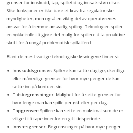
grenser for innskudd, tap, spilletid og innsatsstørrelser.
Slike funksjoner er ikke bare et krav fra regulatoriske
myndigheter, men også en viktig del av operatørenes
ansvar for å fremme ansvarlig spilling. Teknologien spiller
en nøkkelrolle i å gjøre det mulig for spillere å ta proaktive
skritt for å unngå problematisk spillatferd.
Blant de mest vanlige teknologiske løsningene finner vi:
Innskuddsgrenser:
Spillere kan sette daglige, ukentlige
eller månedlige grenser for hvor mye penger de kan
sette inn på kontoen sin.
Tidsbegrensninger:
Mulighet for å sette grenser for
hvor lenge man kan spille per økt eller per dag.
Tapgrenser:
Spillere kan sette en maksimal sum de er
villige til å tape innenfor en gitt tidsperiode.
Innsatsgrenser:
Begrensninger på hvor mye penger