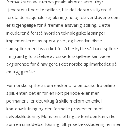
fremveksten av internasjonale aktører som tilbyr
tjenester til norske spillere, blir det desto viktigere å
forstå de nasjonale reguleringene og de verktøyene som
er tilgjengelige for å fremme ansvarlig spilling. Dette
inkluderer å forstå hvordan teknologiske løsninger
implementeres av operatører, og hvordan disse
samspiller med lovverket for å beskytte sårbare spillere.
En grundig forståelse av disse forskjellene kan være
avgjørende for å navigere i det norske spillmarkedet på
en trygg måte.
For norske spillere som ønsker å ta en pause fra online
spill, enten det er for en kort periode eller mer
permanent, er det viktig å skille mellom en enkel
kontoavslutning og den formelle prosessen med
selvekskludering. Mens en sletting av kontoen kan virke
som en umiddelbar løsning, tilbyr selvekskludering en mer