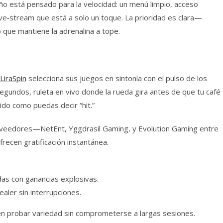
ño está pensado para la velocidad: un menú limpio, acceso
ive‑stream que está a solo un toque. La prioridad es clara—
 que mantiene la adrenalina a tope.
LiraSpin
selecciona sus juegos en sintonía con el pulso de los
segundos, ruleta en vivo donde la rueda gira antes de que tu café
pido como puedas decir “hit.”
oveedores—NetEnt, Yggdrasil Gaming, y Evolution Gaming entre
frecen gratificación instantánea.
as con ganancias explosivas.
ealer sin interrupciones.
en probar variedad sin comprometerse a largas sesiones.