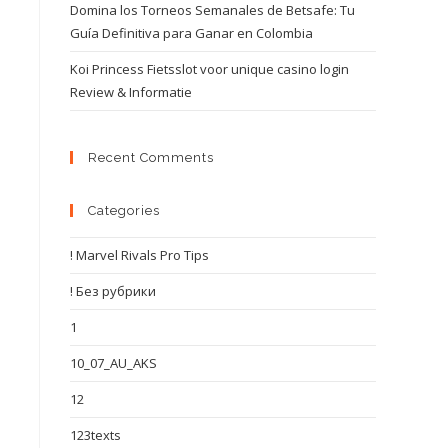
Domina los Torneos Semanales de Betsafe: Tu
Guía Definitiva para Ganar en Colombia
Koi Princess Fietsslot voor unique casino login
Review & Informatie
Recent Comments
Categories
! Marvel Rivals Pro Tips
! Без рубрики
1
10_07_AU_AKS
12
123texts