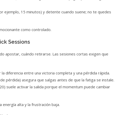
or ejemplo, 15 minutos) y detente cuando suene; no te quedes
 emocionante como controlado.
ick Sessions
ándo apostar, cuándo retirarse. Las sesiones cortas exigen que
la diferencia entre una victoria completa y una pérdida rápida.
e pérdida) asegura que salgas antes de que la fatiga se instale.
0) suele activar la salida porque el momentum puede cambiar
energía alta y la frustración baja.