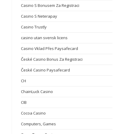
Casino S Bonusem Za Registraci
Casino S Neterapay
Casino Trustly
casino utan svensk licens
Casino Vklad Přes Paysafecard
České Casino Bonus Za Registraci
České Casino Paysafecard
CH
ChainLuck Casino
CIB
Cocoa Casino
Computers, Games