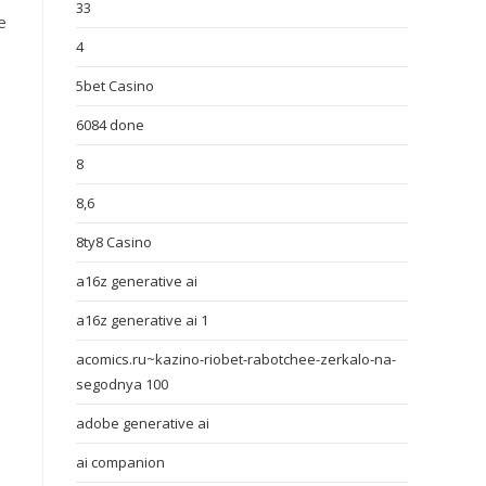
33
e
4
5bet Casino
6084 done
8
8,6
8ty8 Casino
a16z generative ai
a16z generative ai 1
acomics.ru~kazino-riobet-rabotchee-zerkalo-na-
segodnya 100
adobe generative ai
ai companion