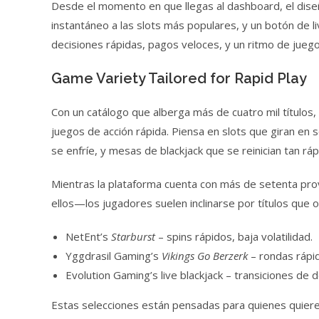
Desde el momento en que llegas al dashboard, el dise
instantáneo a las slots más populares, y un botón de l
decisiones rápidas, pagos veloces, y un ritmo de juego
Game Variety Tailored for Rapid Play
Con un catálogo que alberga más de cuatro mil títulos,
juegos de acción rápida. Piensa en slots que giran en 
se enfríe, y mesas de blackjack que se reinician tan rá
Mientras la plataforma cuenta con más de setenta pr
ellos—los jugadores suelen inclinarse por títulos que o
NetEnt’s
Starburst
– spins rápidos, baja volatilidad.
Yggdrasil Gaming’s
Vikings Go Berzerk
– rondas rápid
Evolution Gaming’s live blackjack – transiciones de d
Estas selecciones están pensadas para quienes quier