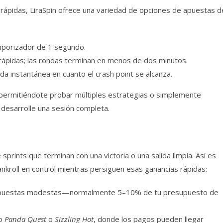
ápidas, LiraSpin ofrece una variedad de opciones de apuestas d
mporizador de 1 segundo.
rrápidas; las rondas terminan en menos de dos minutos.
ida instantánea en cuanto el crash point se alcanza.
permitiéndote probar múltiples estrategias o simplemente
 desarrolle una sesión completa.
sprints que terminan con una victoria o una salida limpia. Así es
roll en control mientras persiguen esas ganancias rápidas:
puestas modestas—normalmente 5–10% de tu presupuesto de
mo
Panda Quest
o
Sizzling Hot
, donde los pagos pueden llegar