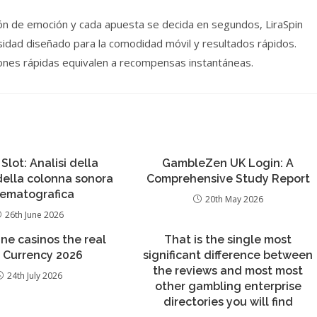
ón de emoción y cada apuesta se decida en segundos, LiraSpin
dad diseñado para la comodidad móvil y resultados rápidos.
ones rápidas equivalen a recompensas instantáneas.
 Slot: Analisi della
GambleZen UK Login: A
 della colonna sonora
Comprehensive Study Report
nematografica
20th May 2026
26th June 2026
ine casinos the real
That is the single most
 Currency 2026
significant difference between
the reviews and most most
24th July 2026
other gambling enterprise
directories you will find