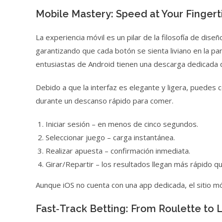
Mobile Mastery: Speed at Your Fingert
La experiencia móvil es un pilar de la filosofía de dis
garantizando que cada botón se sienta liviano en la pan
entusiastas de Android tienen una descarga dedicada qu
Debido a que la interfaz es elegante y ligera, puedes 
durante un descanso rápido para comer.
Iniciar sesión – en menos de cinco segundos.
Seleccionar juego – carga instantánea.
Realizar apuesta – confirmación inmediata.
Girar/Repartir – los resultados llegan más rápido q
Aunque iOS no cuenta con una app dedicada, el sitio móv
Fast‑Track Betting: From Roulette to 