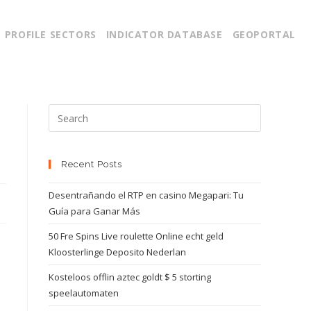
PROFILE SECTORS
INDICATOR DATABASE
GEOPORTAL
Recent Posts
Desentrañando el RTP en casino Megapari: Tu
Guía para Ganar Más
50 Fre Spins Live roulette Online echt geld
Kloosterlinge Deposito Nederlan
Kosteloos offlin aztec goldt $ 5 storting
speelautomaten