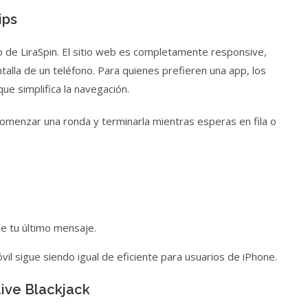
ips
eño de LiraSpin. El sitio web es completamente responsive,
talla de un teléfono. Para quienes prefieren una app, los
e simplifica la navegación.
comenzar una ronda y terminarla mientras esperas en fila o
ue tu último mensaje.
il sigue siendo igual de eficiente para usuarios de iPhone.
Live Blackjack