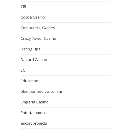
CIB
Cocoa Casino
Computers, Games
Crazy Tower Сasino
Dating Tips
Dazard Casino
EC
Education
elemporiodelvw.com.ar
Emperia Casino
Entertainment
escort projects