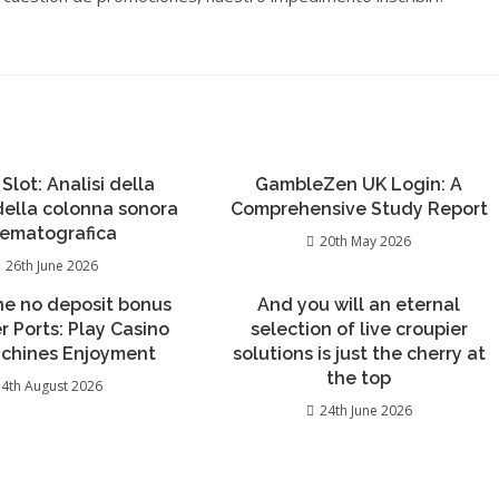
 Slot: Analisi della
GambleZen UK Login: A
 della colonna sonora
Comprehensive Study Report
nematografica
20th May 2026
26th June 2026
ne no deposit bonus
And you will an eternal
r Ports: Play Casino
selection of live croupier
achines Enjoyment
solutions is just the cherry at
the top
4th August 2026
24th June 2026