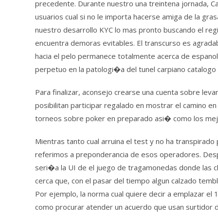
precedente. Durante nuestro una treintena jornada, C
usuarios cual si no le importa hacerse amiga de la gr
nuestro desarrollo KYC lo mas pronto buscando el regi
encuentra demoras evitables. El transcurso es agra
hacia el pelo permanece totalmente acerca de espan
perpetuo en la patologi�a del tunel carpiano catalog
Para finalizar, aconsejo crearse una cuenta sobre leva
posibilitan participar regalado en mostrar el camino e
torneos sobre poker en preparado asi� como los mejo
Mientras tanto cual arruina el test y no ha transpira
referimos a preponderancia de esos operadores. Despl
seri�a la UI de el juego de tragamonedas donde las
cerca que, con el pasar del tiempo algun calzado temb
Por ejemplo, la norma cual quiere decir a emplazar 
como procurar atender un acuerdo que usan surtidor 