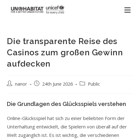
Die transparente Reise des
Casinos zum großen Gewinn
aufdecken
nanor
24th June 2026
Public
Die Grundlagen des Glücksspiels verstehen
Online-Glücksspiel hat sich zu einer beliebten Form der
Unterhaltung entwickelt, die Spielern von überall auf der
Welt zugänglich ist. Es ist wichtig, die verschiedenen