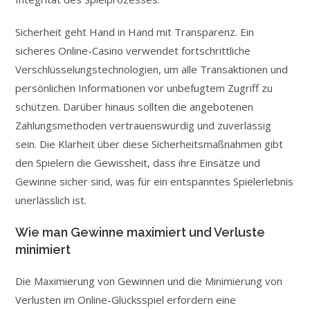
Sicherheit geht Hand in Hand mit Transparenz. Ein
sicheres Online-Casino verwendet fortschrittliche
Verschlüsselungstechnologien, um alle Transaktionen und
persönlichen Informationen vor unbefugtem Zugriff zu
schützen. Darüber hinaus sollten die angebotenen
Zahlungsmethoden vertrauenswürdig und zuverlässig
sein. Die Klarheit über diese Sicherheitsmaßnahmen gibt
den Spielern die Gewissheit, dass ihre Einsätze und
Gewinne sicher sind, was für ein entspanntes Spielerlebnis
unerlässlich ist.
Wie man Gewinne maximiert und Verluste
minimiert
Die Maximierung von Gewinnen und die Minimierung von
Verlusten im Online-Glücksspiel erfordern eine