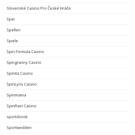
Slovenské Casino Pro České Hráče
Spei
Spellen
Spiele
Spin Formula Casino
Spingranny Casino
Spinita Casino
SpinLynx Casino
Spinmama
SpinRain Casino
sportsbook
Sportwedden