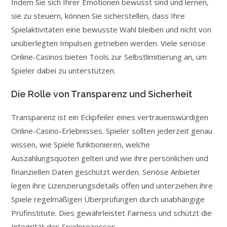
Indem Sie sich Ihrer Emotionen bewusst sind und lernen,
sie zu steuern, können Sie sicherstellen, dass Ihre
Spielaktivitäten eine bewusste Wahl bleiben und nicht von
unüberlegten Impulsen getrieben werden. Viele seriöse
Online-Casinos bieten Tools zur Selbstlimitierung an, um
Spieler dabei zu unterstützen.
Die Rolle von Transparenz und Sicherheit
Transparenz ist ein Eckpfeiler eines vertrauenswürdigen
Online-Casino-Erlebnisses. Spieler sollten jederzeit genau
wissen, wie Spiele funktionieren, welche
Auszahlungsquoten gelten und wie ihre persönlichen und
finanziellen Daten geschützt werden. Seriöse Anbieter
legen ihre Lizenzierungsdetails offen und unterziehen ihre
Spiele regelmäßigen Überprüfungen durch unabhängige
Prüfinstitute. Dies gewährleistet Fairness und schützt die
Integrität des Spielprozesses.