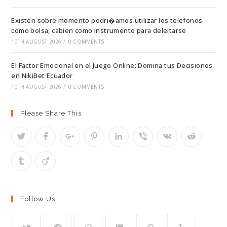
Existen sobre momento podri�amos utilizar los telefonos
como bolsa, cabien como instrumento para deleitarse
10TH AUGUST 2026
/
0 COMMENTS
El Factor Emocional en el Juego Online: Domina tus Decisiones
en NikiBet Ecuador
10TH AUGUST 2026
/
0 COMMENTS
Please Share This
Follow Us