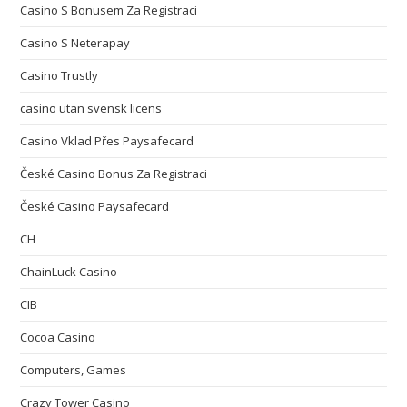
Casino S Bonusem Za Registraci
Casino S Neterapay
Casino Trustly
casino utan svensk licens
Casino Vklad Přes Paysafecard
České Casino Bonus Za Registraci
České Casino Paysafecard
CH
ChainLuck Casino
CIB
Cocoa Casino
Computers, Games
Crazy Tower Сasino