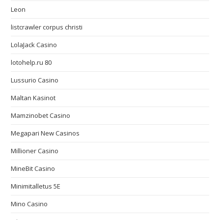
Leon
listcrawler corpus christi
LolaJack Casino
lotohelp.ru 80
Lussurio Casino
Maltan Kasinot
Mamzinobet Casino
Megapari New Casinos
Millioner Casino
MineBit Casino
Minimitalletus 5E
Mino Casino