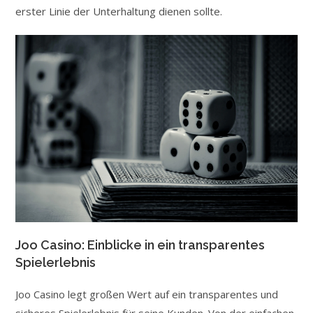
erster Linie der Unterhaltung dienen sollte.
Joo Casino: Einblicke in ein transparentes
Spielerlebnis
Joo Casino legt großen Wert auf ein transparentes und