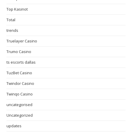
Top Kasinot
Total
trends
Truelayer Casino
Trumo Casino
ts escorts dallas
TuzBet Casino
Twindor Casino
Twinqo Casino
uncategorised
Uncategorized
updates