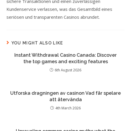
sichere Transaktionen und einen zuverlässigen
Kundenservice verlassen, was das Gesamtbild eines
seriösen und transparenten Casinos abrundet.
YOU MIGHT ALSO LIKE
Instant Withdrawal Casino Canada: Discover
the top games and exciting features
6th August 2026
Utforska dragningen av casinon Vad får spelare
att återvända
4th March 2026