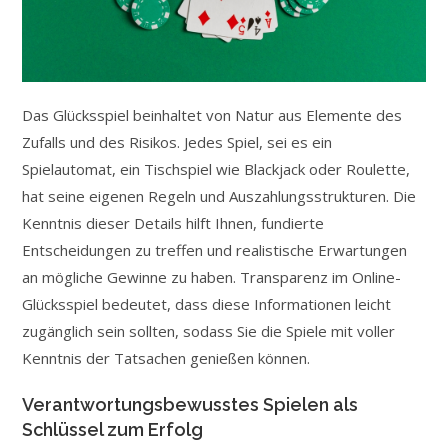
Das Glücksspiel beinhaltet von Natur aus Elemente des
Zufalls und des Risikos. Jedes Spiel, sei es ein
Spielautomat, ein Tischspiel wie Blackjack oder Roulette,
hat seine eigenen Regeln und Auszahlungsstrukturen. Die
Kenntnis dieser Details hilft Ihnen, fundierte
Entscheidungen zu treffen und realistische Erwartungen
an mögliche Gewinne zu haben. Transparenz im Online-
Glücksspiel bedeutet, dass diese Informationen leicht
zugänglich sein sollten, sodass Sie die Spiele mit voller
Kenntnis der Tatsachen genießen können.
Verantwortungsbewusstes Spielen als
Schlüssel zum Erfolg