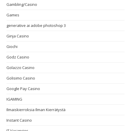
Gambling/Casino
Games
generative ai adobe photoshop 3
Ginja Casino
Giochi
Godz Casino
Golazzo Casino
Golisimo Casino
Google Pay Casino
IGAMING
Ilmaiskierroksia Ilman Kierrätystä
Instant Casino
IT Vacancies