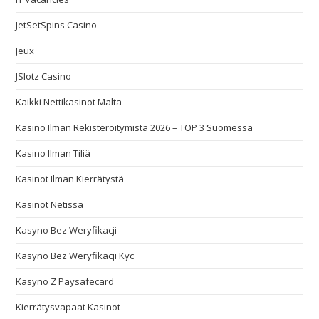
JetSetSpins Casino
Jeux
JSlotz Casino
Kaikki Nettikasinot Malta
Kasino Ilman Rekisteröitymistä 2026 – TOP 3 Suomessa
Kasino Ilman Tiliä
Kasinot Ilman Kierrätystä
Kasinot Netissä
Kasyno Bez Weryfikacji
Kasyno Bez Weryfikacji Kyc
Kasyno Z Paysafecard
Kierrätysvapaat Kasinot