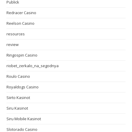
Publick
Redracer Casino
Reelson Casino
resources
review
Ringospin Casino
riobet_zerkalo_na_segodnya
Roulo Casino
Royaldogs Casino
Siirto Kasinot
Siru Kasinot
Siru Mobile Kasinot
Slotorado Casino