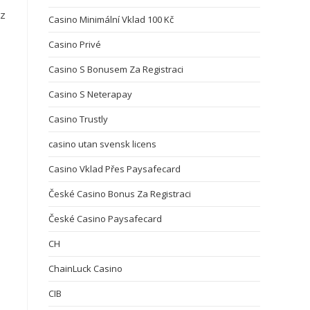
az
Casino Minimální Vklad 100 Kč
Casino Privé
Casino S Bonusem Za Registraci
Casino S Neterapay
Casino Trustly
casino utan svensk licens
Casino Vklad Přes Paysafecard
České Casino Bonus Za Registraci
České Casino Paysafecard
CH
ChainLuck Casino
CIB
,