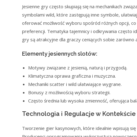
Jesienne gry często skupiają się na mechanikach zwią
symbolami wild, które zastępują inne symbole, ułatwi
oferować możliwość wyboru spośród różnych opcji, c
preferencji. Tematyka tajemnicy i odkrywania często i
gry są atrakcyjne dla graczy ceniących sobie zarówno 
Elementy jesiennych slotów:
Motywy związane z jesienią, naturą i przygodą.
Klimatyczna oprawa graficzna i muzyczna.
Mechaniki scatter i wild ułatwiające wygrane.
Bonusy z możliwością wyboru strategii.
Często średnia lub wysoka zmienność, oferująca bal
Technologia i Regulacje w Kontekści
Tworzenie gier kasynowych, które idealnie wpisują s
Producenci oprogramowania wykorzystują nowoczesne si