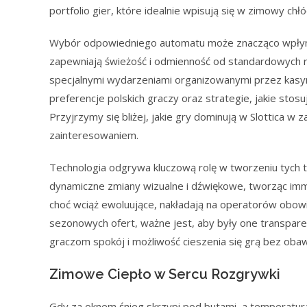
portfolio gier, które idealnie wpisują się w zimowy chł
Wybór odpowiedniego automatu może znacząco wpłynąć
zapewniają świeżość i odmienność od standardowych r
specjalnymi wydarzeniami organizowanymi przez kasyn
preferencje polskich graczy oraz strategie, jakie stos
Przyjrzymy się bliżej, jakie gry dominują w Slottica w 
zainteresowaniem.
Technologia odgrywa kluczową rolę w tworzeniu tych 
dynamiczne zmiany wizualne i dźwiękowe, tworząc imm
choć wciąż ewoluujące, nakładają na operatorów obowi
sezonowych ofert, ważne jest, aby były one transpar
graczom spokój i możliwość cieszenia się grą bez obaw
Zimowe Ciepło w Sercu Rozgrywki
Gdy za oknem śnieg skrzypi pod butami, a temperatura