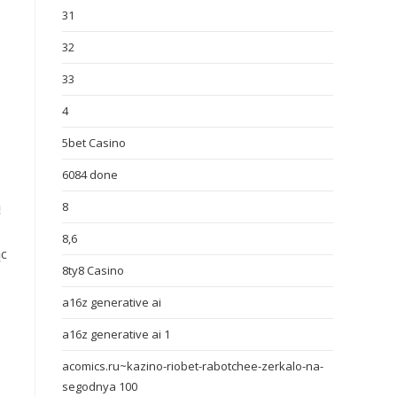
31
32
33
4
5bet Casino
6084 done
ą
8
8,6
ąc
8ty8 Casino
a16z generative ai
a16z generative ai 1
acomics.ru~kazino-riobet-rabotchee-zerkalo-na-
segodnya 100