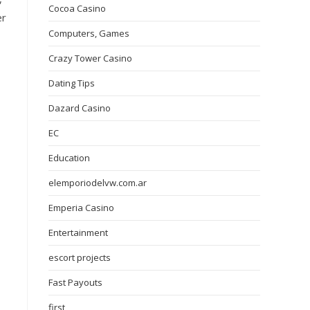
Cocoa Casino
er
Computers, Games
Crazy Tower Сasino
Dating Tips
Dazard Casino
EC
Education
elemporiodelvw.com.ar
Emperia Casino
Entertainment
escort projects
Fast Payouts
first