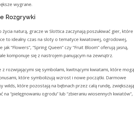
iększe wygrane.
ce Rozgrywki
życia naturą, gracze w Slottica zaczynają poszukiwać gier, które
ące to idealny czas na sloty o tematyce kwiatowej, ogrodowej,
 jak “Flowers”, “Spring Queen” czy “Fruit Bloom” oferują jasną,
nale komponuje się z nastrojem panującym na zewnątrz.
z rozwijającymi się symbolami, kwitnącymi kwiatami, które mog
bonusami, które symbolizują wzrost i nowe początki. Darmowe
 wilds, które pozostają na bębnach przez całą rundę, zwiększaj
 na “pielęgnowaniu ogrodu” lub “zbieraniu wiosennych kwiatów”,