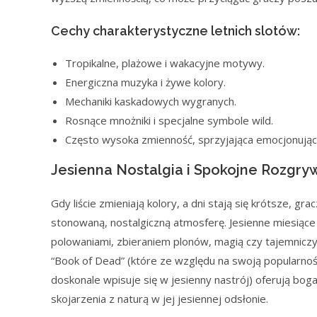
Cechy charakterystyczne letnich slotów:
Tropikalne, plażowe i wakacyjne motywy.
Energiczna muzyka i żywe kolory.
Mechaniki kaskadowych wygranych.
Rosnące mnożniki i specjalne symbole wild.
Często wysoka zmienność, sprzyjająca emocjonuj
Jesienna Nostalgia i Spokojne Rozgry
Gdy liście zmieniają kolory, a dni stają się krótsze, gr
stonowaną, nostalgiczną atmosferę. Jesienne miesiące
polowaniami, zbieraniem plonów, magią czy tajemniczym
“Book of Dead” (które ze względu na swoją popularność
doskonale wpisuje się w jesienny nastrój) oferują boga
skojarzenia z naturą w jej jesiennej odsłonie.