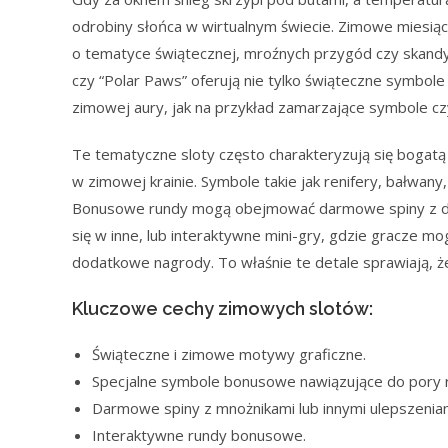
odrobiny słońca w wirtualnym świecie. Zimowe miesiąc
o tematyce świątecznej, mroźnych przygód czy skandyn
czy “Polar Paws” oferują nie tylko świąteczne symbole 
zimowej aury, jak na przykład zamarzające symbole czy
Te tematyczne sloty często charakteryzują się bogatą
w zimowej krainie. Symbole takie jak renifery, bałwany
Bonusowe rundy mogą obejmować darmowe spiny z dod
się w inne, lub interaktywne mini-gry, gdzie gracze m
dodatkowe nagrody. To właśnie te detale sprawiają, że
Kluczowe cechy zimowych slotów:
Świąteczne i zimowe motywy graficzne.
Specjalne symbole bonusowe nawiązujące do pory 
Darmowe spiny z mnożnikami lub innymi ulepszeniam
Interaktywne rundy bonusowe.